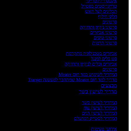
אקססוריז לטרייגר
טרייגריסטים בסטייל
תבלינים לעל האש
חלקי חילוף
סרטונים
סרטוני ניקיון ותחזוקה
סרטוני אביזרים
סרטוני טיפים
סרטוני תדמית
העשרה
אביזרים בטכנולוגיה מתקדמת
סט כלים למנגל
אביזרים וכלים לניקיון ותחזוקה
סרטונים
המדריך לשימוש במד חום Meater
מדריך למד חום Meater שמתחבר למעשנה Traeger
מבצעים
מדריך לעישון בשר
מדריכים
המדריך לעישון בשר
המדריך לעישון עוף
המדריך לעישון דגים
המדריך לסטייק המושלם
אירועים וסדנאות
אירועי טעימות