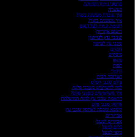
סרטוני ניקיון ותחזוקה
העשרה
איך עובדת מעשנת בשר?
איך מעשנים בשר?
רשימת קניות לעל האש
רישום אחריות
שבבי עץ לעישון
שבבי עץ לעישון
דובדבן
מיסקיט
פקאן
תפוח
היקורי
תערובת הבית
עולם שבבי הפלט
למה להשתמש בשבבי פלט?
איך משתמשים בשבבי פלט?
התאמת שבבי עץ למנה המושלמת
אחסון שבבי פלט
קופסא ומכסה לאחסון שבבי עץ
אביזרים
אביזרים למנגל
כלים למנגל
כיסוי למנגל