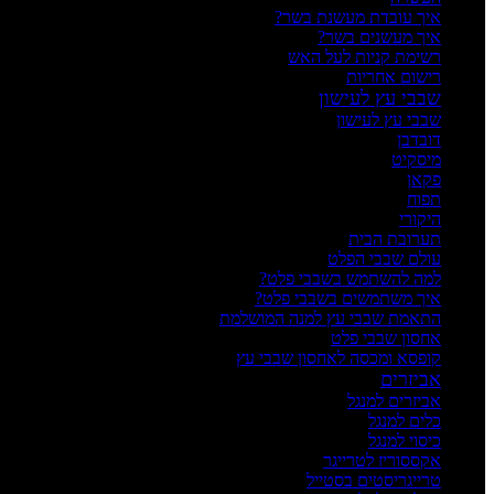
איך עובדת מעשנת בשר?
איך מעשנים בשר?
רשימת קניות לעל האש
רישום אחריות
שבבי עץ לעישון
שבבי עץ לעישון
דובדבן
מיסקיט
פקאן
תפוח
היקורי
תערובת הבית
עולם שבבי הפלט
למה להשתמש בשבבי פלט?
איך משתמשים בשבבי פלט?
התאמת שבבי עץ למנה המושלמת
אחסון שבבי פלט
קופסא ומכסה לאחסון שבבי עץ
אביזרים
אביזרים למנגל
כלים למנגל
כיסוי למנגל
אקססוריז לטרייגר
טרייגריסטים בסטייל