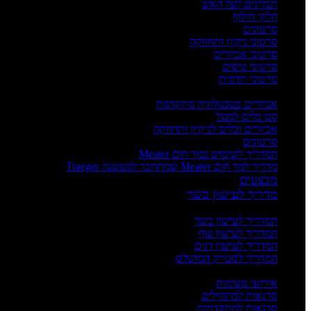
תבלינים לעל האש
חלקי חילוף
סרטונים
סרטוני ניקיון ותחזוקה
סרטוני אביזרים
סרטוני טיפים
סרטוני תדמית
העשרה
אביזרים בטכנולוגיה מתקדמת
סט כלים למנגל
אביזרים וכלים לניקיון ותחזוקה
סרטונים
המדריך לשימוש במד חום Meater
מדריך למד חום Meater שמתחבר למעשנה Traeger
מבצעים
מדריך לעישון בשר
מדריכים
המדריך לעישון בשר
המדריך לעישון עוף
המדריך לעישון דגים
המדריך לסטייק המושלם
אירועים וסדנאות
אירועי טעימות
סדנאות למתחילים
סדנאות למתקדמים