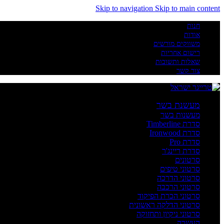
Skip to navigation
Skip to main content
חנות
אודות
משווקים מורשים
רישום אחריות
שאלות ותשובות
צור קשר
מעשנת בשר
מעשנות בשר
סדרת Timberline
סדרת Ironwood
סדרת Pro
סדרת ריינג'ר
סרטונים
סרטוני טיפים
סרטוני הדרכה
סרטוני הרכבה
סרטוני הכרת הפיקוד
סרטוני הדלקה ראשונית
סרטוני ניקיון ותחזוקה
העשרה