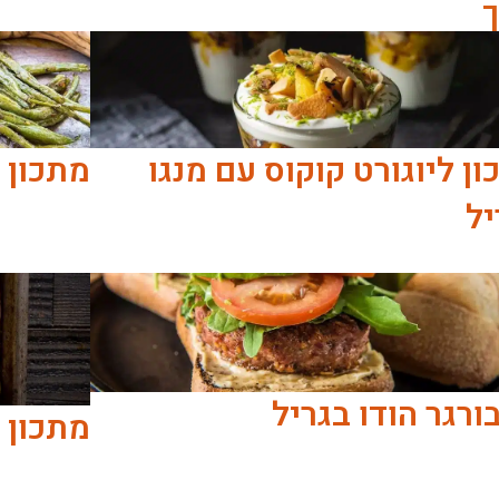
ך
ן ליוגורט קוקוס עם מנגו
מתכון 
יל
ורגר הודו בגריל
מתכון 