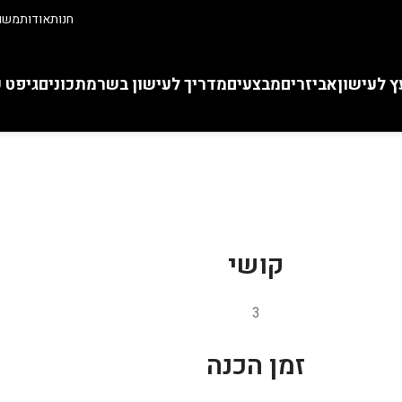
חנות
אודות
משוו
ץ לעישון
אביזרים
מבצעים
מדריך לעישון בשר
מתכונים
גיפט 
קושי
3
זמן הכנה