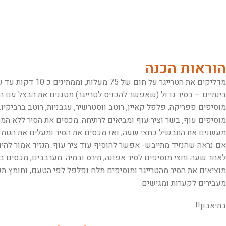
הוראות הכנה
מדליקים את הטרייגר על חום של 75 מעלות, וממתינים כ 10 דקות עד שהחום עולה.
בינתיים – בסיר גדול (שאפשר להכניס לטרייגר) מטגנים את הבצל עם הפלפל והסלרי בשמן תוך כדי ערבוב כ 5-8
מוסיפים פפריקה, פלפל קאיין, רוטב ווסטרשיר, עגבניות, רוטב ברביקיו. מע
מוסיפים עוף, בשר וציר עוף ומביאים לרתיחה. מכסים את הסיר ללא המ
מעשנים את התבשיל כחצי שעה, ואז מכסים את הסיר ומעלים את הטמפרטורה ל 150 מעלות ומבשלים
אם נראה שהנזיד מתייבש- אפשר להוסיף עוד ציר עוף. הנזיד אמור להיו
לאחר שעה וחצי מוסיפים לסיר אפונה, תירס ובמיה. מערבבים, מכסים 
מוציאים את הסיר מהטרייגר ומוסיפים מלח ופלפל לפי הטעם, וחומץ ת
מעבירים לקערות ומגישים.
בתיאבון!!