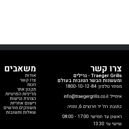
טרייגר, מפותח במיוחד עבור סדרת
הבאה בבישול עם 
טימברליין. מתקשר עם מערכת D2
ועיצוב עמיד
מד ח
החכמה להבטחת שליטה מדויקת
האולטימטיבית למ
בטמפרטורה, עמיד בחום גבוה, ונבדק
ועמיד וטווח אלחו
קפדנית במפעל.
מתאים לכל דגמי
את גבולות הבישו
טימברליין
*חלק חילוף מקורי מבית טרייגר
האם חלמתם על 
🌡️
סטייק מעל להבה 
R Pro
הזה תוכלו להשאי
צרו קשר
משאבים
הבשר גם בזמן צר
גלויה, לטגן בש
Traeger Grills - גרילים
אודות
צרו קשר
ומעשנות הבשר הטובות בעולם
טמפרטורת בשר בסוויד - ע
חנות
מספר טלפון: 1800-10-12-84
תקנון אתר
מדיניות הפרטיות
אחר?
אימייל: info@traegergrills.co.il
הצהרת נגישות
פרוב יש חמישה חיי
רישום אחריות
כתובת: רח' יד חרוצים 6, נתניה
משווקים מורשים
את הטמפרטורה הפני
שאלות ותשובות
ראשון עד חמישי: 17:00 - 08:00
של הבשר, וחיישן
שישי עד 13:30
הטמפרטורה של הגר