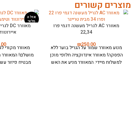
מוצרים קשורים
חיישן טמפרטורה לגריל מעשנה דגם
מד חום אלחוטי לב
טימברליין
טיגון ואפייה – מיטר פרו (o
.00
₪
125.00
חיישן טמפרטורה טימברליין - לדיוק
Pro
מושלם בבישול!
חיישן מתקדם מבית
שישדרג את המטב