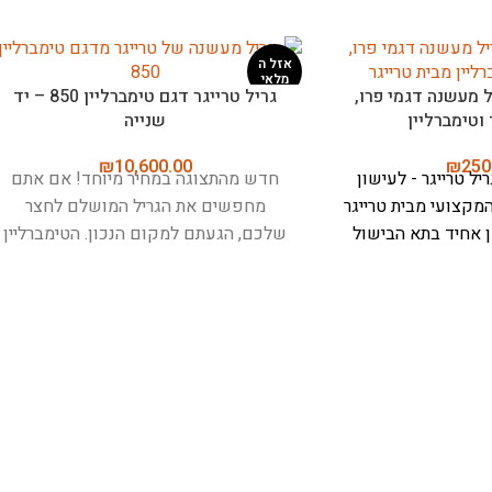
שר, בישול, צלייה,
מד חום לבשר, בישול ואפייה – מיטר
Meater Pr)
פלוס (Meater Plus)
₪
499.00
₪
699
MEATER  - כלי הבישול החכם
MEATER Plus - המד חום החכם
ח שלך
להגיע לרמה
האלחוטי המוביל בעולם
בישול מושלם,