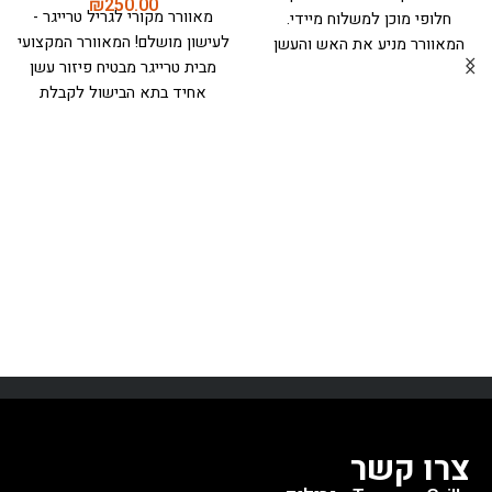
₪
250.00
מאוורר מקורי לגריל טרייגר -
חלופי מוכן למשלוח מיידי.
לעישון מושלם!
המאוורר המקצועי
המאוורר מניע את האש והעשן
מבית טרייגר מבטיח פיזור עשן
ומזרים אותו דרך תא הבישול,
אחיד בתא הבישול לקבלת
מבטיח אוכל מושלם ובשל אחיד
תוצאות מעולות בכל פעם. מצויד
בטעם עץ אותנטי.
למה לבחור
בלהב ניילון איכותי ומתחבר בקלות
במאוורר שלנו?
זרימת אוויר
לטרייגר עם מנוע DC.
מתאים
מושלמת - מבטיח חלוקה אחידה
לדגמי פרו, איירונווד וטימברליין
של עשן וחום
ביצועים אמינים -
(עם כפתור אדום מואר מאחורה)
מנוע חזק ועמיד לשנים רבות
*חלק חילוף מקורי מבית טרייגר
התאמה מדויקת - תואם למגוון
רחב של דגמי טרייגר
צרו קשר