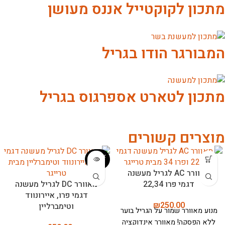
מתכון לקוקטייל אננס מעושן
המבורגר הודו בגריל
מתכון לטארט אספרגוס בגריל
מוצרים קשורים
אזל המ
לאי
מאוורר AC לגריל מעשנה
דגמי פרו 22,34
מאוורר DC לגריל מעשנה
דגמי פרו, איירונווד
₪
250.00
וטימברליין
מנוע מאוורר
שמור על הגריל בוער
ללא הפסקה! מאוורר אינדוקציה