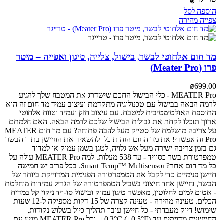
הוספה לסל
צפייה מהירה
מד חום אלחוטי לבשר, בישול, צלייה, טיגון ואפייה – מיטר
פרו (Meater Pro)
₪
699.00
MEATER Pro - כלי הבישול החכם שישדרג את המטבח שלך
להגיע
לרמה הבאה בבישול עם טכנולוגיה מתקדמת ועיצוב עמיד
מד חום זה הוא
התוספת האולטימטיבית למטבח. עם עיצוב חזק ועמיד וטווח אלחוטי
ארוך תוכלו לקחת את גבולות הבישול שלכם לרמה הבאה.
האם חלמתם
על צריבה מושלמת של סטייק מעל להבה פתוחה? עם מד חום MEATER
Pro זה אפשרי! את מד החום הזה תוכלו להשאיר את החיישן בתוך הבשר
גם בזמן צריבה ישירה מעל אש גלויה, לטגן בשמן עמוק או למדוד
טמפרטורת בשר בסוויד - עד 538 מעלות.
למה MEATER Pro עולה על
כל מד חום אחר?
Smart Temp™ Multisensor: בכל פרוב יש חמישה
חיישן פנימיים כדי לקבל את הטמפרטורה הפנימית המדוייקת ביותר של
הבשר, וחיישן אחד חיצוני בשביל הטמפרטורה של הגריל
עמידות מוחלטת
- אטום למים לחלוטין, מאפשר טיגון עמוק ובישול סו-ויד
ניקוי קל במדיח
הכלים.
טעינה מהירה - טעינה קצרה של 15 דקות מספיקה ל-12 שעות
שימוש!
דיוק מעבדתי - כל חיישן עובר תהליך כיול בשלוש נקודות,
החיישנים מדויקים עד ±0.3°C (±0.5°F), וכל MEATER Pro מגיע עם