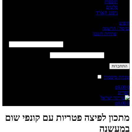
תוספות
סלטים
גיפט קארד
חיפוש
כניסה / הרשמה
Sign in
פתיחת חשבון
שם משתמש או כתובת אימייל
*
חובה
סיסמה
*
חובה
התחברות
שכחת סיסמה?
זכור אותי
₪
0.00
0
תפריט
₪
0.00
0
מתכון לפיצה פטריות עם קונפי שום
במעשנה