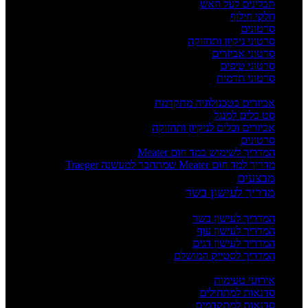
תבלינים לעל האש
חלקי חילוף
סרטונים
סרטוני ניקיון ותחזוקה
סרטוני אביזרים
סרטוני טיפים
סרטוני תדמית
העשרה
אביזרים בטכנולוגיה מתקדמת
סט כלים למנגל
אביזרים וכלים לניקיון ותחזוקה
סרטונים
המדריך לשימוש במד חום Meater
מדריך למד חום Meater שמתחבר למעשנה Traeger
מבצעים
מדריך לעישון בשר
מדריכים
המדריך לעישון בשר
המדריך לעישון עוף
המדריך לעישון דגים
המדריך לסטייק המושלם
אירועים וסדנאות
אירועי טעימות
סדנאות למתחילים
סדנאות למתקדמים