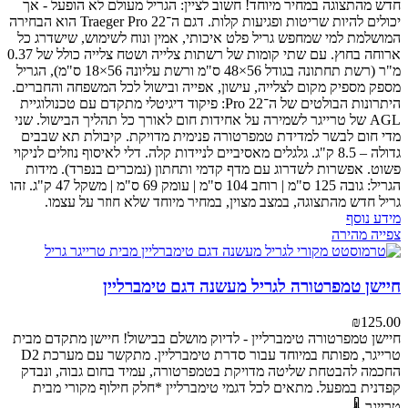
חדש מהתצוגה במחיר מיוחד! חשוב לציין: הגריל מעולם לא הופעל - אך
יכולים להיות שריטות ופגיעות קלות.
דגם ה־Traeger Pro 22 הוא הבחירה
המושלמת למי שמחפש גריל פלט איכותי, אמין ונוח לשימוש, שישדרג כל
ארוחה בחוץ.
עם שתי קומות של רשתות צלייה ושטח צלייה כולל של 0.37
מ"ר (רשת תחתונה בגודל 56×48 ס"מ ורשת עליונה 56×18 ס"מ), הגריל
מספק מספיק מקום לצלייה, עישון, אפייה ובישול לכל המשפחה והחברים.
היתרונות הבולטים של ה־Pro 22:
פיקוד דיגיטלי מתקדם עם טכנולוגיית
AGL של טרייגר לשמירה על אחידות חום לאורך כל תהליך הבישול.
שני
מדי חום לבשר למדידת טמפרטורה פנימית מדויקת.
קיבולת תא שבבים
גדולה – 8.5 ק"ג.
גלגלים מאסיביים לניידות קלה.
דלי לאיסוף נוזלים לניקוי
פשוט.
אפשרות לשדרוג עם מדף קדמי ותחתון (נמכרים בנפרד).
מידות
הגריל: גובה 125 ס"מ | רוחב 104 ס"מ | עומק 69 ס"מ | משקל 47 ק"ג.
זהו
גריל חדש מהתצוגה, במצב מצוין, במחיר מיוחד שלא חוזר על עצמו.
מידע נוסף
צפייה מהירה
חיישן טמפרטורה לגריל מעשנה דגם טימברליין
₪
125.00
חיישן טמפרטורה טימברליין - לדיוק מושלם בבישול!
חיישן מתקדם מבית
טרייגר, מפותח במיוחד עבור סדרת טימברליין. מתקשר עם מערכת D2
החכמה להבטחת שליטה מדויקת בטמפרטורה, עמיד בחום גבוה, ונבדק
קפדנית במפעל.
מתאים לכל דגמי טימברליין
*חלק חילוף מקורי מבית
טרייגר 🌡️