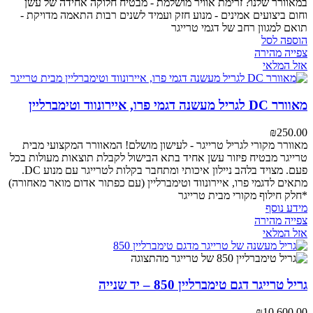
במאוורר שלנו?
זרימת אוויר מושלמת - מבטיח חלוקה אחידה של עשן
וחום
ביצועים אמינים - מנוע חזק ועמיד לשנים רבות
התאמה מדויקת -
תואם למגוון רחב של דגמי טרייגר
הוספה לסל
צפייה מהירה
אזל המלאי
מאוורר DC לגריל מעשנה דגמי פרו, איירונווד וטימברליין
₪
250.00
מאוורר מקורי לגריל טרייגר - לעישון מושלם!
המאוורר המקצועי מבית
טרייגר מבטיח פיזור עשן אחיד בתא הבישול לקבלת תוצאות מעולות בכל
פעם. מצויד בלהב ניילון איכותי ומתחבר בקלות לטרייגר עם מנוע DC.
מתאים לדגמי פרו, איירונווד וטימברליין (עם כפתור אדום מואר מאחורה)
*חלק חילוף מקורי מבית טרייגר
מידע נוסף
צפייה מהירה
אזל המלאי
גריל טרייגר דגם טימברליין 850 – יד שנייה
₪
10,600.00