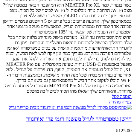
בשר בנפרד.
למה MEATER Pro XL הוא המהפכה הבאה במטבח שלך?
מצב Wi-Fi: הרחבת טווח מבלוטות' ל-Wi-Fi לכיסוי של כל הבית.
מצב
עצמאי: מסך מובנה עם תצוגת OLED, מאפשר בישול ללא צורך
בסמארטפון שלך.
ארבעה פרובים: בכל פרוב יש 5 חיישנים פנימיים וחיישן
סביבה אחד למדידת טמפרטורת הגריל, המאפשרים מעקב בו-זמני אחר
הטמפרטורה הפנימית של הבשר עד 105° והטמפרטורה
החיצונית/הסביבתית עד 538°.
מערכת בישול מונחית: מלווה אותך בכל
שלב בתהליך הבישול להבטחת תוצאות מושלמות ועקביות. ניתן גם
להגדיר התראות/הודעות מותאמות אישית על בסיס טמפרטורה ו/או זמן.
אלגוריתם הערכה מתקדם: מעריך כמה זמן ייקח לבש לאת הבשר, וכמה
זמן להניח לו לנוח, כדי לעזור לכם לתכנן את הארוחה ולנהל את הזמן.
מופעל באמצעות USB-C: נוחות טעינה מקסימלית.
עם MEATER Pro
XL, תוכל לנהל בו-זמנית את הסטייק, העוף, הדג וירקות על הגריל - לעל
אחד פרוב נפרד המבטיח שכל מנה תהיה מושלמת, ובאמצעות חיבור ה-
Wi-Fi תוכלו לעקוב אחר הבישול מהסמארטפון גם כשאתם בדרך.
הטכנולוגיה המתקדמת של MEATER Pro XL תהפוך כל ארוחה לחוויה
מיוחדת, והאורחים שלך ישאלו מהו הסוד לבישול כה מושלם.
הוספה לסל
צפייה מהירה
חיישן טמפרטורה לגריל מעשנה דגמי פרו ואירונווד
₪
125.00