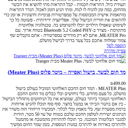
תעודת כיול.
התראות חכמות - קבל התראות מתי להוציא את הבשר
מהחום, כמה זמן להניח לו לנוח, ומתי הגיע הזמן לאכול. הגדר התראות
מותאמות אישית המבוססות על טמפרטורות פנימיות וחיצוניות או זמן כדי
להתאים את חוויית הבישול שלך.
אפליקציה ידידותית - פשוטה כל כך
לשימוש שאפילו הילדים יוכלו להשתמש בה.
טכנולוגיה אלחוטית
מתקדמת - מצויד ב-Bluetooth 5.2 Coded PHY בטווח ארוך.
עם
MEATER Pro, אתם לא רק מודדים טמפרטורה - אתם מקבלים שף
צמוד שמלווה אתכם בכל צעד בדרך לבישול מושלם.
הוספה לסל
צפייה מהירה
מד חום לבשר, בישול ואפייה – מיטר פלוס (Meater Plus)
₪
499.00
MEATER Plus - המד חום החכם האלחוטי המוביל בעולם
בישול
מושלם, כל פעם מחדש, בלי ניחושים ובלי כבלים
מד החום החכם
האלחוטי הנמכר ביותר בעולם, שמוציא את כל הניחושים מתהליך הבישול
- בין אם בתנור הביתי או במנגל בחצר. סוף סוף תוכלו להגיש ארוחות
ברמת מסעדת שף, בלי מאמץ ובלי לכלוך.
המכשיר הייחודי הזה משדר את
הנתונים ישירות לטלפון החכם שלכם בטווח של עד 50 מטר, הודות
למגבר הבלוטות' המובנה. כך תוכלו להתרחק מהמטבח או מהמנגל
ולהתרכז באירוח או להתרכז במנות הנוספות, בזמן שמד החום ממשיך