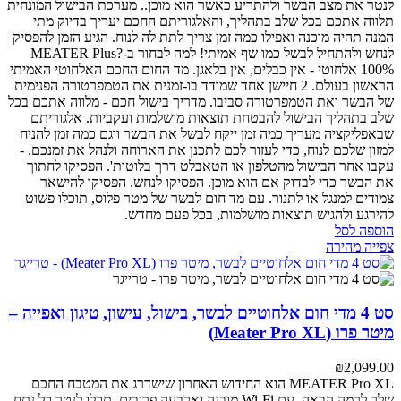
לנטר את מצב הבשר ולהתריע כאשר הוא מוכן..
מערכת הבישול המונחית
תלווה אתכם בכל שלב בתהליך, והאלגוריתם החכם יעריך בדיוק מתי
המנה תהיה מוכנה ואפילו כמה זמן צריך לתת לה לנוח. הגיע הזמן להפסיק
לנחש ולהתחיל לבשל כמו שף אמיתי!
למה לבחור ב-MEATER Plus?
100% אלחוטי - אין כבלים, אין בלאגן. מד החום החכם האלחוטי האמיתי
הראשון בעולם.
2 חיישן אחד שמודד בו-זמנית את הטמפרטורה הפנימית
של הבשר ואת הטמפרטורה סביבו.
מדריך בישול חכם - מלווה אתכם בכל
שלב בתהליך הבישול להבטחת תוצאות מושלמות ועקביות.
אלגוריתם
שבאפליקציה מעריך כמה זמן ייקח לבשל את הבשר ווגם כמה זמן להניח
למזון שלכם לנוח, כדי לעזור לכם לתכנן את הארוחה ולנהל את זמנכם.
-
עקבו אחר הבישול מהטלפון או הטאבלט דרך בלוטות'.
הפסיקו לחתוך
את הבשר כדי לבדוק אם הוא מוכן. הפסיקו לנחש. הפסיקו להישאר
צמודים למנגל או לתנור. עם מד חום לבשר של מטר פלוס, תוכלו פשוט
להירגע ולהגיש תוצאות מושלמות, בכל פעם מחדש.
הוספה לסל
צפייה מהירה
סט 4 מדי חום אלחוטיים לבשר, בישול, עישון, טיגון ואפייה –
מיטר פרו (Meater Pro XL)
₪
2,099.00
MEATER Pro XL הוא החידוש האחרון שישדרג את המטבח החכם
שלך לרמה הבאה. עם Wi-Fi מובנה וארבעה פרובים, תכלו לנטר כל נתח