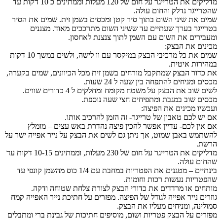
מדליקים את הטרייגר על חום של 120 מעלות וממתינים כ 10 דקות עד
שהטרייגר נדלק והחום עולה.
שמים את שיני השום בתוך סיר קטן ומכסים בשמן זית. שמים את הסיר
בטרייגר בערך שעתיים עד ששיני השום מתרככים מאוד. מצננים
ומעבירים את השום עם השמן לתוך צנצנת לאחסון.
מכינים את הבצק:
שמים את כל מרכיבי הבצק במיקסר עם וו לישה, ולשים במשך 10 דקות
במהירות איטית.
את כדור הבצק שמתקבל מורחים בשמן זית מכל הכיוונים, שמים בקערה,
מכסים ומניחים להתפחה בין שעה ל 24 שעות.
לשים שוב את הבצק על משטח מקומח ומחלקים ל 4 כדורים שווים.
מכסים שוב במגבת ומתפיחים חצי שעה נוספת.
ועכשיו מכינים את הפיצה:
אם יש לכם טאבון של טרייגר- זה הזמן להרכיב אותו.
אם אין לכם- עדיין אפשר להכין פיצה נהדרת באש עצים – מומלץ
להשתמש באבן שמוט, אך ניתן גם לשים את הבצק על נייר אפייה ישר על
הרשת.
מדליקים את הטרייגר על חום של 230 מעלות, וממתינים 10-15 דקות עד
שהחום עולה.
בינתיים – מטגנים את הפטריות במחבת עם 1/4 כוס מהשמן קונפי עד
שהפטריות נעשות רכות וחומות.
מותחים או מרדדים את כדורי הבצק לצורת צלחת שטוחה ודקה.
גוזרים נייר אפייה לגודל של הפיצה. מפזרים על חתיכת נייר האפייה קמח
סמולינה, ומניחים מעליו את הבצק.
מפזרים על הבצק פטריות ושום, מוסיפים חתיכות של גבינת ברי ומתבלים