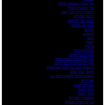
איך עובדת מעשנת בשר?
איך מעשנים בשר?
רשימת קניות לעל האש
רישום אחריות
שבבי עץ לעישון
שבבי עץ לעישון
דובדבן
מיסקיט
פקאן
תפוח
היקורי
תערובת הבית
עולם שבבי הפלט
למה להשתמש בשבבי פלט?
איך משתמשים בשבבי פלט?
התאמת שבבי עץ למנה המושלמת
אחסון שבבי פלט
קופסא ומכסה לאחסון שבבי עץ
אביזרים
אביזרים למנגל
כלים למנגל
כיסוי למנגל
אקססוריז לטרייגר
טרייגריסטים בסטייל