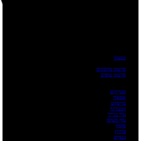
טבעוני
העשרה
סרטוני מתכונים
סרטוני טיפים
מדריכים
לפי מנה
סטייקים
אסאדו
בריסקט
המבורגר
עוף בגריל
עוף מעושן
סלמון
פרגית
כנפיים