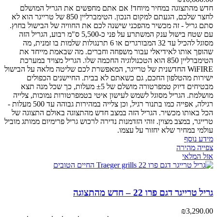
חדש מהתצוגה במחיר מיוחד! אם אתם מחפשים את הגריל המושלם
לחצר שלכם, הגעתם למקום הנכון. הטימברליין 850 של טרייגר הוא לא
סתם גריל - זה מכשיר מהפכני שישנה לכם את החוויה של הבישול בחוץ.
עם שטח בישול ענק המשתרע על פני כ-5,500 ס"מ רבוע, הגריל הזה
מסוגל להכיל עד 32 המבורגרים או 6 תרנגולות שלמות בו זמנית, מה
שהופך אותו לאידיאלי עבור משפחה וחברים. מה שבאמת מייחד את
הטימברליין 850 הוא הטכנולוגיה החכמה שלו. הגריל מצויד במערכת
WiFIRE החדשנית של טרייגר, המאפשרת לכם שליטה מלאה על הבישול
ישירות מהטלפון החכם, גם כשאתם לא בבית. החיישנים הכפולים
מבטיחים דיוק טמפרטורה מושלם של ±5 מעלות, כך שכל מנה תצא
מושלמת. הגריל מסוגל לשמש לעישון איטי בטמפרטורות נמוכות, צלייה
רגילה, אפייה כמו בתנור רגיל, וכן צלייה במהירות גבוהה עד 500 מעלות -
הכל באותו מכשיר. הגריל הזה במצב חדש מהתצוגה באולם התצוגה של
טרייגר, במצב מצוין. זוהי הזדמנות נדירה לרכוש גריל פרימיום ממותג מוביל
עולמי במחיר שלא יחזור על עצמו.
מידע נוסף
צפייה מהירה
אזל המלאי
גריל טרייגר דגם פרו 22 – חדש מהתצוגה
₪
3,290.00