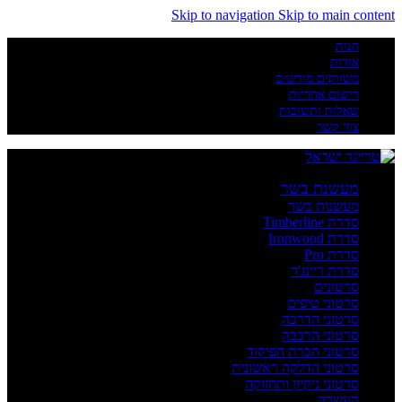
Skip to navigation
Skip to main content
חנות
אודות
משווקים מורשים
רישום אחריות
שאלות ותשובות
צור קשר
מעשנת בשר
מעשנות בשר
סדרת Timberline
סדרת Ironwood
סדרת Pro
סדרת ריינג'ר
סרטונים
סרטוני טיפים
סרטוני הדרכה
סרטוני הרכבה
סרטוני הכרת הפיקוד
סרטוני הדלקה ראשונית
סרטוני ניקיון ותחזוקה
העשרה