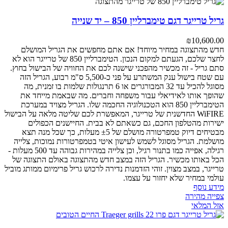
גריל טרייגר דגם טימברליין 850 – יד שנייה
₪
10,600.00
חדש מהתצוגה במחיר מיוחד! אם אתם מחפשים את הגריל המושלם
לחצר שלכם, הגעתם למקום הנכון. הטימברליין 850 של טרייגר הוא לא
סתם גריל - זה מכשיר מהפכני שישנה לכם את החוויה של הבישול בחוץ.
עם שטח בישול ענק המשתרע על פני כ-5,500 ס"מ רבוע, הגריל הזה
מסוגל להכיל עד 32 המבורגרים או 6 תרנגולות שלמות בו זמנית, מה
שהופך אותו לאידיאלי עבור משפחה וחברים. מה שבאמת מייחד את
הטימברליין 850 הוא הטכנולוגיה החכמה שלו. הגריל מצויד במערכת
WiFIRE החדשנית של טרייגר, המאפשרת לכם שליטה מלאה על הבישול
ישירות מהטלפון החכם, גם כשאתם לא בבית. החיישנים הכפולים
מבטיחים דיוק טמפרטורה מושלם של ±5 מעלות, כך שכל מנה תצא
מושלמת. הגריל מסוגל לשמש לעישון איטי בטמפרטורות נמוכות, צלייה
רגילה, אפייה כמו בתנור רגיל, וכן צלייה במהירות גבוהה עד 500 מעלות -
הכל באותו מכשיר. הגריל הזה במצב חדש מהתצוגה באולם התצוגה של
טרייגר, במצב מצוין. זוהי הזדמנות נדירה לרכוש גריל פרימיום ממותג מוביל
עולמי במחיר שלא יחזור על עצמו.
מידע נוסף
צפייה מהירה
אזל המלאי