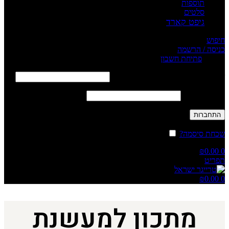
תוספות
סלטים
גיפט קארד
חיפוש
כניסה / הרשמה
Sign in
פתיחת חשבון
שם משתמש או כתובת אימייל
*
חובה
סיסמה
*
חובה
התחברות
שכחת סיסמה?
זכור אותי
₪
0.00
0
תפריט
₪
0.00
0
מתכון למעשנת