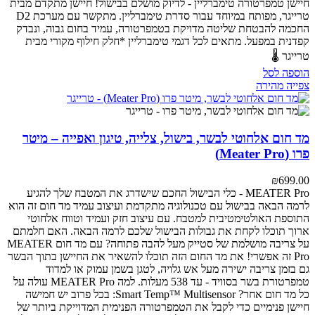
חיישן טמפרטורה טימברליין - לדיוק מושלם בבישול!
חיישן מתקדם מבית
טרייגר, מפותח במיוחד עבור סדרת טימברליין. מתקשר עם מערכת D2
החכמה להבטחת שליטה מדויקת בטמפרטורה, עמיד בחום גבוה, ונבדק
קפדנית במפעל.
מתאים לכל דגמי טימברליין
*חלק חילוף מקורי מבית
טרייגר 🌡️
הוספה לסל
צפייה מהירה
מד חום אלחוטי לבשר, בישול, צלייה, טיגון ואפייה – מיטר
פרו (Meater Pro)
₪
699.00
MEATER Pro - כלי הבישול החכם שישדרג את המטבח שלך
להגיע
לרמה הבאה בבישול עם טכנולוגיה מתקדמת ועיצוב עמיד
מד חום זה הוא
התוספת האולטימטיבית למטבח. עם עיצוב חזק ועמיד וטווח אלחוטי
ארוך תוכלו לקחת את גבולות הבישול שלכם לרמה הבאה.
האם חלמתם
על צריבה מושלמת של סטייק מעל להבה פתוחה? עם מד חום MEATER
Pro זה אפשרי! את מד החום הזה תוכלו להשאיר את החיישן בתוך הבשר
גם בזמן צריבה ישירה מעל אש גלויה, לטגן בשמן עמוק או למדוד
טמפרטורת בשר בסוויד - עד 538 מעלות.
למה MEATER Pro עולה על
כל מד חום אחר?
Smart Temp™ Multisensor: בכל פרוב יש חמישה
חיישן פנימיים כדי לקבל את הטמפרטורה הפנימית המדוייקת ביותר של