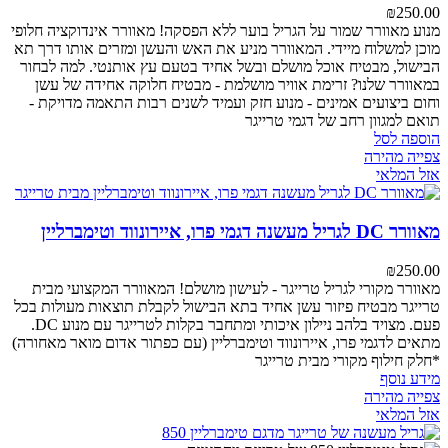
₪
250.00
מנוע מאוורר
שמור על הגריל בוער ללא הפסקה! מאוורר אינדוקציה חלופי
מוכן למשלוח מיידי. המאוורר מניע את האש והעשן ומזרים אותו דרך תא
הבישול, מבטיח אוכל מושלם ובשל אחיד בטעם עץ אותנטי.
למה לבחור
במאוורר שלנו?
זרימת אוויר מושלמת - מבטיח חלוקה אחידה של עשן
וחום
ביצועים אמינים - מנוע חזק ועמיד לשנים רבות
התאמה מדויקת -
תואם למגוון רחב של דגמי טרייגר
הוספה לסל
צפייה מהירה
אזל המלאי
מאוורר DC לגריל מעשנה דגמי פרו, איירונווד וטימברליין
₪
250.00
מאוורר מקורי לגריל טרייגר - לעישון מושלם!
המאוורר המקצועי מבית
טרייגר מבטיח פיזור עשן אחיד בתא הבישול לקבלת תוצאות מעולות בכל
פעם. מצויד בלהב ניילון איכותי ומתחבר בקלות לטרייגר עם מנוע DC.
מתאים לדגמי פרו, איירונווד וטימברליין (עם כפתור אדום מואר מאחורה)
*חלק חילוף מקורי מבית טרייגר
מידע נוסף
צפייה מהירה
אזל המלאי