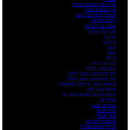
איך עובדת מעשנת בשר?
איך מעשנים בשר?
רשימת קניות לעל האש
רישום אחריות
שבבי עץ לעישון
שבבי עץ לעישון
דובדבן
מיסקיט
פקאן
תפוח
היקורי
תערובת הבית
עולם שבבי הפלט
למה להשתמש בשבבי פלט?
איך משתמשים בשבבי פלט?
התאמת שבבי עץ למנה המושלמת
אחסון שבבי פלט
קופסא ומכסה לאחסון שבבי עץ
אביזרים
אביזרים למנגל
כלים למנגל
כיסוי למנגל
אקססוריז לטרייגר
טרייגריסטים בסטייל