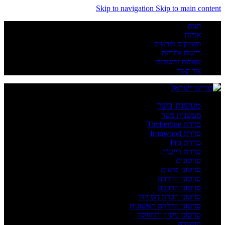
Skip to navigation
Skip to main content
חנות
אודות
משווקים מורשים
רישום אחריות
שאלות ותשובות
צור קשר
מעשנת בשר
מעשנות בשר
סדרת Timberline
סדרת Ironwood
סדרת Pro
סדרת ריינג'ר
סרטונים
סרטוני טיפים
סרטוני הדרכה
סרטוני הרכבה
סרטוני הכרת הפיקוד
סרטוני הדלקה ראשונית
סרטוני ניקיון ותחזוקה
העשרה