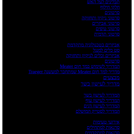
תבלינים לעל האש
חלקי חילוף
סרטונים
סרטוני ניקיון ותחזוקה
סרטוני אביזרים
סרטוני טיפים
סרטוני תדמית
העשרה
אביזרים בטכנולוגיה מתקדמת
סט כלים למנגל
אביזרים וכלים לניקיון ותחזוקה
סרטונים
המדריך לשימוש במד חום Meater
מדריך למד חום Meater שמתחבר למעשנה Traeger
מבצעים
מדריך לעישון בשר
מדריכים
המדריך לעישון בשר
המדריך לעישון עוף
המדריך לעישון דגים
המדריך לסטייק המושלם
אירועים וסדנאות
אירועי טעימות
סדנאות למתחילים
סדנאות למתקדמים