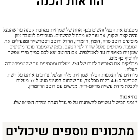
הוראות הכנה
מטגנים את הבצל והשום בכף אחת של שמן זית במחבת קטנה עד שהבצל
נהיה קצת שקוף, אך עוד לא מתחיל להשחים. מעבירים למעבד מזון.
מוסיפים רוטב סויה, חומץ, רוזמרין, חרדל ורוטב ווסטרשייר ומפעילים את
המעבד. מוסיפים פלפל שחור לפי הטעם. בזמן שהמעבד עובד מוסיפים
שמן זית באיטיות עד לאמולסיה. אם הרוטב יצא לכם סמיך מידי אפשר
להוסיף כף מים.
מדליקים את הטרייגר לחום של 230 מעלות וממתינים עד שהטמפרטורה
תעלה.
מורחים על הצלעות הטלה שמן זית, מלח ופלפל. צורבים אותם על רשת
הטרייגר כ 4-6 דקות מכל צד, עד שהחום הפנימי מגיע ל 57 מעלות
לקבלת מידת עשייה מדיום-רייר. מגישים עם רוטב הרוזמרין.
בתיאבון!!
* זמני הבישול עשויים להשתנות על פי גודל הנתח ומידת השיוש שלו.
מתכונים נוספים שיכולים