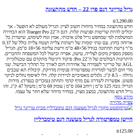
גריל טרייגר דגם פרו 22 – חדש מהתצוגה
₪
3,290.00
חדש מהתצוגה במחיר מיוחד! חשוב לציין: הגריל מעולם לא הופעל - אך
יכולים להיות שריטות ופגיעות קלות.
דגם ה־Traeger Pro 22 הוא הבחירה
המושלמת למי שמחפש גריל פלט איכותי, אמין ונוח לשימוש, שישדרג כל
ארוחה בחוץ.
עם שתי קומות של רשתות צלייה ושטח צלייה כולל של 0.37
מ"ר (רשת תחתונה בגודל 56×48 ס"מ ורשת עליונה 56×18 ס"מ), הגריל
מספק מספיק מקום לצלייה, עישון, אפייה ובישול לכל המשפחה והחברים.
היתרונות הבולטים של ה־Pro 22:
פיקוד דיגיטלי מתקדם עם טכנולוגיית
AGL של טרייגר לשמירה על אחידות חום לאורך כל תהליך הבישול.
שני
מדי חום לבשר למדידת טמפרטורה פנימית מדויקת.
קיבולת תא שבבים
גדולה – 8.5 ק"ג.
גלגלים מאסיביים לניידות קלה.
דלי לאיסוף נוזלים לניקוי
פשוט.
אפשרות לשדרוג עם מדף קדמי ותחתון (נמכרים בנפרד).
מידות
הגריל: גובה 125 ס"מ | רוחב 104 ס"מ | עומק 69 ס"מ | משקל 47 ק"ג.
זהו
גריל חדש מהתצוגה, במצב מצוין, במחיר מיוחד שלא חוזר על עצמו.
מידע נוסף
צפייה מהירה
חיישן טמפרטורה לגריל מעשנה דגם טימברליין
₪
125.00