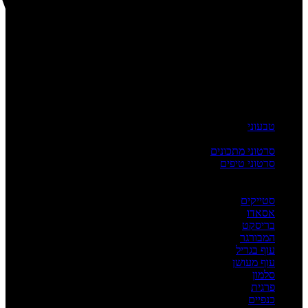
טבעוני
העשרה
סרטוני מתכונים
סרטוני טיפים
מדריכים
לפי מנה
סטייקים
אסאדו
בריסקט
המבורגר
עוף בגריל
עוף מעושן
סלמון
פרגית
כנפיים