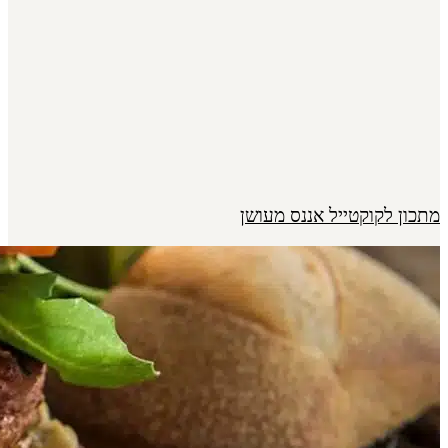
מתכון לקוקטייל אננס מעושן