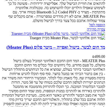
להתאים את חוויית הבישול שלך.
אפליקציה ידידותית - פשוטה כל כך
לשימוש שאפילו הילדים יוכלו להשתמש בה.
טכנולוגיה אלחוטית
מתקדמת - מצויד ב-Bluetooth 5.2 Coded PHY בטווח ארוך.
עם
MEATER Pro, אתם לא רק מודדים טמפרטורה - אתם מקבלים שף
צמוד שמלווה אתכם בכל צעד בדרך לבישול מושלם.
הוספה לסל
צפייה מהירה
מד חום לבשר, בישול ואפייה – מיטר פלוס (Meater Plus)
₪
499.00
MEATER Plus - המד חום החכם האלחוטי המוביל בעולם
בישול
מושלם, כל פעם מחדש, בלי ניחושים ובלי כבלים
מד החום החכם
האלחוטי הנמכר ביותר בעולם, שמוציא את כל הניחושים מתהליך הבישול
- בין אם בתנור הביתי או במנגל בחצר. סוף סוף תוכלו להגיש ארוחות
ברמת מסעדת שף, בלי מאמץ ובלי לכלוך.
המכשיר הייחודי הזה משדר את
הנתונים ישירות לטלפון החכם שלכם בטווח של עד 50 מטר, הודות
למגבר הבלוטות' המובנה. כך תוכלו להתרחק מהמטבח או מהמנגל
ולהתרכז באירוח או להתרכז במנות הנוספות, בזמן שמד החום ממשיך
לנטר את מצב הבשר ולהתריע כאשר הוא מוכן..
מערכת הבישול המונחית
תלווה אתכם בכל שלב בתהליך, והאלגוריתם החכם יעריך בדיוק מתי
המנה תהיה מוכנה ואפילו כמה זמן צריך לתת לה לנוח. הגיע הזמן להפסיק