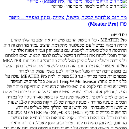
מד חום אלחוטי לבשר, בישול, צלייה, טיגון ואפייה – מיטר
פרו (Meater Pro)
₪
699.00
MEATER Pro - כלי הבישול החכם שישדרג את המטבח שלך
להגיע
לרמה הבאה בבישול עם טכנולוגיה מתקדמת ועיצוב עמיד
מד חום זה הוא
התוספת האולטימטיבית למטבח. עם עיצוב חזק ועמיד וטווח אלחוטי
ארוך תוכלו לקחת את גבולות הבישול שלכם לרמה הבאה.
האם חלמתם
על צריבה מושלמת של סטייק מעל להבה פתוחה? עם מד חום MEATER
Pro זה אפשרי! את מד החום הזה תוכלו להשאיר את החיישן בתוך הבשר
גם בזמן צריבה ישירה מעל אש גלויה, לטגן בשמן עמוק או למדוד
טמפרטורת בשר בסוויד - עד 538 מעלות.
למה MEATER Pro עולה על
כל מד חום אחר?
Smart Temp™ Multisensor: בכל פרוב יש חמישה
חיישן פנימיים כדי לקבל את הטמפרטורה הפנימית המדוייקת ביותר של
הבשר, וחיישן אחד חיצוני בשביל הטמפרטורה של הגריל
עמידות מוחלטת
- אטום למים לחלוטין, מאפשר טיגון עמוק ובישול סו-ויד
ניקוי קל במדיח
הכלים.
טעינה מהירה - טעינה קצרה של 15 דקות מספיקה ל-12 שעות
שימוש!
דיוק מעבדתי - כל חיישן עובר תהליך כיול בשלוש נקודות,
החיישנים מדויקים עד ±0.3°C (±0.5°F), וכל MEATER Pro מגיע עם
תעודת כיול.
התראות חכמות - קבל התראות מתי להוציא את הבשר
מהחום, כמה זמן להניח לו לנוח, ומתי הגיע הזמן לאכול. הגדר התראות
מותאמות אישית המבוססות על טמפרטורות פנימיות וחיצוניות או זמן כדי