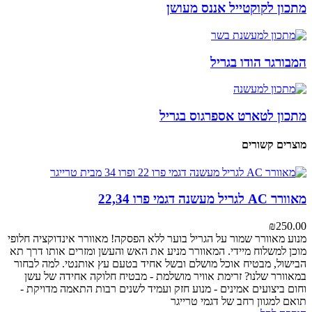
מתכון לקוקטייל אננס מעושן
המבורגר הודו בגריל
מתכון לטארט אספרגוס בגריל
מוצרים קשורים
מאוורר AC לגריל מעשנה דגמי פרו 22,34
₪
250.00
מנוע מאוורר
שמור על הגריל בוער ללא הפסקה! מאוורר אינדוקציה חלופי
מוכן למשלוח מיידי. המאוורר מניע את האש והעשן ומזרים אותו דרך תא
הבישול, מבטיח אוכל מושלם ובשל אחיד בטעם עץ אותנטי.
למה לבחור
במאוורר שלנו?
זרימת אוויר מושלמת - מבטיח חלוקה אחידה של עשן
וחום
ביצועים אמינים - מנוע חזק ועמיד לשנים רבות
התאמה מדויקת -
תואם למגוון רחב של דגמי טרייגר