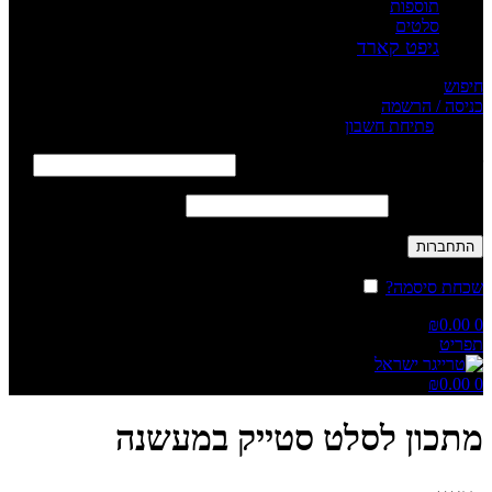
תוספות
סלטים
גיפט קארד
חיפוש
כניסה / הרשמה
Sign in
פתיחת חשבון
שם משתמש או כתובת אימייל
*
חובה
סיסמה
*
חובה
התחברות
שכחת סיסמה?
זכור אותי
₪
0.00
0
תפריט
₪
0.00
0
מתכון לסלט סטייק במעשנה