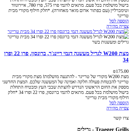
בישול מושלמת בכל פעם.
מתאים לדגמי פרו 575, פרו 780, איירונווד
וטימברליין (עם כפתור אדום מואר מאחורה).
*חלק חילוף מקורי מבית
טרייגר
הוספה לסל
צפייה מהירה
מצת W200 לגריל מעשנה דגמי ריינג'ר, ברונסון, פרו 22 ופרו
34
₪
175.00
מצת W200 מקורי של טרייגר - להתנעה מושלמת!
מצת מקורי מבית
טרייגר להבטחת פעולה חלקה ואמינה של המעשנה שלכם. המצת החדשני
מספק את החום הראשוני הנדרש להצתת שבבי העץ ומבטיח התחלת
בישול מושלמת בכל פעם.
מתאים לדגמי ברונסון, פרו 22 ופרו 34
*חלק
חילוף מקורי מבית טרייגר
הוספה לסל
צפייה מהירה
צרו קשר
Traeger Grills - גרילים