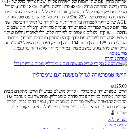
ארוחה בחוץ.
עם שתי קומות של רשתות צלייה ושטח צלייה כולל של 0.37
מ"ר (רשת תחתונה בגודל 56×48 ס"מ ורשת עליונה 56×18 ס"מ), הגריל
מספק מספיק מקום לצלייה, עישון, אפייה ובישול לכל המשפחה והחברים.
היתרונות הבולטים של ה־Pro 22:
פיקוד דיגיטלי מתקדם עם טכנולוגיית
AGL של טרייגר לשמירה על אחידות חום לאורך כל תהליך הבישול.
שני
מדי חום לבשר למדידת טמפרטורה פנימית מדויקת.
קיבולת תא שבבים
גדולה – 8.5 ק"ג.
גלגלים מאסיביים לניידות קלה.
דלי לאיסוף נוזלים לניקוי
פשוט.
אפשרות לשדרוג עם מדף קדמי ותחתון (נמכרים בנפרד).
מידות
הגריל: גובה 125 ס"מ | רוחב 104 ס"מ | עומק 69 ס"מ | משקל 47 ק"ג.
זהו
גריל חדש מהתצוגה, במצב מצוין, במחיר מיוחד שלא חוזר על עצמו.
מידע נוסף
צפייה מהירה
חיישן טמפרטורה לגריל מעשנה דגם טימברליין
₪
125.00
חיישן טמפרטורה טימברליין - לדיוק מושלם בבישול!
חיישן מתקדם מבית
טרייגר, מפותח במיוחד עבור סדרת טימברליין. מתקשר עם מערכת D2
החכמה להבטחת שליטה מדויקת בטמפרטורה, עמיד בחום גבוה, ונבדק
קפדנית במפעל.
מתאים לכל דגמי טימברליין
*חלק חילוף מקורי מבית
טרייגר 🌡️
הוספה לסל
צפייה מהירה