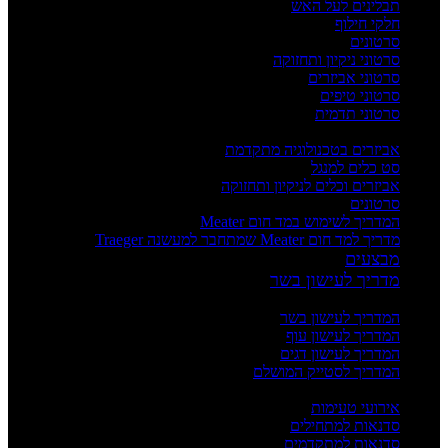
תבלינים לעל האש
חלקי חילוף
סרטונים
סרטוני ניקיון ותחזוקה
סרטוני אביזרים
סרטוני טיפים
סרטוני תדמית
העשרה
אביזרים בטכנולוגיה מתקדמת
סט כלים למנגל
אביזרים וכלים לניקיון ותחזוקה
סרטונים
המדריך לשימוש במד חום Meater
מדריך למד חום Meater שמתחבר למעשנה Traeger
מבצעים
מדריך לעישון בשר
מדריכים
המדריך לעישון בשר
המדריך לעישון עוף
המדריך לעישון דגים
המדריך לסטייק המושלם
אירועים וסדנאות
אירועי טעימות
סדנאות למתחילים
סדנאות למתקדמים