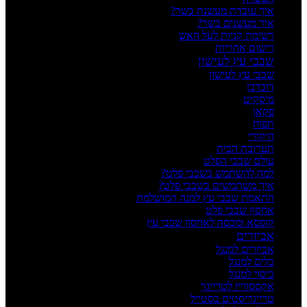
איך עובדת מעשנת בשר?
איך מעשנים בשר?
רשימת קניות לעל האש
רישום אחריות
שבבי עץ לעישון
שבבי עץ לעישון
דובדבן
מיסקיט
פקאן
תפוח
היקורי
תערובת הבית
עולם שבבי הפלט
למה להשתמש בשבבי פלט?
איך משתמשים בשבבי פלט?
התאמת שבבי עץ למנה המושלמת
אחסון שבבי פלט
קופסא ומכסה לאחסון שבבי עץ
אביזרים
אביזרים למנגל
כלים למנגל
כיסוי למנגל
אקססוריז לטרייגר
טרייגריסטים בסטייל