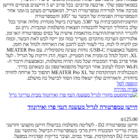
בסמארטפון שלך.
ארבעה פרובים: בכל פרוב יש 5 חיישנים פנימיים וחיישן
סביבה אחד למדידת טמפרטורת הגריל, המאפשרים מעקב בו-זמני אחר
הטמפרטורה הפנימית של הבשר עד 105° והטמפרטורה
החיצונית/הסביבתית עד 538°.
מערכת בישול מונחית: מלווה אותך בכל
שלב בתהליך הבישול להבטחת תוצאות מושלמות ועקביות. ניתן גם
להגדיר התראות/הודעות מותאמות אישית על בסיס טמפרטורה ו/או זמן.
אלגוריתם הערכה מתקדם: מעריך כמה זמן ייקח לבש לאת הבשר, וכמה
זמן להניח לו לנוח, כדי לעזור לכם לתכנן את הארוחה ולנהל את הזמן.
מופעל באמצעות USB-C: נוחות טעינה מקסימלית.
עם MEATER Pro
XL, תוכל לנהל בו-זמנית את הסטייק, העוף, הדג וירקות על הגריל - לעל
אחד פרוב נפרד המבטיח שכל מנה תהיה מושלמת, ובאמצעות חיבור ה-
Wi-Fi תוכלו לעקוב אחר הבישול מהסמארטפון גם כשאתם בדרך.
הטכנולוגיה המתקדמת של MEATER Pro XL תהפוך כל ארוחה לחוויה
מיוחדת, והאורחים שלך ישאלו מהו הסוד לבישול כה מושלם.
הוספה לסל
צפייה מהירה
חיישן טמפרטורה לגריל מעשנה דגמי פרו ואירונווד
₪
125.00
חיישן טמפרטורה D2 - לשליטה מושלמת בבישול!
חיישן מקצועי וחדשני
מבית טרייגר המבטיח דיוק מרבי בטמפרטורת הבישול. מתקשר עם
מערכת D2 המתקדמת, עמיד במים, ועובר בדיקות קפדניות במפעל.