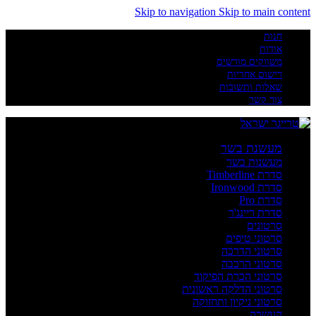
Skip to navigation
Skip to main content
חנות
אודות
משווקים מורשים
רישום אחריות
שאלות ותשובות
צור קשר
מעשנת בשר
מעשנות בשר
סדרת Timberline
סדרת Ironwood
סדרת Pro
סדרת ריינג'ר
סרטונים
סרטוני טיפים
סרטוני הדרכה
סרטוני הרכבה
סרטוני הכרת הפיקוד
סרטוני הדלקה ראשונית
סרטוני ניקיון ותחזוקה
העשרה