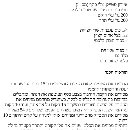
איירון סטייק- צלי כתף (מס' 5)
תערובת תבלינים של טרייגר לבקר
200 גר' עלי רוקט
200 גר' עלי תרד
1/4 כוס עגבניות שרי חצויות
1/2 בצל אדום קצוץ
2 כפות חומץ בלסמי
4 כפות שמן זית
מלח גס
פלפל שחור גרוס
הוראות הכנה
מכוונים את הטרייגר לחום הכי גבוה וממתינים כ 15 דקות עד שהחום
יעלה והרשתות יתחממו.
מסירים את רקמת החיבור בצבע כסף העוטפת את הנתח, ומתבלים
בנדיבות בתערובת התבלינים לבקר. כשהגריל מתחמם מניחים את
הסטייק על הרשת וצורבים במשך כ 15 דקות על צד אחד, ועוד 10 דקות
על הצד השני. הסטייק יהיה מוכן כשהחום הפנימי שלו יגיע ל 54 מעלות.
מסירים את הסטייק מהטרייגר ומניחים אותו למנוחה על קרש חיתוך כ 10
דקות.
בינתיים מכינים את הסלט: שמים את עלי הקורט והתרד בקערה גדולה