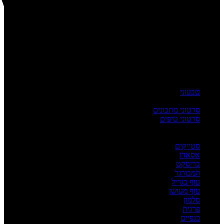
טבעוני
העשרה
סרטוני מתכונים
סרטוני טיפים
מדריכים
לפי מנה
סטייקים
אסאדו
בריסקט
המבורגר
עוף בגריל
עוף מעושן
סלמון
פרגית
כנפיים