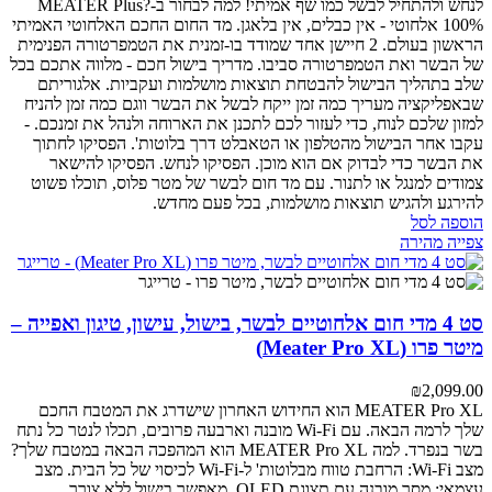
לנחש ולהתחיל לבשל כמו שף אמיתי!
למה לבחור ב-MEATER Plus?
100% אלחוטי - אין כבלים, אין בלאגן. מד החום החכם האלחוטי האמיתי
הראשון בעולם.
2 חיישן אחד שמודד בו-זמנית את הטמפרטורה הפנימית
של הבשר ואת הטמפרטורה סביבו.
מדריך בישול חכם - מלווה אתכם בכל
שלב בתהליך הבישול להבטחת תוצאות מושלמות ועקביות.
אלגוריתם
שבאפליקציה מעריך כמה זמן ייקח לבשל את הבשר ווגם כמה זמן להניח
למזון שלכם לנוח, כדי לעזור לכם לתכנן את הארוחה ולנהל את זמנכם.
-
עקבו אחר הבישול מהטלפון או הטאבלט דרך בלוטות'.
הפסיקו לחתוך
את הבשר כדי לבדוק אם הוא מוכן. הפסיקו לנחש. הפסיקו להישאר
צמודים למנגל או לתנור. עם מד חום לבשר של מטר פלוס, תוכלו פשוט
להירגע ולהגיש תוצאות מושלמות, בכל פעם מחדש.
הוספה לסל
צפייה מהירה
סט 4 מדי חום אלחוטיים לבשר, בישול, עישון, טיגון ואפייה –
מיטר פרו (Meater Pro XL)
₪
2,099.00
MEATER Pro XL הוא החידוש האחרון שישדרג את המטבח החכם
שלך לרמה הבאה. עם Wi-Fi מובנה וארבעה פרובים, תכלו לנטר כל נתח
בשר בנפרד.
למה MEATER Pro XL הוא המהפכה הבאה במטבח שלך?
מצב Wi-Fi: הרחבת טווח מבלוטות' ל-Wi-Fi לכיסוי של כל הבית.
מצב
עצמאי: מסך מובנה עם תצוגת OLED, מאפשר בישול ללא צורך