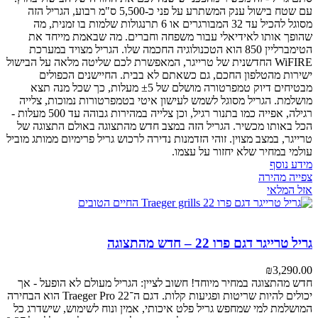
עם שטח בישול ענק המשתרע על פני כ-5,500 ס"מ רבוע, הגריל הזה
מסוגל להכיל עד 32 המבורגרים או 6 תרנגולות שלמות בו זמנית, מה
שהופך אותו לאידיאלי עבור משפחה וחברים. מה שבאמת מייחד את
הטימברליין 850 הוא הטכנולוגיה החכמה שלו. הגריל מצויד במערכת
WiFIRE החדשנית של טרייגר, המאפשרת לכם שליטה מלאה על הבישול
ישירות מהטלפון החכם, גם כשאתם לא בבית. החיישנים הכפולים
מבטיחים דיוק טמפרטורה מושלם של ±5 מעלות, כך שכל מנה תצא
מושלמת. הגריל מסוגל לשמש לעישון איטי בטמפרטורות נמוכות, צלייה
רגילה, אפייה כמו בתנור רגיל, וכן צלייה במהירות גבוהה עד 500 מעלות -
הכל באותו מכשיר. הגריל הזה במצב חדש מהתצוגה באולם התצוגה של
טרייגר, במצב מצוין. זוהי הזדמנות נדירה לרכוש גריל פרימיום ממותג מוביל
עולמי במחיר שלא יחזור על עצמו.
מידע נוסף
צפייה מהירה
אזל המלאי
גריל טרייגר דגם פרו 22 – חדש מהתצוגה
₪
3,290.00
חדש מהתצוגה במחיר מיוחד! חשוב לציין: הגריל מעולם לא הופעל - אך
יכולים להיות שריטות ופגיעות קלות.
דגם ה־Traeger Pro 22 הוא הבחירה
המושלמת למי שמחפש גריל פלט איכותי, אמין ונוח לשימוש, שישדרג כל