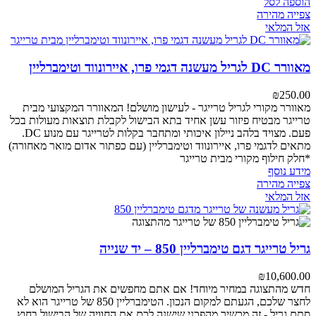
הוספה לסל
צפייה מהירה
אזל המלאי
מאוורר DC לגריל מעשנה דגמי פרו, איירונווד וטימברליין
₪
250.00
מאוורר מקורי לגריל טרייגר - לעישון מושלם!
המאוורר המקצועי מבית
טרייגר מבטיח פיזור עשן אחיד בתא הבישול לקבלת תוצאות מעולות בכל
פעם. מצויד בלהב ניילון איכותי ומתחבר בקלות לטרייגר עם מנוע DC.
מתאים לדגמי פרו, איירונווד וטימברליין (עם כפתור אדום מואר מאחורה)
*חלק חילוף מקורי מבית טרייגר
מידע נוסף
צפייה מהירה
אזל המלאי
גריל טרייגר דגם טימברליין 850 – יד שנייה
₪
10,600.00
חדש מהתצוגה במחיר מיוחד! אם אתם מחפשים את הגריל המושלם
לחצר שלכם, הגעתם למקום הנכון. הטימברליין 850 של טרייגר הוא לא
סתם גריל - זה מכשיר מהפכני שישנה לכם את החוויה של הבישול בחוץ.