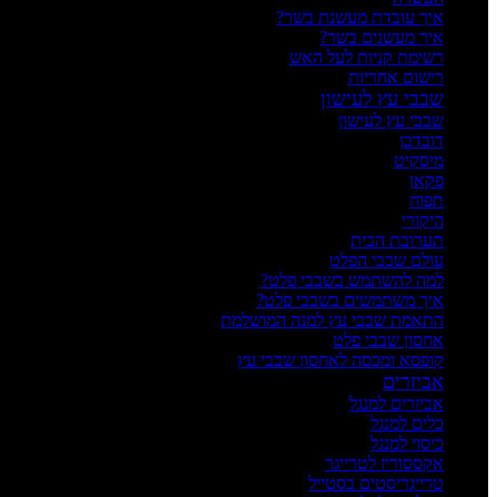
איך עובדת מעשנת בשר?
איך מעשנים בשר?
רשימת קניות לעל האש
רישום אחריות
שבבי עץ לעישון
שבבי עץ לעישון
דובדבן
מיסקיט
פקאן
תפוח
היקורי
תערובת הבית
עולם שבבי הפלט
למה להשתמש בשבבי פלט?
איך משתמשים בשבבי פלט?
התאמת שבבי עץ למנה המושלמת
אחסון שבבי פלט
קופסא ומכסה לאחסון שבבי עץ
אביזרים
אביזרים למנגל
כלים למנגל
כיסוי למנגל
אקססוריז לטרייגר
טרייגריסטים בסטייל