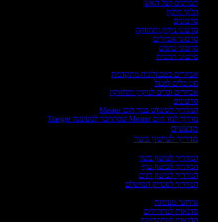
תבלינים לעל האש
חלקי חילוף
סרטונים
סרטוני ניקיון ותחזוקה
סרטוני אביזרים
סרטוני טיפים
סרטוני תדמית
העשרה
אביזרים בטכנולוגיה מתקדמת
סט כלים למנגל
אביזרים וכלים לניקיון ותחזוקה
סרטונים
המדריך לשימוש במד חום Meater
מדריך למד חום Meater שמתחבר למעשנה Traeger
מבצעים
מדריך לעישון בשר
מדריכים
המדריך לעישון בשר
המדריך לעישון עוף
המדריך לעישון דגים
המדריך לסטייק המושלם
אירועים וסדנאות
אירועי טעימות
סדנאות למתחילים
סדנאות למתקדמים