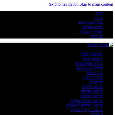
Skip to navigation
Skip to main content
חנות
אודות
משווקים מורשים
רישום אחריות
שאלות ותשובות
צור קשר
מעשנת בשר
מעשנות בשר
סדרת Timberline
סדרת Ironwood
סדרת Pro
סדרת ריינג'ר
סרטונים
סרטוני טיפים
סרטוני הדרכה
סרטוני הרכבה
סרטוני הכרת הפיקוד
סרטוני הדלקה ראשונית
סרטוני ניקיון ותחזוקה
העשרה