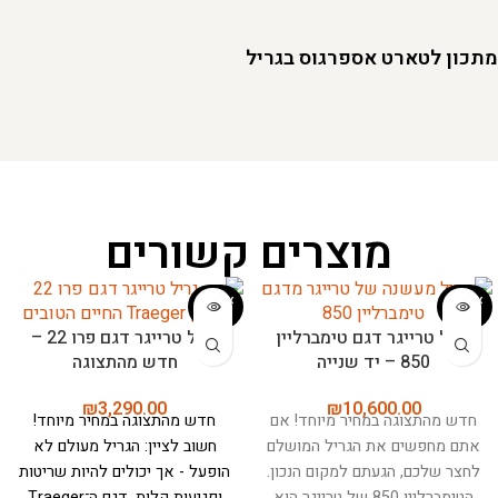
מתכון לטארט אספרגוס בגריל
מוצרים קשורים
אזל המ
אזל המ
לאי
לאי
גריל טרייגר דגם טימברליין
גריל טרייגר דגם פרו 22 –
850 – יד שנייה
חדש מהתצוגה
₪
3,290.00
₪
10,600.00
חדש מהתצוגה במחיר מיוחד! אם
חדש מהתצוגה במחיר מיוחד!
אתם מחפשים את הגריל המושלם
חשוב לציין: הגריל מעולם לא
לחצר שלכם, הגעתם למקום הנכון.
הופעל - אך יכולים להיות שריטות
הטימברליין 850 של טרייגר הוא
ופגיעות קלות.
דגם ה־Traeger