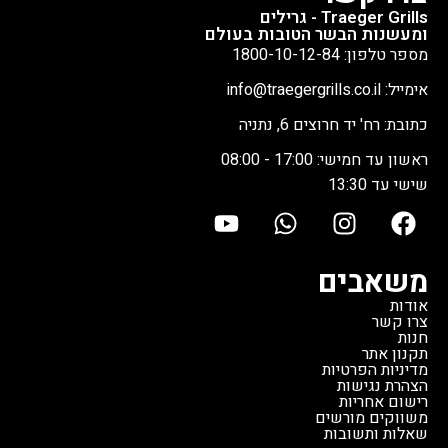
לעישון איטי בטמפרטורות נמוכות,
לאיסוף נוזלים לניקוי פשוט.
Traeger Grills - גרילים
ומעשנות הבשר הטובות בעולם
צלייה רגילה, אפייה כמו בתנור
אפשרות לשדרוג עם מדף קדמי
מספר טלפון: 1800-10-12-84
רגיל, וכן צלייה במהירות גבוהה עד
ותחתון (נמכרים בנפרד).
מידות
500 מעלות - הכל באותו מכשיר.
הגריל: גובה 125 ס"מ | רוחב 104
אימייל: info@traegergrills.co.il
הגריל הזה במצב חדש מהתצוגה
ס"מ | עומק 69 ס"מ | משקל 47
כתובת: רח' יד חרוצים 6, נתניה
באולם התצוגה של טרייגר, במצב
ק"ג.
זהו גריל חדש מהתצוגה,
מצוין. זוהי הזדמנות נדירה לרכוש
במצב מצוין, במחיר מיוחד שלא
ראשון עד חמישי: 17:00 - 08:00
גריל פרימיום ממותג מוביל עולמי
חוזר על עצמו.
שישי עד 13:30
במחיר שלא יחזור על עצמו.
משאבים
אודות
צרו קשר
חנות
תקנון אתר
מדיניות הפרטיות
הצהרת נגישות
רישום אחריות
משווקים מורשים
שאלות ותשובות