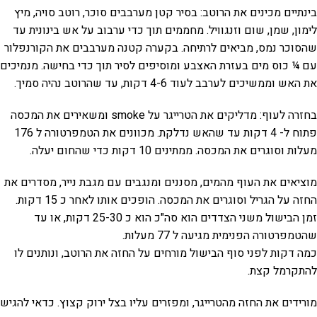
בינתיים מכינים את הרוטב: בסיר קטן מערבבים סוכר, רוטב סויה, מיץ
לימון, שמן, שום וזנגוויל. מחממים תוך כדי ערבוב על אש בינונית עד
שהסוכר נמס, מביאים לרתיחה. בקערה קטנה מערבבים את הקורנפלור
עם ¼ כוס מים בעזרת האצבע ומוסיפים לסיר תוך כדי בחישה. מנמיכים
את האש וממשיכים לערבב לעוד 4-6 דקות, עד שהרוטב נהיה סמיך.
בחזרה לעוף: מדליקים את הטרייגר על smoke ומשאירים את המכסה
פתוח ל- 4 דקות עד שהאש נדלקת. מכוונים את הטמפרטורה ל 176
מעלות וסוגרים את המכסה. ממתינים 10 דקות כדי שהחום יעלה.
מוציאים את העוף מהמים, מסננים ומנגבים עם מגבת נייר, מסדרים את
החזה על הגריל וסוגרים את המכסה. הופכים אותו לאחר כ 15 דקות.
זמן הבישול משני הצדדים הוא סה"כ הוא כ 25-30 דקות, או עד
שהטמפרטורה הפנימית מגיעה ל 77 מעלות.
כמה דקות לפני סוף הבישול מורחים על החזה את הרוטב, ונותנים לו
להתקרמל קצת.
מורידים את החזה מהטרייגר, ומפזרים עליו בצל ירוק קצוץ. כדאי להגיש