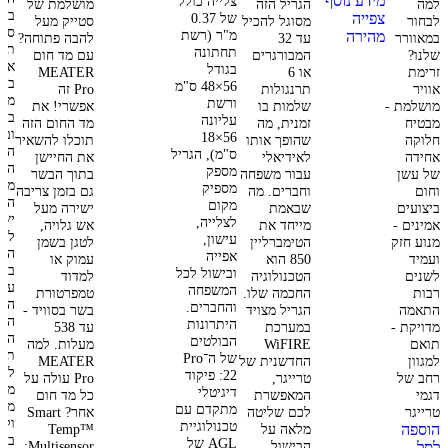
מידע נוסף
צלייה כולל
למה
הגריל הזה
מושלמת של
במנ
צפייה
של 0.37
לבחור
מסוגל להכיל
סטייק מעל
סוף
מ"ר (רשת
מהירה
במאוורר
עד 32
להבה פתוחה?
תוכ
תחתונה
שלנו?
המבורגרים
עם מד חום
ארו
בגודל
זרימת
או 6
MEATER
בר
56×48 ס"מ
אוויר
תרנגולות
Pro זה
מסע
ורשת
מושלמת -
שלמות בו
אפשרי! את
בלי
עליונה
מבטיח
זמנית, מה
מד החום הזה
ובל
56×18
חלוקה
שהופך אותו
תוכלו להשאיר
המכ
ס"מ), הגריל
אחידה
לאידיאלי
את החיישן
היי
מספק
של עשן
עבור משפחה
בתוך הבשר
מש
מספיק
וחום
וחברים. מה
גם בזמן צריבה
הנת
מקום
ביצועים
שבאמת
ישירה מעל
ישי
לצלייה,
אמינים -
מייחד את
אש גלויה,
לטל
עישון,
מנוע חזק
הטימברליין
לטגן בשמן
הח
אפייה
ועמיד
850 הוא
עמוק או
בטו
ובישול לכל
לשנים
הטכנולוגיה
למדוד
המשפחה
רבות
החכמה שלו.
טמפרטורת
הוד
והחברים.
התאמה
הגריל מצויד
בשר בסוויד -
הבל
היתרונות
מדויקת -
במערכת
עד 538
המו
הבולטים
תואם
WiFIRE
מעלות.
למה
תוכ
של ה־Pro
למגוון
החדשנית של
MEATER
לה
22:
פיקוד
רחב של
טרייגר,
Pro עולה על
מהמ
דיגיטלי
דגמי
המאפשרת
כל מד חום
מהמ
מתקדם עם
טרייגר
לכם שליטה
אחר?
Smart
ולה
טכנולוגיית
הוספה
מלאה על
Temp™
באי
AGL של
הבישול
Multisensor:
לסל