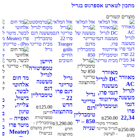
מתכון לטארט אספרגוס בגריל
מוצרים קשורים
אזל המלאי
אזל המלאי
אזל המלאי
חיישן
טמפרטורה
מאוורר
לגריל
מאוורר
גריל
מד חום
DC לגריל
מעשנה
AC
טרייגר
אלחוטי
מעשנה
דגם
לגריל
דגם פרו
לבשר,
דגמי פרו,
גריל
טימברליין
מעשנה
22 –
בישול,
איירונווד
מד
טרייגר
דגמי
חדש
צלייה,
וטימברליין
לב
₪
125.00
דגם
פרו
מהתצוגה
טיגון
חיישן
בי
טימברליין
22,34
טמפרטורה
ואפייה –
₪
250.00
וא
850 – יד
טימברליין -
מאוורר מקורי
3,290.00
₪
מיטר פרו
מי
שנייה
לדיוק מושלם
לגריל טרייגר
חדש
₪
250.00
(Meater
פל
בבישול!
- לעישון
מהתצוגה
מנוע