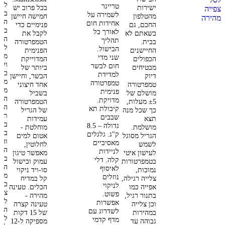
להת
טרייגר
ישירות
בכל פרוב יש
צפייה
במנ
לשמירה על
מהטלפון
חמישה חיישן
מהירה
הנו
אחידות חום
החכם, גם
פנימיים כדי
בזמ
לאורך כל
כשאתם לא
לקבל את
החו
תהליך
בבית.
הטמפרטורה
לנט
הבישול.
החיישנים
הפנימית
מצב
שני מדי
הכפולים
המדוייקת
ולה
חום לבשר
מבטיחים
ביותר של
כאש
למדידת
דיוק
הבשר, וחיישן
מוכ
טמפרטורה
טמפרטורה
אחד חיצוני
מע
פנימית
מושלם של
בשביל
הבי
מדויקת.
±5 מעלות,
הטמפרטורה
המו
קיבולת תא
כך שכל מנה
של הגריל
תלו
שבבים
תצא
עמידות
בכל
גדולה – 8.5
מושלמת.
מוחלטת -
בתה
ק"ג.
גלגלים
הגריל מסוגל
אטום למים
והא
מאסיביים
לשמש
לחלוטין,
החכ
לניידות
לעישון איטי
מאפשר טיגון
בדי
קלה.
דלי
בטמפרטורות
עמוק ובישול
המנ
לאיסוף
נמוכות,
סו-ויד
ניקוי
מוכ
נוזלים
צלייה רגילה,
קל במדיח
כמה
לניקוי
אפייה כמו
הכלים.
טעינה
צרי
פשוט.
בתנור רגיל,
מהירה -
לה 
אפשרות
וכן צלייה
טעינה קצרה
הגי
לשדרוג עם
במהירות
של 15 דקות
להפ
מדף קדמי
גבוהה עד
מספיקה ל-12