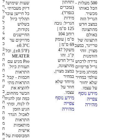
לנ
ותחתון
500 מעלות -
שעות שימוש!
ולה
(נמכרים
הכל באותו
דיוק מעבדתי -
לבש
בנפרד).
מכשיר.
כל חיישן עובר
שף 
מידות
הגריל הזה
תהליך כיול
למה
הגריל: גובה
במצב חדש
בשלוש
ב
125 ס"מ |
מהתצוגה
נקודות,
0%
רוחב 104
באולם
החיישנים
אלח
ס"מ | עומק
התצוגה של
מדויקים עד
כבל
69 ס"מ |
טרייגר, במצב
±0.3°C
בלא
משקל 47
מצוין. זוהי
(±0.5°F), וכל
החו
ק"ג.
זהו
הזדמנות
MEATER
האל
גריל חדש
נדירה לרכוש
Pro מגיע עם
האמ
מהתצוגה,
גריל פרימיום
תעודת כיול.
הרא
במצב מצוין,
ממותג מוביל
התראות
בעו
במחיר
עולמי במחיר
חכמות - קבל
חיי
מיוחד שלא
שלא יחזור
התראות מתי
שמו
חוזר על
על עצמו.
להוציא את
בו-
עצמו.
מידע נוסף
הבשר מהחום,
הטמ
מידע נוסף
כמה זמן להניח
צפייה
הפנ
צפייה
לו לנוח, ומתי
מהירה
הבש
מהירה
הגיע הזמן
הטמ
לאכול. הגדר
סבי
התראות
מדר
מותאמות
חכם
אישית
אתכ
המבוססות על
שלב