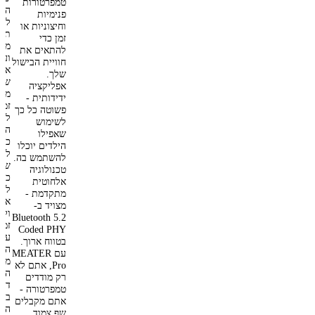
טמפרטורות
הבי
פנימיות
לה
וחיצוניות או
תוצ
זמן כדי
מוש
להתאים את
ועק
חוויית הבישול
אלג
שלך.
שבא
אפליקציה
מער
ידידותית -
זמן
פשוטה כל כך
לבש
לשימוש
הבש
שאפילו
כמה
הילדים יוכלו
להנ
להשתמש בה.
שלכ
טכנולוגיה
כדי
אלחוטית
לכם
מתקדמת -
את 
מצויד ב-
ולנ
Bluetooth 5.2
זמנ
Coded PHY
עקב
בטווח ארוך.
הבי
עם MEATER
מהט
Pro, אתם לא
הט
רק מודדים
דרך
טמפרטורה -
בלו
אתם מקבלים
הפס
שף צמוד