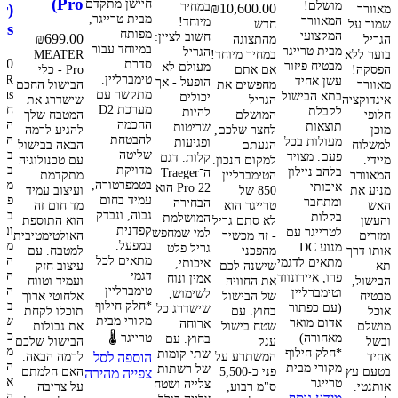
Pro)
חיישן מתקדם
מושלם!
במחיר
er
₪
10,600.00
מאוורר
מבית טרייגר,
המאוורר
מיוחד!
שמור על
חדש
us)
מפותח
המקצועי
חשוב לציין:
₪
699.00
הגריל
מהתצוגה
במיוחד עבור
מבית טרייגר
הגריל
בוער ללא
במחיר מיוחד!
MEATER
.00
סדרת
מבטיח פיזור
מעולם לא
הפסקה!
אם אתם
Pro - כלי
טימברליין.
ER
עשן אחיד
הופעל - אך
מאוורר
מחפשים את
הבישול החכם
מתקשר עם
בתא הבישול
יכולים
אינדוקציה
הגריל
שישדרג את
מערכת D2
חום
לקבלת
להיות
חלופי
המושלם
המטבח שלך
החכמה
האל
תוצאות
שריטות
מוכן
לחצר שלכם,
להגיע לרמה
להבטחת
המו
מעולות בכל
ופגיעות
למשלוח
הגעתם
הבאה בבישול
שליטה
בעו
פעם. מצויד
קלות.
דגם
מיידי.
למקום הנכון.
עם טכנולוגיה
מדויקת
ביש
בלהב ניילון
ה־Traeger
המאוורר
הטימברליין
מתקדמת
בטמפרטורה,
מוש
איכותי
Pro 22 הוא
מניע את
850 של
ועיצוב עמיד
עמיד בחום
פעם
ומתחבר
הבחירה
האש
טרייגר הוא
מד חום זה
גבוה, ונבדק
בלי
בקלות
המושלמת
והעשן
לא סתם גריל
הוא התוספת
קפדנית
ובל
לטרייגר עם
למי שמחפש
ומזרים
- זה מכשיר
האולטימטיבית
במפעל.
מד 
מנוע DC.
גריל פלט
אותו דרך
מהפכני
למטבח. עם
מתאים לכל
הח
מתאים לדגמי
איכותי,
תא
שישנה לכם
עיצוב חזק
דגמי
האל
פרו, איירונווד
אמין ונוח
הבישול,
את החוויה
ועמיד וטווח
טימברליין
הנמ
וטימברליין
לשימוש,
מבטיח
של הבישול
אלחוטי ארוך
*חלק חילוף
בעו
(עם כפתור
שישדרג כל
אוכל
בחוץ. עם
תוכלו לקחת
מקורי מבית
שמו
אדום מואר
ארוחה
מושלם
שטח בישול
את גבולות
כל 
מאחורה)
טרייגר 🌡️
בחוץ.
עם
ובשל
ענק
הבישול שלכם
מתה
*חלק חילוף
שתי קומות
אחיד
המשתרע על
לרמה הבאה.
הוספה לסל
הבי
מקורי מבית
של רשתות
בטעם עץ
פני כ-5,500
האם חלמתם
צפייה מהירה
אם 
טרייגר
צלייה ושטח
אותנטי.
ס"מ רבוע,
על צריבה
הבי