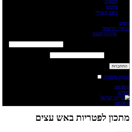
תוספות
סלטים
גיפט קארד
חיפוש
כניסה / הרשמה
Sign in
פתיחת חשבון
שם משתמש או כתובת אימייל
*
חובה
סיסמה
*
חובה
התחברות
שכחת סיסמה?
זכור אותי
₪
0.00
0
תפריט
₪
0.00
0
מתכון לפטריות באש עצים