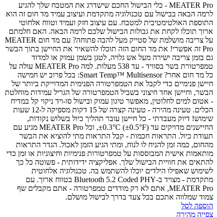
MEATER Pro - כלי הבישול החכם שישדרג את המטבח שלך
להגיע
לרמה הבאה בבישול עם טכנולוגיה מתקדמת ועיצוב עמיד
מד חום זה הוא
התוספת האולטימטיבית למטבח. עם עיצוב חזק ועמיד וטווח אלחוטי
ארוך תוכלו לקחת את גבולות הבישול שלכם לרמה הבאה.
האם חלמתם
על צריבה מושלמת של סטייק מעל להבה פתוחה? עם מד חום MEATER
Pro זה אפשרי! את מד החום הזה תוכלו להשאיר את החיישן בתוך הבשר
גם בזמן צריבה ישירה מעל אש גלויה, לטגן בשמן עמוק או למדוד
טמפרטורת בשר בסוויד - עד 538 מעלות.
למה MEATER Pro עולה על
כל מד חום אחר?
Smart Temp™ Multisensor: בכל פרוב יש חמישה
חיישן פנימיים כדי לקבל את הטמפרטורה הפנימית המדוייקת ביותר של
הבשר, וחיישן אחד חיצוני בשביל הטמפרטורה של הגריל
עמידות מוחלטת
- אטום למים לחלוטין, מאפשר טיגון עמוק ובישול סו-ויד
ניקוי קל במדיח
הכלים.
טעינה מהירה - טעינה קצרה של 15 דקות מספיקה ל-12 שעות
שימוש!
דיוק מעבדתי - כל חיישן עובר תהליך כיול בשלוש נקודות,
החיישנים מדויקים עד ±0.3°C (±0.5°F), וכל MEATER Pro מגיע עם
תעודת כיול.
התראות חכמות - קבל התראות מתי להוציא את הבשר
מהחום, כמה זמן להניח לו לנוח, ומתי הגיע הזמן לאכול. הגדר התראות
מותאמות אישית המבוססות על טמפרטורות פנימיות וחיצוניות או זמן כדי
להתאים את חוויית הבישול שלך.
אפליקציה ידידותית - פשוטה כל כך
לשימוש שאפילו הילדים יוכלו להשתמש בה.
טכנולוגיה אלחוטית
מתקדמת - מצויד ב-Bluetooth 5.2 Coded PHY בטווח ארוך.
עם
MEATER Pro, אתם לא רק מודדים טמפרטורה - אתם מקבלים שף
צמוד שמלווה אתכם בכל צעד בדרך לבישול מושלם.
הוספה לסל
צפייה מהירה