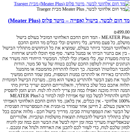
מד חום לבשר, בישול ואפייה – מיטר פלוס (Meater Plus)
₪
499.00
MEATER Plus - המד חום החכם האלחוטי המוביל בעולם
בישול
מושלם, כל פעם מחדש, בלי ניחושים ובלי כבלים
מד החום החכם
האלחוטי הנמכר ביותר בעולם, שמוציא את כל הניחושים מתהליך הבישול
- בין אם בתנור הביתי או במנגל בחצר. סוף סוף תוכלו להגיש ארוחות
ברמת מסעדת שף, בלי מאמץ ובלי לכלוך.
המכשיר הייחודי הזה משדר את
הנתונים ישירות לטלפון החכם שלכם בטווח של עד 50 מטר, הודות
למגבר הבלוטות' המובנה. כך תוכלו להתרחק מהמטבח או מהמנגל
ולהתרכז באירוח או להתרכז במנות הנוספות, בזמן שמד החום ממשיך
לנטר את מצב הבשר ולהתריע כאשר הוא מוכן..
מערכת הבישול המונחית
תלווה אתכם בכל שלב בתהליך, והאלגוריתם החכם יעריך בדיוק מתי
המנה תהיה מוכנה ואפילו כמה זמן צריך לתת לה לנוח. הגיע הזמן להפסיק
לנחש ולהתחיל לבשל כמו שף אמיתי!
למה לבחור ב-MEATER Plus?
100% אלחוטי - אין כבלים, אין בלאגן. מד החום החכם האלחוטי האמיתי
הראשון בעולם.
2 חיישן אחד שמודד בו-זמנית את הטמפרטורה הפנימית
של הבשר ואת הטמפרטורה סביבו.
מדריך בישול חכם - מלווה אתכם בכל
שלב בתהליך הבישול להבטחת תוצאות מושלמות ועקביות.
אלגוריתם
שבאפליקציה מעריך כמה זמן ייקח לבשל את הבשר ווגם כמה זמן להניח
למזון שלכם לנוח, כדי לעזור לכם לתכנן את הארוחה ולנהל את זמנכם.
-