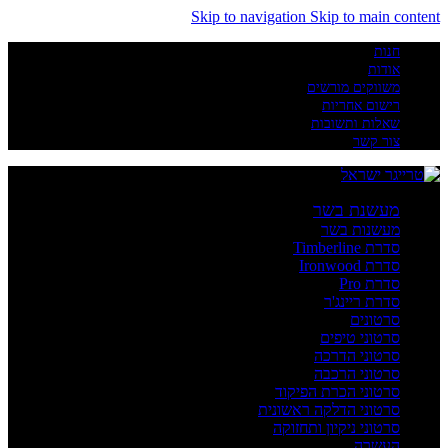
Skip to navigation
Skip to main content
חנות
אודות
משווקים מורשים
רישום אחריות
שאלות ותשובות
צור קשר
מעשנת בשר
מעשנות בשר
סדרת Timberline
סדרת Ironwood
סדרת Pro
סדרת ריינג'ר
סרטונים
סרטוני טיפים
סרטוני הדרכה
סרטוני הרכבה
סרטוני הכרת הפיקוד
סרטוני הדלקה ראשונית
סרטוני ניקיון ותחזוקה
העשרה