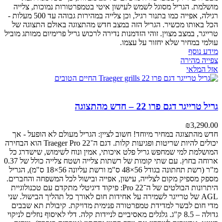
מושלמת. הגריל מסוגל לשמש לעישון איטי בטמפרטורות נמוכות, צלייה
רגילה, אפייה כמו בתנור רגיל, וכן צלייה במהירות גבוהה עד 500 מעלות -
הכל באותו מכשיר. הגריל הזה במצב חדש מהתצוגה באולם התצוגה של
טרייגר, במצב מצוין. זוהי הזדמנות נדירה לרכוש גריל פרימיום ממותג מוביל
עולמי במחיר שלא יחזור על עצמו.
מידע נוסף
צפייה מהירה
אזל המלאי
גריל טרייגר דגם פרו 22 – חדש מהתצוגה
₪
3,290.00
חדש מהתצוגה במחיר מיוחד! חשוב לציין: הגריל מעולם לא הופעל - אך
יכולים להיות שריטות ופגיעות קלות.
דגם ה־Traeger Pro 22 הוא הבחירה
המושלמת למי שמחפש גריל פלט איכותי, אמין ונוח לשימוש, שישדרג כל
ארוחה בחוץ.
עם שתי קומות של רשתות צלייה ושטח צלייה כולל של 0.37
מ"ר (רשת תחתונה בגודל 56×48 ס"מ ורשת עליונה 56×18 ס"מ), הגריל
מספק מספיק מקום לצלייה, עישון, אפייה ובישול לכל המשפחה והחברים.
היתרונות הבולטים של ה־Pro 22:
פיקוד דיגיטלי מתקדם עם טכנולוגיית
AGL של טרייגר לשמירה על אחידות חום לאורך כל תהליך הבישול.
שני
מדי חום לבשר למדידת טמפרטורה פנימית מדויקת.
קיבולת תא שבבים
גדולה – 8.5 ק"ג.
גלגלים מאסיביים לניידות קלה.
דלי לאיסוף נוזלים לניקוי