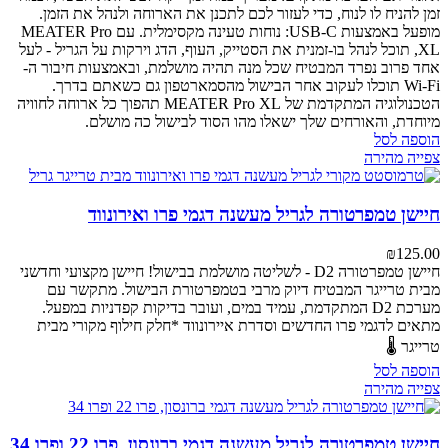
זמן להניח לו לנוח, כדי לעזור לכם לתכנן את הארוחה ולנהל את הזמן.
מופעל באמצעות USB-C: נוחות טעינה מקסימלית.
עם MEATER Pro
XL, תוכל לנהל בו-זמנית את הסטייק, העוף, הדג וירקות על הגריל - לעל
אחד פרוב נפרד המבטיח שכל מנה תהיה מושלמת, ובאמצעות חיבור ה-
Wi-Fi תוכלו לעקוב אחר הבישול מהסמארטפון גם כשאתם בדרך.
הטכנולוגיה המתקדמת של MEATER Pro XL תהפוך כל ארוחה לחוויה
מיוחדת, והאורחים שלך ישאלו מהו הסוד לבישול כה מושלם.
הוספה לסל
צפייה מהירה
חיישן טמפרטורה לגריל מעשנה דגמי פרו ואירונווד
₪
125.00
חיישן טמפרטורה D2 - לשליטה מושלמת בבישול!
חיישן מקצועי וחדשני
מבית טרייגר המבטיח דיוק מרבי בטמפרטורת הבישול. מתקשר עם
מערכת D2 המתקדמת, עמיד במים, ועובר בדיקות קפדניות במפעל.
מתאים לדגמי פרו החדשים וסדרת איירונווד
*חלק חילוף מקורי מבית
טרייגר 🌡️
הוספה לסל
צפייה מהירה
חיישן טמפרטורה לגריל מעשנה דגמי ברונסון, פרו 22 ופרו 34