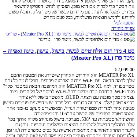
עקבו אחר הבישול מהטלפון או הטאבלט דרך בלוטות'.
הפסיקו לחתוך
את הבשר כדי לבדוק אם הוא מוכן. הפסיקו לנחש. הפסיקו להישאר
צמודים למנגל או לתנור. עם מד חום לבשר של מטר פלוס, תוכלו פשוט
להירגע ולהגיש תוצאות מושלמות, בכל פעם מחדש.
הוספה לסל
צפייה מהירה
סט 4 מדי חום אלחוטיים לבשר, בישול, עישון, טיגון ואפייה –
מיטר פרו (Meater Pro XL)
₪
2,099.00
MEATER Pro XL הוא החידוש האחרון שישדרג את המטבח החכם
שלך לרמה הבאה. עם Wi-Fi מובנה וארבעה פרובים, תכלו לנטר כל נתח
בשר בנפרד.
למה MEATER Pro XL הוא המהפכה הבאה במטבח שלך?
מצב Wi-Fi: הרחבת טווח מבלוטות' ל-Wi-Fi לכיסוי של כל הבית.
מצב
עצמאי: מסך מובנה עם תצוגת OLED, מאפשר בישול ללא צורך
בסמארטפון שלך.
ארבעה פרובים: בכל פרוב יש 5 חיישנים פנימיים וחיישן
סביבה אחד למדידת טמפרטורת הגריל, המאפשרים מעקב בו-זמני אחר
הטמפרטורה הפנימית של הבשר עד 105° והטמפרטורה
החיצונית/הסביבתית עד 538°.
מערכת בישול מונחית: מלווה אותך בכל
שלב בתהליך הבישול להבטחת תוצאות מושלמות ועקביות. ניתן גם
להגדיר התראות/הודעות מותאמות אישית על בסיס טמפרטורה ו/או זמן.
אלגוריתם הערכה מתקדם: מעריך כמה זמן ייקח לבש לאת הבשר, וכמה