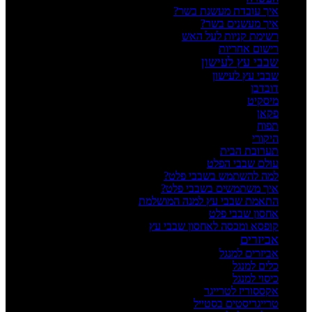
איך עובדת מעשנת בשר?
איך מעשנים בשר?
רשימת קניות לעל האש
רישום אחריות
שבבי עץ לעישון
שבבי עץ לעישון
דובדבן
מיסקיט
פקאן
תפוח
היקורי
תערובת הבית
עולם שבבי הפלט
למה להשתמש בשבבי פלט?
איך משתמשים בשבבי פלט?
התאמת שבבי עץ למנה המושלמת
אחסון שבבי פלט
קופסא ומכסה לאחסון שבבי עץ
אביזרים
אביזרים למנגל
כלים למנגל
כיסוי למנגל
אקססוריז לטרייגר
טרייגריסטים בסטייל