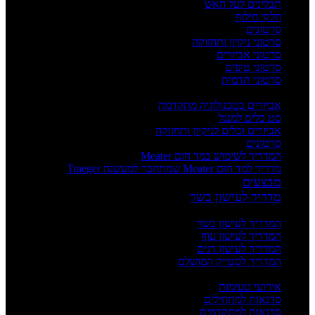
תבלינים לעל האש
חלקי חילוף
סרטונים
סרטוני ניקיון ותחזוקה
סרטוני אביזרים
סרטוני טיפים
סרטוני תדמית
העשרה
אביזרים בטכנולוגיה מתקדמת
סט כלים למנגל
אביזרים וכלים לניקיון ותחזוקה
סרטונים
המדריך לשימוש במד חום Meater
מדריך למד חום Meater שמתחבר למעשנה Traeger
מבצעים
מדריך לעישון בשר
מדריכים
המדריך לעישון בשר
המדריך לעישון עוף
המדריך לעישון דגים
המדריך לסטייק המושלם
אירועים וסדנאות
אירועי טעימות
סדנאות למתחילים
סדנאות למתקדמים