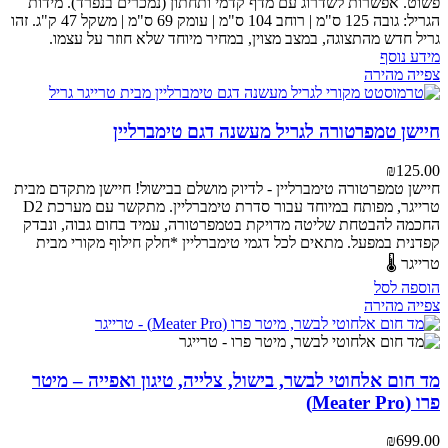
פשוט.
אפשרות לשדרוג עם מדף קדמי ותחתון (נמכרים בנפרד).
מידות
הגריל: גובה 125 ס"מ | רוחב 104 ס"מ | עומק 69 ס"מ | משקל 47 ק"ג.
זהו
גריל חדש מהתצוגה, במצב מצוין, במחיר מיוחד שלא חוזר על עצמו.
מידע נוסף
צפייה מהירה
חיישן טמפרטורה לגריל מעשנה דגם טימברליין
₪
125.00
חיישן טמפרטורה טימברליין - לדיוק מושלם בבישול!
חיישן מתקדם מבית
טרייגר, מפותח במיוחד עבור סדרת טימברליין. מתקשר עם מערכת D2
החכמה להבטחת שליטה מדויקת בטמפרטורה, עמיד בחום גבוה, ונבדק
קפדנית במפעל.
מתאים לכל דגמי טימברליין
*חלק חילוף מקורי מבית
טרייגר 🌡️
הוספה לסל
צפייה מהירה
מד חום אלחוטי לבשר, בישול, צלייה, טיגון ואפייה – מיטר
פרו (Meater Pro)
₪
699.00