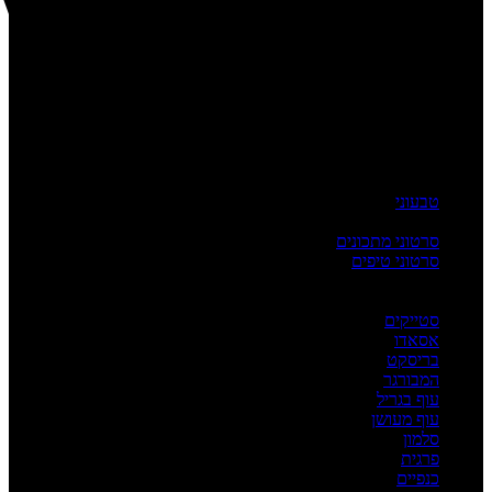
טבעוני
העשרה
סרטוני מתכונים
סרטוני טיפים
מדריכים
לפי מנה
סטייקים
אסאדו
בריסקט
המבורגר
עוף בגריל
עוף מעושן
סלמון
פרגית
כנפיים