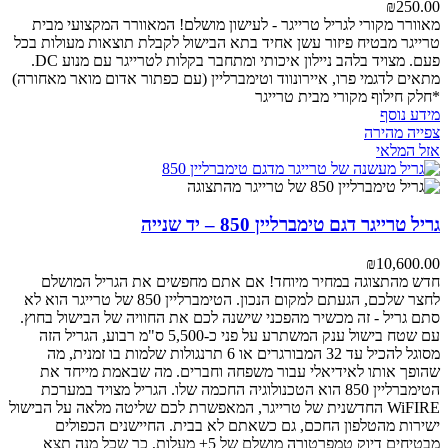
₪
250.00
מאוורר מקורי לגריל טרייגר - לעישון מושלם!
המאוורר המקצועי מבית
טרייגר מבטיח פיזור עשן אחיד בתא הבישול לקבלת תוצאות מעולות בכל
פעם. מצויד בלהב ניילון איכותי ומתחבר בקלות לטרייגר עם מנוע DC.
מתאים לדגמי פרו, איירונווד וטימברליין (עם כפתור אדום מואר מאחורה)
*חלק חילוף מקורי מבית טרייגר
מידע נוסף
צפייה מהירה
אזל המלאי
גריל טרייגר דגם טימברליין 850 – יד שנייה
₪
10,600.00
חדש מהתצוגה במחיר מיוחד! אם אתם מחפשים את הגריל המושלם
לחצר שלכם, הגעתם למקום הנכון. הטימברליין 850 של טרייגר הוא לא
סתם גריל - זה מכשיר מהפכני שישנה לכם את החוויה של הבישול בחוץ.
עם שטח בישול ענק המשתרע על פני כ-5,500 ס"מ רבוע, הגריל הזה
מסוגל להכיל עד 32 המבורגרים או 6 תרנגולות שלמות בו זמנית, מה
שהופך אותו לאידיאלי עבור משפחה וחברים. מה שבאמת מייחד את
הטימברליין 850 הוא הטכנולוגיה החכמה שלו. הגריל מצויד במערכת
WiFIRE החדשנית של טרייגר, המאפשרת לכם שליטה מלאה על הבישול
ישירות מהטלפון החכם, גם כשאתם לא בבית. החיישנים הכפולים
מבטיחים דיוק טמפרטורה מושלם של ±5 מעלות, כך שכל מנה תצא