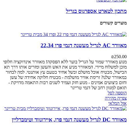
מתכון לטארט אספרגוס בגריל
מוצרים קשורים
מאוורר AC לגריל מעשנה דגמי פרו 22,34
₪
250.00
מנוע מאוורר
שמור על הגריל בוער ללא הפסקה! מאוורר אינדוקציה חלופי
מוכן למשלוח מיידי. המאוורר מניע את האש והעשן ומזרים אותו דרך תא
הבישול, מבטיח אוכל מושלם ובשל אחיד בטעם עץ אותנטי.
למה לבחור
במאוורר שלנו?
זרימת אוויר מושלמת - מבטיח חלוקה אחידה של עשן
וחום
ביצועים אמינים - מנוע חזק ועמיד לשנים רבות
התאמה מדויקת -
תואם למגוון רחב של דגמי טרייגר
הוספה לסל
צפייה מהירה
אזל המלאי
מאוורר DC לגריל מעשנה דגמי פרו, איירונווד וטימברליין