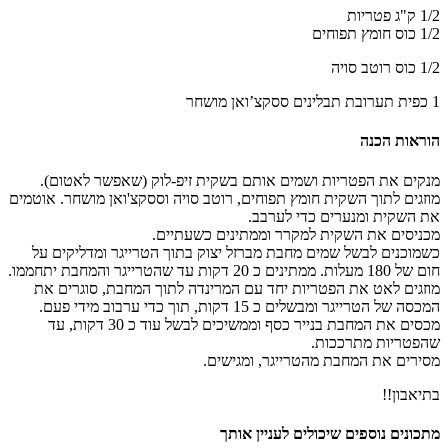
1/2 ק"ג פטריות
1/2 כוס חומץ תפוחים
1/2 כוס רוטב סויה
1 כפית תערובת תבלינים ססקצ’ואן מושחר
הוראות הכנה
מנקים את הפטריות ושמים אותם בשקית זיפ-לוק (שאפשר לאטום).
מוזגים לתוך השקית חומץ תפוחים, רוטב סויה וססקצ'ואן מושחר. אוטמים
את השקית ומנערים כדי לערבב.
מכניסים את השקית למקרר וממתינים כשעתיים.
כשמוכנים לבשל שמים מחבת מברזל יצוק בתוך הטרייגר ומדליקים על
חום של 180 מעלות. ממתינים כ 20 דקות עד שהטרייגר והמחבת יתחממו.
מוזגים לאט את הפטריות יחד עם המרינדה לתוך המחבת, סוגרים את
המכסה של הטרייגר ומבשלים כ 15 דקות, תוך כדי ערבוב מידי פעם.
מכסים את המחבת בנייר כסף וממשיכים לבשל עוד כ 30 דקות, עד
שהפטריות מתרככות.
מסירים את המחבת מהטרייגר, ומגישים.
בתיאבון!!
מתכונים נוספים שיכולים לעניין אותך