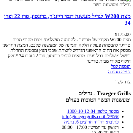
מצת W200 לגריל מעשנה דגמי ריינג'ר, ברונסון, פרו 22 ופרו
34
₪
175.00
מצת W200 מקורי של טרייגר - להתנעה מושלמת!
מצת מקורי מבית
טרייגר להבטחת פעולה חלקה ואמינה של המעשנה שלכם. המצת החדשני
מספק את החום הראשוני הנדרש להצתת שבבי העץ ומבטיח התחלת
בישול מושלמת בכל פעם.
מתאים לדגמי ברונסון, פרו 22 ופרו 34
*חלק
חילוף מקורי מבית טרייגר
הוספה לסל
צפייה מהירה
צרו קשר
Traeger Grills - גרילים
ומעשנות הבשר הטובות בעולם
מספר טלפון: 1800-10-12-84
אימייל: info@traegergrills.co.il
כתובת: רח' יד חרוצים 6, נתניה
ראשון עד חמישי: 17:00 - 08:00
שישי עד 13:30