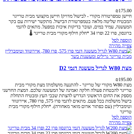
₪
175.00
חיישן טמפרטורה מקורי - לבישול מדויק!
חיישן מקצועי מבית טרייגר
המבטיח שליטה מלאה בטמפרטורת הבישול. מתקשר ישירות עם בקר
המעשנה, עמיד במים, ועובר בדיקות איכות במפעל.
מתאים לדגמי
ברונסון, פרו 22 ופרו 34
*חלק חילוף מקורי מבית טרייגר 🌡️
הוספה לסל
צפייה מהירה
מצת W80 לגריל מעשנה דגמי D2
₪
195.00
מצת W80 מקורי של טרייגר - להתנעה מושלמת!
מצת מקורי מבית
טרייגר להבטחת פעולה חלקה ואמינה של המעשנה שלכם. המצת החדשני
מספק את החום הראשוני הנדרש להצתת שבבי העץ ומבטיח התחלת
בישול מושלמת בכל פעם.
מתאים לדגמי פרו 575, פרו 780, איירונווד
וטימברליין (עם כפתור אדום מואר מאחורה).
*חלק חילוף מקורי מבית
טרייגר
הוספה לסל
צפייה מהירה