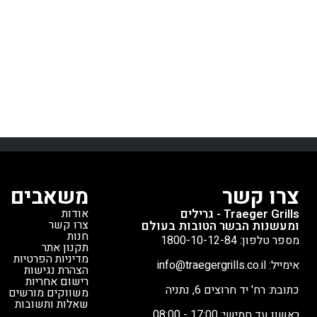
משפחה וחבר
החדשנית של
שליטה מל
מהטלפון הח
החיישנים 
שכל מנה תצ
לשמש לעישון 
צלייה רגילה,
צרו קשר
משאבים
Traeger Grills - גרילים
אודות
הכל באותו מכ
צרו קשר
ומעשנות הבשר הטובות בעולם
מהתצוגה בא
חנות
מספר טלפון: 1800-10-12-84
תקנון אתר
במצב מצוין. 
מדיניות הפרטיות
אימייל: info@traegergrills.co.il
גריל פרימיום
הצהרת נגישות
רישום אחריות
שלא
כתובת: רח' יד חרוצים 6, נתניה
משווקים מורשים
שאלות ותשובות
ראשון עד חמישי: 17:00 - 08:00