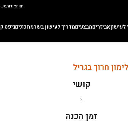
חנות
אודות
משוו
 לעישון
אביזרים
מבצעים
מדריך לעישון בשר
מתכונים
גיפט ק
ימון חרוך בגריל
קושי
2
זמן הכנה