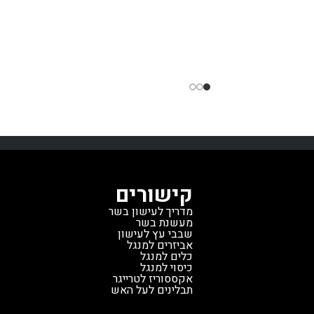
ים. מה שבאמת מייחד את
לצלייה, עישון, אפייה ובישול לכ
הטימברליין 850 הוא הטכנולוגיה החכמה
המשפחה והחברים.
היתרונות הבול
שלו. הגריל מצויד במערכת WiFIRE
של ה־Pro 22:
פיקוד דיגיטלי מתקד
 טרייגר, המאפשרת לכם
טכנולוגיית AGL של טרייגר לשמ
אה על הבישול ישירות
אחידות חום לאורך כל תהליך הבישול
כם, גם כשאתם לא בבית.
מדי חום לבשר למדידת טמפרטור
הכפולים מבטיחים דיוק
פנימית מדויקת.
קיבולת תא שבבים ג
טמפרטורה מושלם של ±5 מעלות, כך
– 8.5 ק"ג.
גלגלים מאסיביים לניידות
א מושלמת. הגריל מסוגל
דלי לאיסוף נוזלים לניקוי פשוט.
אפש
איטי בטמפרטורות נמוכות,
לשדרוג עם מדף קדמי ותחתון (נמכ
 אפייה כמו בתנור רגיל, וכן
בנפרד).
מידות הגריל:
קישורים
צלייה במהירות גבוהה עד 500 מעלות -
רוחב 104 ס"מ | עומק 69 
מדריך לעישון בשר
שיר. הגריל הזה במצב חדש
47 ק"ג.
זהו גריל חדש מהתצוגה, ב
מעשנת בשר
ולם התצוגה של טרייגר,
מצוין, במחיר מיוחד שלא חוזר על ע
שבבי עץ לעישון
אביזרים למנגל
זוהי הזדמנות נדירה לרכוש
כלים למנגל
 ממותג מוביל עולמי במחיר
כיסוי למנגל
אקססוריז לטרייגר
 יחזור על עצמו.
תבלינים לעל האש