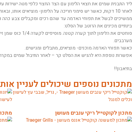
ליד התבנית שמים את חצאי הלימון עם הצד החצוי כלפי מטה ישירות על
לאחר 10 דקות, כאשר יש סימני חריכה על הלימון- מוציאים אותו, ובאותה ההזדמנות מערבבים את תפוחי האדמה.
ממשיכים לבשל את תפוחי האדמה עד שהם רכים ומקבלים צבע כהה וי
בינתיים מכינים את הרוטב של הסלט:
סוחטים את הלימון לתוך קערה קטנה. מוסיפים לקערה 1/4 כוס שמן זית, אורגנו, שמיר, שום גבישי ויוגורט.
מערבבים.
כאשר תפוחי האדמה מוכנים- מוציאים, מתבלים ומגישים.
אפשרות נוספת היא להגיש את הסלט קר – לאחר התיבול שמים במקרר ל
בתיאבון!!
מתכונים נוספים שיכולים לעניין אות
מתכון לקוקטייל ריקי ענבים מעושן
מתכון 