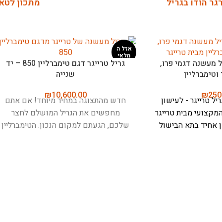
גר הודו בגריל
מתכון לטא
אזל ה
מלאי
גריל טרייגר דגם טימברליין 850 – יד
גריל טרייגר דגם פרו 22 – 
שנייה
מהתצוגה
₪
3,290.00
₪
10,600.00
ה במחיר מיוחד! אם אתם
חדש מהתצוגה במחיר מיוחד! חשוב לצ
ת הגריל המושלם לחצר
הגריל מעולם לא הופעל - אך יכול
למקום הנכון. הטימברליין
להיות שריטות ופגיעות קלות.
דג
רייגר הוא לא סתם גריל - זה
ה־Traeger Pro 22 הוא הבחירה
י שישנה לכם את החוויה
המושלמת למי שמחפש גריל פלט איכ
חוץ. עם שטח בישול ענק
אמין ונוח לשימוש, שישדרג כל אר
המשתרע על פני כ-5,500 ס"מ רבוע,
בחוץ.
עם שתי קומות של רשתות צל
הגריל הזה מסוגל להכיל עד 32
ושטח צלייה כולל של .37
המבורגרים או 6 תרנגולות שלמות בו
תחתונה בגודל 56×48 ס"מ ורש
הופך אותו לאידיאלי עבור
56×18 ס"מ), הגריל מספק מספיק