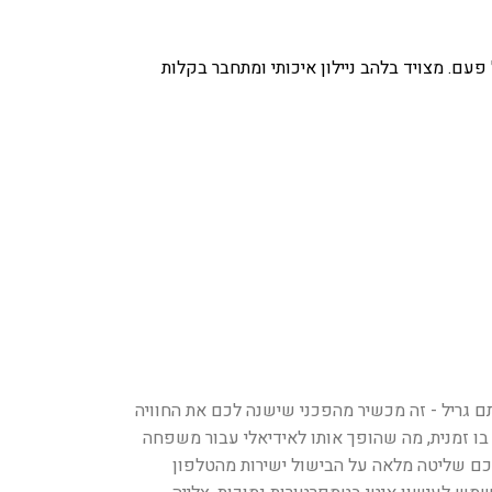
עם. מצויד בלהב ניילון איכותי ומתחבר בקלות
מושלם לחצר שלכם, הגעתם למקום הנכון. הטימברליין 850 של טרייגר הוא לא סתם גריל - זה מכשיר מהפכני שישנה לכם את החוויה
פני כ-5,500 ס"מ רבוע, הגריל הזה מסוגל להכיל עד 32 המבורגרים או 6 תרנגולות שלמות בו זמנית, מה שהופך אותו לאידיאלי עבור משפחה
ריל מצויד במערכת WiFIRE החדשנית של טרייגר, המאפשרת לכם שליטה מלאה על הבישול ישירות מהטלפון