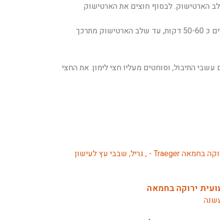
ללב הארטישוק. לבסוף חוצים את הארטישוק
שמים את חצי הארטישוק בקערה עם שמן ומלח, ומערבבים. שמים את הארטישוק ישירות על רשת הטרייגר, כאשר הצד הפרוס כלפי מטה, וצולים כ 50-60 דקות, עד שלב הארטישוק מתרכך
י התיבול, וסוחטים מעליו חצי לימון. את החצי
ועית ירוקה בחמאה