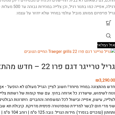
רגילה, אפייה
גריל פרימיום ממותג מוביל עולמי במחיר שלא יחזור על עצמו.
אזל המלאי
גריל טרייגר דגם פרו 22 – חדש מהתצוגה
₪
3,290.00
חדש מהתצוגה במחיר מיוחד! חשוב לציין: הגריל מעולם לא הופעל - אך י
ונוח לשימוש, שישדרג כל ארוחה בחוץ.
לצלייה, עישון, אפייה ובישול לכל המשפחה והחברים.
היתרונות הבולטים של 
שני מדי חום לבשר למדידת טמפרטורה פנימית מדויקת.
קיבולת תא שבבים ג
ותחתון (נמכרים בנפרד).
מידות הגריל: גובה 125 ס"מ | רוחב 104 ס"מ | עומק 69 ס"מ | משקל 47 ק"ג.