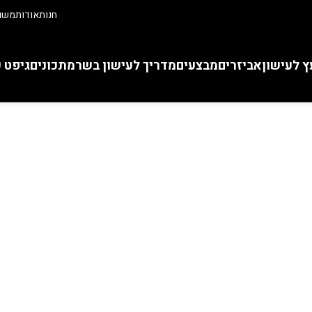
חנות
אודות
משוו
ץ לעישון
אביזרים
מבצעים
מדריך לעישון בשר
מתכונים
גיפט 