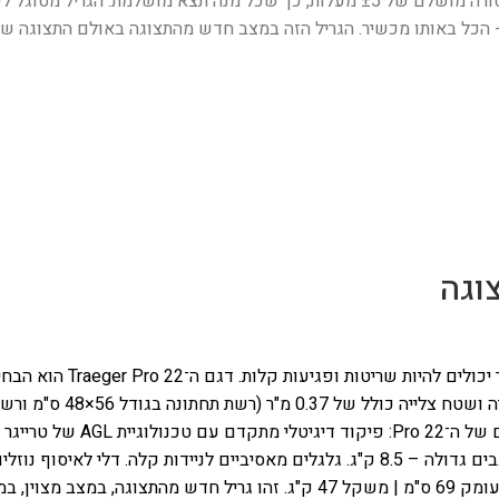
החכם, גם כשאתם לא בבית. החיישנים הכפולים מבטיחים דיוק טמפרטורה מושלם של ±5 מעלות, כך
 כמו בתנור רגיל, וכן צלייה במהירות גבוהה עד 500 מעלות - הכל באותו מכשיר. הגריל הזה במצב חדש מהת
כולים להיות שריטות ופגיעות קלות.
דגם ה־Pro 22
ה־Pro 22:
פיקוד דיגיטלי מתקדם עם טכנולוגיית AGL של טרייגר לשמירה על אחידות חום לאורך כל תהליך הבישול.
דולה – 8.5 ק"ג.
גלגלים מאסיביים לניידות קלה.
דלי לאיסוף נוזלי
זהו גריל חדש מהתצוגה, במצב מצוין, במ