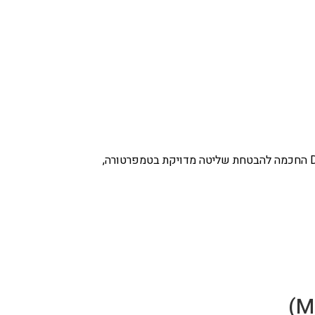
חיישן מתקדם מבית טרייגר, מפותח במיוחד עבור סדרת טימברליין. מתקשר עם מערכת D2 החכמה להבטחת שליטה מדויקת בטמפרטורה,