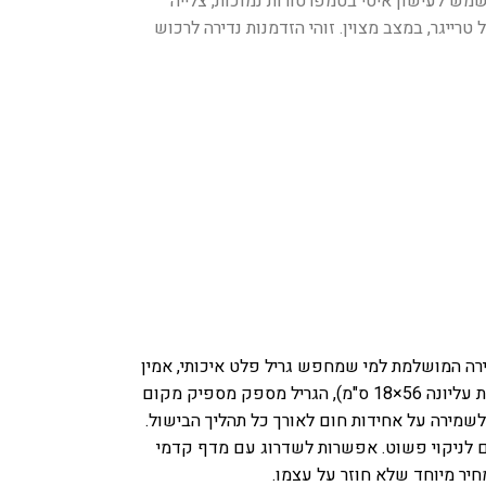
 שכל מנה תצא מושלמת. הגריל מסוגל לשמש לעישון איטי בטמפרטורות נמוכות, צלייה
צוגה באולם התצוגה של טרייגר, במצב מצוין. זוהי הזדמנות נדירה לרכוש
Traeger  הוא הבחירה המושלמת למי שמחפש גריל פלט איכותי, אמין
עם שתי קומות של רשתות צלייה ושטח צלייה כולל של 0.37 מ"ר (רשת תחתונה בגודל 56×48 ס"מ ורשת עליונה 56×18 ס"מ), הגריל מספק מספיק מקום
ם לניקוי פשוט.
אפשרות לשדרוג עם מדף קדמי
חיר מיוחד שלא חוזר על עצמו.