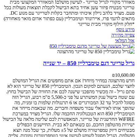
מאוורר מקורי לגריל טרייגר - לעישון מושלם!
המאוורר המקצועי מבית
טרייגר מבטיח פיזור עשן אחיד בתא הבישול לקבלת תוצאות מעולות בכל
פעם. מצויד בלהב ניילון איכותי ומתחבר בקלות לטרייגר עם מנוע DC.
מתאים לדגמי פרו, איירונווד וטימברליין (עם כפתור אדום מואר מאחורה)
*חלק חילוף מקורי מבית טרייגר
מידע נוסף
צפייה מהירה
אזל המלאי
גריל טרייגר דגם טימברליין 850 – יד שנייה
₪
10,600.00
חדש מהתצוגה במחיר מיוחד! אם אתם מחפשים את הגריל המושלם
לחצר שלכם, הגעתם למקום הנכון. הטימברליין 850 של טרייגר הוא לא
סתם גריל - זה מכשיר מהפכני שישנה לכם את החוויה של הבישול בחוץ.
עם שטח בישול ענק המשתרע על פני כ-5,500 ס"מ רבוע, הגריל הזה
מסוגל להכיל עד 32 המבורגרים או 6 תרנגולות שלמות בו זמנית, מה
שהופך אותו לאידיאלי עבור משפחה וחברים. מה שבאמת מייחד את
הטימברליין 850 הוא הטכנולוגיה החכמה שלו. הגריל מצויד במערכת
WiFIRE החדשנית של טרייגר, המאפשרת לכם שליטה מלאה על הבישול
ישירות מהטלפון החכם, גם כשאתם לא בבית. החיישנים הכפולים
מבטיחים דיוק טמפרטורה מושלם של ±5 מעלות, כך שכל מנה תצא
מושלמת. הגריל מסוגל לשמש לעישון איטי בטמפרטורות נמוכות, צלייה