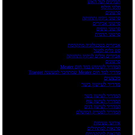
תבלינים לעל האש
חלקי חילוף
סרטונים
סרטוני ניקיון ותחזוקה
סרטוני אביזרים
סרטוני טיפים
סרטוני תדמית
העשרה
אביזרים בטכנולוגיה מתקדמת
סט כלים למנגל
אביזרים וכלים לניקיון ותחזוקה
סרטונים
המדריך לשימוש במד חום Meater
מדריך למד חום Meater שמתחבר למעשנה Traeger
מבצעים
מדריך לעישון בשר
מדריכים
המדריך לעישון בשר
המדריך לעישון עוף
המדריך לעישון דגים
המדריך לסטייק המושלם
אירועים וסדנאות
אירועי טעימות
סדנאות למתחילים
סדנאות למתקדמים