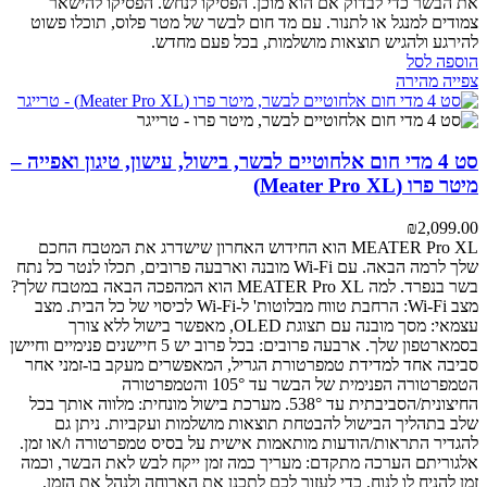
את הבשר כדי לבדוק אם הוא מוכן. הפסיקו לנחש. הפסיקו להישאר
צמודים למנגל או לתנור. עם מד חום לבשר של מטר פלוס, תוכלו פשוט
להירגע ולהגיש תוצאות מושלמות, בכל פעם מחדש.
הוספה לסל
צפייה מהירה
סט 4 מדי חום אלחוטיים לבשר, בישול, עישון, טיגון ואפייה –
מיטר פרו (Meater Pro XL)
₪
2,099.00
MEATER Pro XL הוא החידוש האחרון שישדרג את המטבח החכם
שלך לרמה הבאה. עם Wi-Fi מובנה וארבעה פרובים, תכלו לנטר כל נתח
בשר בנפרד.
למה MEATER Pro XL הוא המהפכה הבאה במטבח שלך?
מצב Wi-Fi: הרחבת טווח מבלוטות' ל-Wi-Fi לכיסוי של כל הבית.
מצב
עצמאי: מסך מובנה עם תצוגת OLED, מאפשר בישול ללא צורך
בסמארטפון שלך.
ארבעה פרובים: בכל פרוב יש 5 חיישנים פנימיים וחיישן
סביבה אחד למדידת טמפרטורת הגריל, המאפשרים מעקב בו-זמני אחר
הטמפרטורה הפנימית של הבשר עד 105° והטמפרטורה
החיצונית/הסביבתית עד 538°.
מערכת בישול מונחית: מלווה אותך בכל
שלב בתהליך הבישול להבטחת תוצאות מושלמות ועקביות. ניתן גם
להגדיר התראות/הודעות מותאמות אישית על בסיס טמפרטורה ו/או זמן.
אלגוריתם הערכה מתקדם: מעריך כמה זמן ייקח לבש לאת הבשר, וכמה
זמן להניח לו לנוח, כדי לעזור לכם לתכנן את הארוחה ולנהל את הזמן.