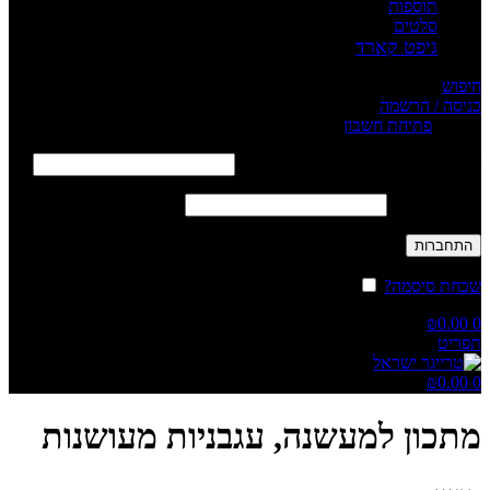
תוספות
סלטים
גיפט קארד
חיפוש
כניסה / הרשמה
Sign in
פתיחת חשבון
שם משתמש או כתובת אימייל
*
חובה
סיסמה
*
חובה
התחברות
שכחת סיסמה?
זכור אותי
₪
0.00
0
תפריט
₪
0.00
0
מתכון למעשנה, עגבניות מעושנות