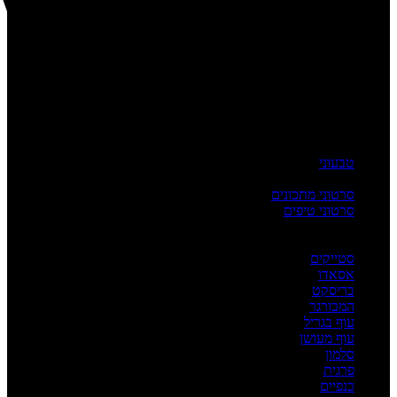
טבעוני
העשרה
סרטוני מתכונים
סרטוני טיפים
מדריכים
לפי מנה
סטייקים
אסאדו
בריסקט
המבורגר
עוף בגריל
עוף מעושן
סלמון
פרגית
כנפיים