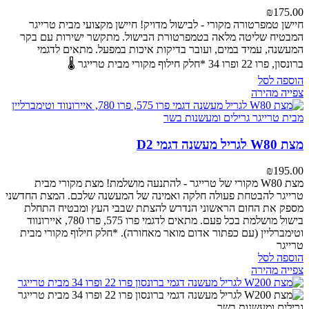
₪
175.00
חיישן טמפרטורה מקורי - לבישול מדויק!
חיישן מקצועי מבית טרייגר
המבטיח שליטה מלאה בטמפרטורת הבישול. מתקשר ישירות עם בקר
המעשנה, עמיד במים, ועובר בדיקות איכות במפעל.
מתאים לדגמי
ברונסון, פרו 22 ופרו 34
*חלק חילוף מקורי מבית טרייגר 🌡️
הוספה לסל
צפייה מהירה
מצת W80 לגריל מעשנה דגמי D2
₪
195.00
מצת W80 מקורי של טרייגר - להתנעה מושלמת!
מצת מקורי מבית
טרייגר להבטחת פעולה חלקה ואמינה של המעשנה שלכם. המצת החדשני
מספק את החום הראשוני הנדרש להצתת שבבי העץ ומבטיח התחלת
בישול מושלמת בכל פעם.
מתאים לדגמי פרו 575, פרו 780, איירונווד
וטימברליין (עם כפתור אדום מואר מאחורה).
*חלק חילוף מקורי מבית
טרייגר
הוספה לסל
צפייה מהירה