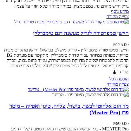
הגריל: גובה 125 ס"מ | רוחב 104 ס"מ | עומק 69 ס"מ | משקל 47 ק"ג.
זהו
גריל חדש מהתצוגה, במצב מצוין, במחיר מיוחד שלא חוזר על עצמו.
מידע נוסף
צפייה מהירה
חיישן טמפרטורה לגריל מעשנה דגם טימברליין
₪
125.00
חיישן טמפרטורה טימברליין - לדיוק מושלם בבישול!
חיישן מתקדם מבית
טרייגר, מפותח במיוחד עבור סדרת טימברליין. מתקשר עם מערכת D2
החכמה להבטחת שליטה מדויקת בטמפרטורה, עמיד בחום גבוה, ונבדק
קפדנית במפעל.
מתאים לכל דגמי טימברליין
*חלק חילוף מקורי מבית
טרייגר 🌡️
הוספה לסל
צפייה מהירה
מד חום אלחוטי לבשר, בישול, צלייה, טיגון ואפייה – מיטר
פרו (Meater Pro)
₪
699.00
MEATER Pro - כלי הבישול החכם שישדרג את המטבח שלך
להגיע