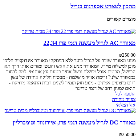
מתכון לטארט אספרגוס בגריל
מוצרים קשורים
מאוורר AC לגריל מעשנה דגמי פרו 22,34
₪
250.00
מנוע מאוורר
שמור על הגריל בוער ללא הפסקה! מאוורר אינדוקציה חלופי
מוכן למשלוח מיידי. המאוורר מניע את האש והעשן ומזרים אותו דרך תא
הבישול, מבטיח אוכל מושלם ובשל אחיד בטעם עץ אותנטי.
למה לבחור
במאוורר שלנו?
זרימת אוויר מושלמת - מבטיח חלוקה אחידה של עשן
וחום
ביצועים אמינים - מנוע חזק ועמיד לשנים רבות
התאמה מדויקת -
תואם למגוון רחב של דגמי טרייגר
הוספה לסל
צפייה מהירה
אזל המלאי
מאוורר DC לגריל מעשנה דגמי פרו, איירונווד וטימברליין
₪
250.00