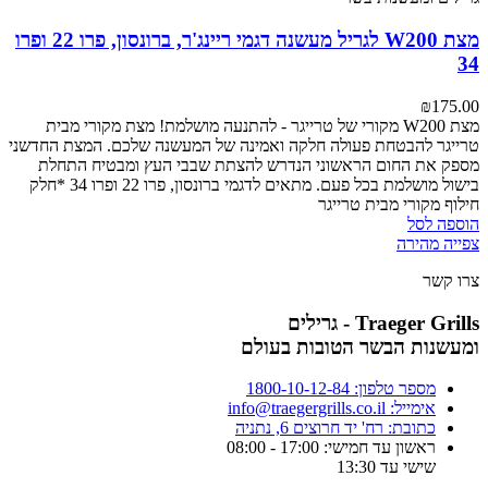
מצת W200 לגריל מעשנה דגמי ריינג'ר, ברונסון, פרו 22 ופרו
34
₪
175.00
מצת W200 מקורי של טרייגר - להתנעה מושלמת!
מצת מקורי מבית
טרייגר להבטחת פעולה חלקה ואמינה של המעשנה שלכם. המצת החדשני
מספק את החום הראשוני הנדרש להצתת שבבי העץ ומבטיח התחלת
בישול מושלמת בכל פעם.
מתאים לדגמי ברונסון, פרו 22 ופרו 34
*חלק
חילוף מקורי מבית טרייגר
הוספה לסל
צפייה מהירה
צרו קשר
Traeger Grills - גרילים
ומעשנות הבשר הטובות בעולם
מספר טלפון: 1800-10-12-84
אימייל: info@traegergrills.co.il
כתובת: רח' יד חרוצים 6, נתניה
ראשון עד חמישי: 17:00 - 08:00
שישי עד 13:30