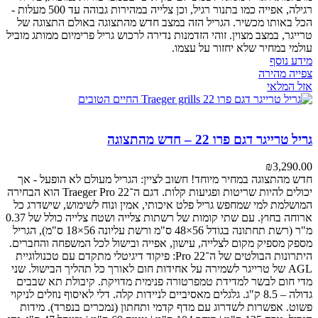
רגילה, אפייה כמו בתנור רגיל, וכן צלייה במהירות גבוהה עד 500 מעלות -
הכל באותו מכשיר. הגריל הזה במצב חדש מהתצוגה באולם התצוגה של
טרייגר, במצב מצוין. זוהי הזדמנות נדירה לרכוש גריל פרימיום ממותג מוביל
עולמי במחיר שלא יחזור על עצמו.
מידע נוסף
צפייה מהירה
אזל המלאי
גריל טרייגר דגם פרו 22 – חדש מהתצוגה
₪
3,290.00
חדש מהתצוגה במחיר מיוחד! חשוב לציין: הגריל מעולם לא הופעל - אך
יכולים להיות שריטות ופגיעות קלות.
דגם ה־Traeger Pro 22 הוא הבחירה
המושלמת למי שמחפש גריל פלט איכותי, אמין ונוח לשימוש, שישדרג כל
ארוחה בחוץ.
עם שתי קומות של רשתות צלייה ושטח צלייה כולל של 0.37
מ"ר (רשת תחתונה בגודל 56×48 ס"מ ורשת עליונה 56×18 ס"מ), הגריל
מספק מספיק מקום לצלייה, עישון, אפייה ובישול לכל המשפחה והחברים.
היתרונות הבולטים של ה־Pro 22:
פיקוד דיגיטלי מתקדם עם טכנולוגיית
AGL של טרייגר לשמירה על אחידות חום לאורך כל תהליך הבישול.
שני
מדי חום לבשר למדידת טמפרטורה פנימית מדויקת.
קיבולת תא שבבים
גדולה – 8.5 ק"ג.
גלגלים מאסיביים לניידות קלה.
דלי לאיסוף נוזלים לניקוי
פשוט.
אפשרות לשדרוג עם מדף קדמי ותחתון (נמכרים בנפרד).
מידות