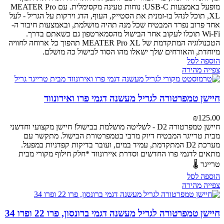
מופעל באמצעות USB-C: נוחות טעינה מקסימלית.
עם MEATER Pro
XL, תוכל לנהל בו-זמנית את הסטייק, העוף, הדג וירקות על הגריל - לעל
אחד פרוב נפרד המבטיח שכל מנה תהיה מושלמת, ובאמצעות חיבור ה-
Wi-Fi תוכלו לעקוב אחר הבישול מהסמארטפון גם כשאתם בדרך.
הטכנולוגיה המתקדמת של MEATER Pro XL תהפוך כל ארוחה לחוויה
מיוחדת, והאורחים שלך ישאלו מהו הסוד לבישול כה מושלם.
הוספה לסל
צפייה מהירה
חיישן טמפרטורה לגריל מעשנה דגמי פרו ואירונווד
₪
125.00
חיישן טמפרטורה D2 - לשליטה מושלמת בבישול!
חיישן מקצועי וחדשני
מבית טרייגר המבטיח דיוק מרבי בטמפרטורת הבישול. מתקשר עם
מערכת D2 המתקדמת, עמיד במים, ועובר בדיקות קפדניות במפעל.
מתאים לדגמי פרו החדשים וסדרת איירונווד
*חלק חילוף מקורי מבית
טרייגר 🌡️
הוספה לסל
צפייה מהירה
חיישן טמפרטורה לגריל מעשנה דגמי ברונסון, פרו 22 ופרו 34