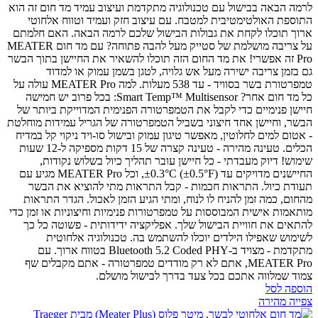
לרמה הבאה בבישול עם טכנולוגיה מתקדמת ועיצוב עמיד
מד חום זה הוא
התוספת האולטימטיבית למטבח. עם עיצוב חזק ועמיד וטווח אלחוטי
ארוך תוכלו לקחת את גבולות הבישול שלכם לרמה הבאה.
האם חלמתם
על צריבה מושלמת של סטייק מעל להבה פתוחה? עם מד חום MEATER
Pro זה אפשרי! את מד החום הזה תוכלו להשאיר את החיישן בתוך הבשר
גם בזמן צריבה ישירה מעל אש גלויה, לטגן בשמן עמוק או למדוד
טמפרטורת בשר בסוויד - עד 538 מעלות.
למה MEATER Pro עולה על
כל מד חום אחר?
Smart Temp™ Multisensor: בכל פרוב יש חמישה
חיישן פנימיים כדי לקבל את הטמפרטורה הפנימית המדוייקת ביותר של
הבשר, וחיישן אחד חיצוני בשביל הטמפרטורה של הגריל
עמידות מוחלטת
- אטום למים לחלוטין, מאפשר טיגון עמוק ובישול סו-ויד
ניקוי קל במדיח
הכלים.
טעינה מהירה - טעינה קצרה של 15 דקות מספיקה ל-12 שעות
שימוש!
דיוק מעבדתי - כל חיישן עובר תהליך כיול בשלוש נקודות,
החיישנים מדויקים עד ±0.3°C (±0.5°F), וכל MEATER Pro מגיע עם
תעודת כיול.
התראות חכמות - קבל התראות מתי להוציא את הבשר
מהחום, כמה זמן להניח לו לנוח, ומתי הגיע הזמן לאכול. הגדר התראות
מותאמות אישית המבוססות על טמפרטורות פנימיות וחיצוניות או זמן כדי
להתאים את חוויית הבישול שלך.
אפליקציה ידידותית - פשוטה כל כך
לשימוש שאפילו הילדים יוכלו להשתמש בה.
טכנולוגיה אלחוטית
מתקדמת - מצויד ב-Bluetooth 5.2 Coded PHY בטווח ארוך.
עם
MEATER Pro, אתם לא רק מודדים טמפרטורה - אתם מקבלים שף
צמוד שמלווה אתכם בכל צעד בדרך לבישול מושלם.
הוספה לסל
צפייה מהירה