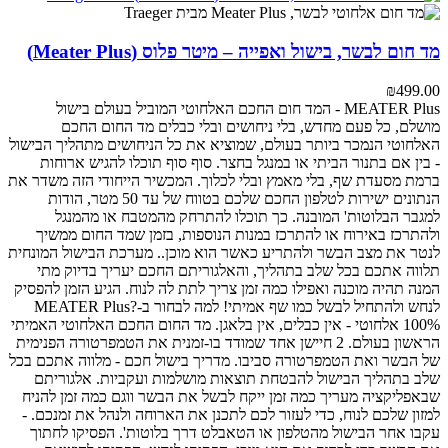
מד חום לבשר, בישול ואפייה – מיטר פלוס (Meater Plus)
₪
499.00
MEATER Plus - המד חום החכם האלחוטי המוביל בעולם
בישול
מושלם, כל פעם מחדש, בלי ניחושים ובלי כבלים
מד החום החכם
האלחוטי הנמכר ביותר בעולם, שמוציא את כל הניחושים מתהליך הבישול
- בין אם בתנור הביתי או במנגל בחצר. סוף סוף תוכלו להגיש ארוחות
ברמת מסעדת שף, בלי מאמץ ובלי לכלוך.
המכשיר הייחודי הזה משדר את
הנתונים ישירות לטלפון החכם שלכם בטווח של עד 50 מטר, הודות
למגבר הבלוטות' המובנה. כך תוכלו להתרחק מהמטבח או מהמנגל
ולהתרכז באירוח או להתרכז במנות הנוספות, בזמן שמד החום ממשיך
לנטר את מצב הבשר ולהתריע כאשר הוא מוכן..
מערכת הבישול המונחית
תלווה אתכם בכל שלב בתהליך, והאלגוריתם החכם יעריך בדיוק מתי
המנה תהיה מוכנה ואפילו כמה זמן צריך לתת לה לנוח. הגיע הזמן להפסיק
לנחש ולהתחיל לבשל כמו שף אמיתי!
למה לבחור ב-MEATER Plus?
100% אלחוטי - אין כבלים, אין בלאגן. מד החום החכם האלחוטי האמיתי
הראשון בעולם.
2 חיישן אחד שמודד בו-זמנית את הטמפרטורה הפנימית
של הבשר ואת הטמפרטורה סביבו.
מדריך בישול חכם - מלווה אתכם בכל
שלב בתהליך הבישול להבטחת תוצאות מושלמות ועקביות.
אלגוריתם
שבאפליקציה מעריך כמה זמן ייקח לבשל את הבשר ווגם כמה זמן להניח
למזון שלכם לנוח, כדי לעזור לכם לתכנן את הארוחה ולנהל את זמנכם.
-
עקבו אחר הבישול מהטלפון או הטאבלט דרך בלוטות'.
הפסיקו לחתוך