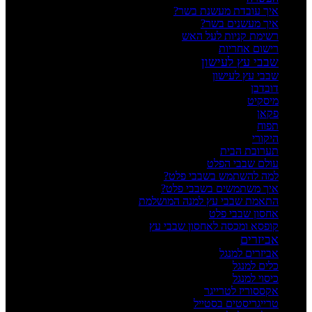
איך עובדת מעשנת בשר?
איך מעשנים בשר?
רשימת קניות לעל האש
רישום אחריות
שבבי עץ לעישון
שבבי עץ לעישון
דובדבן
מיסקיט
פקאן
תפוח
היקורי
תערובת הבית
עולם שבבי הפלט
למה להשתמש בשבבי פלט?
איך משתמשים בשבבי פלט?
התאמת שבבי עץ למנה המושלמת
אחסון שבבי פלט
קופסא ומכסה לאחסון שבבי עץ
אביזרים
אביזרים למנגל
כלים למנגל
כיסוי למנגל
אקססוריז לטרייגר
טרייגריסטים בסטייל