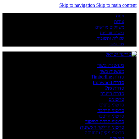
Skip to navigation
Skip to main content
חנות
אודות
משווקים מורשים
רישום אחריות
שאלות ותשובות
צור קשר
מעשנת בשר
מעשנות בשר
סדרת Timberline
סדרת Ironwood
סדרת Pro
סדרת ריינג'ר
סרטונים
סרטוני טיפים
סרטוני הדרכה
סרטוני הרכבה
סרטוני הכרת הפיקוד
סרטוני הדלקה ראשונית
סרטוני ניקיון ותחזוקה
העשרה