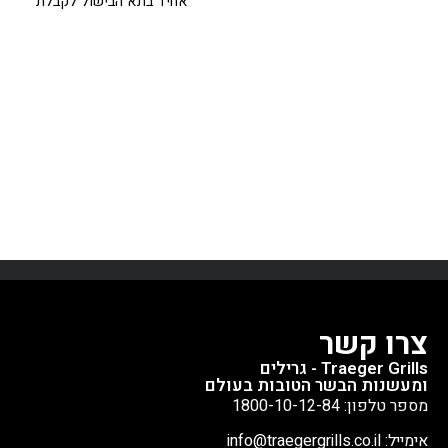
אחיד בתא הבישול לקבלת
מבטיח אוכל מושלם ובשל אחיד
תוצאות מעולות בכל פעם. מצויד
בטעם עץ אותנטי.
למה לבחור
בלהב ניילון איכותי ומתחבר בקלות
במאוורר שלנו?
זרימת אוויר
לטרייגר עם מנוע DC.
מתאים
מושלמת - מבטיח חלוקה אחידה
לדגמי פרו, איירונווד וטימברליין
של עשן וחום
ביצועים אמינים -
(עם כפתור אדום מואר מאחורה)
מנוע חזק ועמיד לשנים רבות
*חלק חילוף מקורי מבית טרייגר
התאמה מדויקת - תואם למגוון
רחב של דגמי טרייגר
צרו קשר
Traeger Grills - גרילים
ומעשנות הבשר הטובות בעולם
מספר טלפון: 1800-10-12-84
אימייל: info@traegergrills.co.il