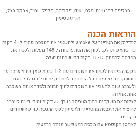
תבלינים לפי טעם: מלח, שום, פפריקה, פלפל שחור, אבקת בצל,
אורגנו, טימין
הוראות הכנה
להדליק את הטרייגר על smoke ולהשאיר את המכסה פתוח ל- 4 דקות
עד שהאש תדלק. לכוון את הטמפרטורה ל 148 מעלות ולסגור את
המכסה. להמתין 10-15 דקות כדי שהחום יעלה.
בקערה בינונית לשים את השקדים עם 1-2 כפות שמן זית ולערבב עד
שהשקדים מצופים מכל הכיוונים. לשים קצת תבלינים לפי טעם
ולערבב שוב. להעביר את השקדים לתוך תבנית ולסדר אותם בשכבה
אחת אחידה.
לצלות את השקדים בתוך הטרייגר בערך 30 דקות ומידי פעם לערבב.
להוציא את התבנית מהטרייגר ולהמתין לפני ההגשה עד שהשקדים
מקררים.
לאחסן בקופסא עם מכסה המאפשר סגירה הרמטית.