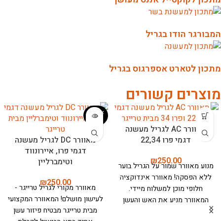
המבורגר הודו בגריל
מתכון לטארט אספרגוס בגריל
מוצרים קשורים
אזל המ
לאי
מאוורר AC לגריל מעשנה
דגמי פרו 22,34
מאוורר DC לגריל מעשנה
דגמי פרו, איירונווד
₪
250.00
וטימברליין
מנוע מאוורר
שמור על הגריל בוער
ללא הפסקה! מאוורר אינדוקציה
₪
250.00
מאוורר מקורי לגריל טרייגר -
חלופי מוכן למשלוח מיידי.
לעישון מושלם!
המאוורר המקצועי
המאוורר מניע את האש והעשן
מבית טרייגר מבטיח פיזור עשן
ומזרים אותו דרך תא הבישול,