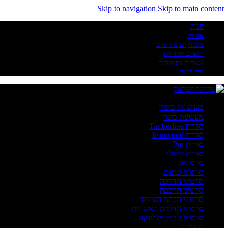
Skip to navigation
Skip to main content
חנות
אודות
משווקים מורשים
רישום אחריות
שאלות ותשובות
צור קשר
מעשנת בשר
מעשנות בשר
סדרת Timberline
סדרת Ironwood
סדרת Pro
סדרת ריינג'ר
סרטונים
סרטוני טיפים
סרטוני הדרכה
סרטוני הרכבה
סרטוני הכרת הפיקוד
סרטוני הדלקה ראשונית
סרטוני ניקיון ותחזוקה
העשרה