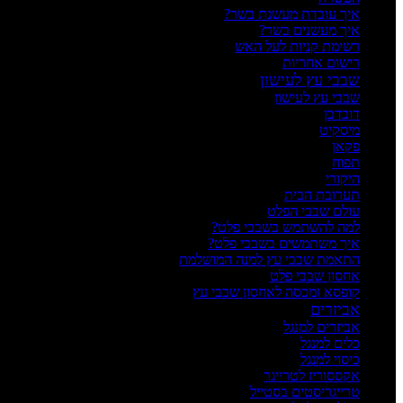
איך עובדת מעשנת בשר?
איך מעשנים בשר?
רשימת קניות לעל האש
רישום אחריות
שבבי עץ לעישון
שבבי עץ לעישון
דובדבן
מיסקיט
פקאן
תפוח
היקורי
תערובת הבית
עולם שבבי הפלט
למה להשתמש בשבבי פלט?
איך משתמשים בשבבי פלט?
התאמת שבבי עץ למנה המושלמת
אחסון שבבי פלט
קופסא ומכסה לאחסון שבבי עץ
אביזרים
אביזרים למנגל
כלים למנגל
כיסוי למנגל
אקססוריז לטרייגר
טרייגריסטים בסטייל