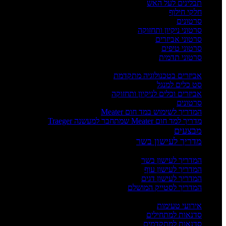
תבלינים לעל האש
חלקי חילוף
סרטונים
סרטוני ניקיון ותחזוקה
סרטוני אביזרים
סרטוני טיפים
סרטוני תדמית
העשרה
אביזרים בטכנולוגיה מתקדמת
סט כלים למנגל
אביזרים וכלים לניקיון ותחזוקה
סרטונים
המדריך לשימוש במד חום Meater
מדריך למד חום Meater שמתחבר למעשנה Traeger
מבצעים
מדריך לעישון בשר
מדריכים
המדריך לעישון בשר
המדריך לעישון עוף
המדריך לעישון דגים
המדריך לסטייק המושלם
אירועים וסדנאות
אירועי טעימות
סדנאות למתחילים
סדנאות למתקדמים