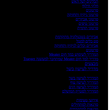
תבלינים לעל האש
חלקי חילוף
סרטונים
סרטוני ניקיון ותחזוקה
סרטוני אביזרים
סרטוני טיפים
סרטוני תדמית
העשרה
אביזרים בטכנולוגיה מתקדמת
סט כלים למנגל
אביזרים וכלים לניקיון ותחזוקה
סרטונים
המדריך לשימוש במד חום Meater
מדריך למד חום Meater שמתחבר למעשנה Traeger
מבצעים
מדריך לעישון בשר
מדריכים
המדריך לעישון בשר
המדריך לעישון עוף
המדריך לעישון דגים
המדריך לסטייק המושלם
אירועים וסדנאות
אירועי טעימות
סדנאות למתחילים
סדנאות למתקדמים