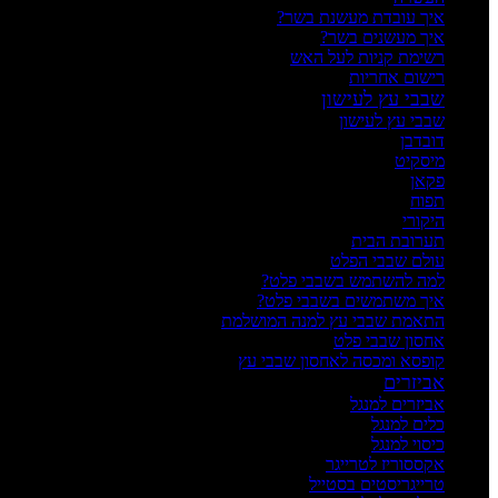
איך עובדת מעשנת בשר?
איך מעשנים בשר?
רשימת קניות לעל האש
רישום אחריות
שבבי עץ לעישון
שבבי עץ לעישון
דובדבן
מיסקיט
פקאן
תפוח
היקורי
תערובת הבית
עולם שבבי הפלט
למה להשתמש בשבבי פלט?
איך משתמשים בשבבי פלט?
התאמת שבבי עץ למנה המושלמת
אחסון שבבי פלט
קופסא ומכסה לאחסון שבבי עץ
אביזרים
אביזרים למנגל
כלים למנגל
כיסוי למנגל
אקססוריז לטרייגר
טרייגריסטים בסטייל