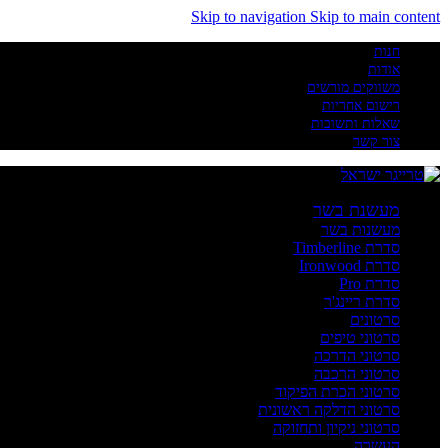
Skip to navigation
Skip to main content
חנות
אודות
משווקים מורשים
רישום אחריות
שאלות ותשובות
צור קשר
מעשנת בשר
מעשנות בשר
סדרת Timberline
סדרת Ironwood
סדרת Pro
סדרת ריינג'ר
סרטונים
סרטוני טיפים
סרטוני הדרכה
סרטוני הרכבה
סרטוני הכרת הפיקוד
סרטוני הדלקה ראשונית
סרטוני ניקיון ותחזוקה
העשרה