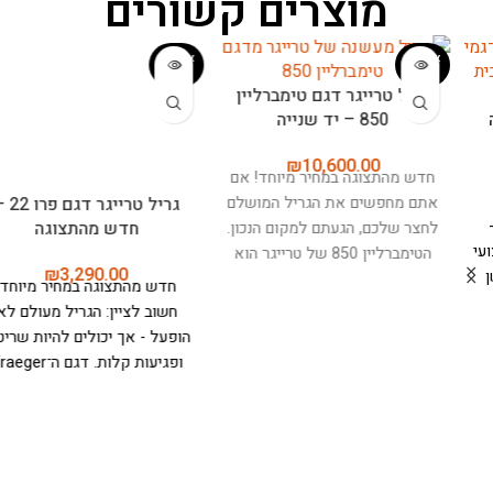
מוצרים קשורים
אזל המ
אזל המ
לאי
לאי
גריל טרייגר דגם טימברליין
גריל טרייגר דגם פרו 22 –
850 – יד שנייה
חדש מהתצוגה
₪
3,290.00
₪
10,600.00
חדש מהתצוגה במחיר מיוחד! אם
חדש מהתצוגה במחיר מיוחד!
אתם מחפשים את הגריל המושלם
חשוב לציין: הגריל מעולם לא
לחצר שלכם, הגעתם למקום הנכון.
הופעל - אך יכולים להיות שריטות
הטימברליין 850 של טרייגר הוא
ופגיעות קלות.
דגם ה־Traeger
לא סתם גריל - זה מכשיר מהפכני
Pro 22 הוא הבחירה המושלמת
שישנה לכם את החוויה של
למי שמחפש גריל פלט איכותי,
הבישול בחוץ. עם שטח בישול ענק
אמין ונוח לשימוש, שישדרג כל
המשתרע על פני כ-5,500 ס"מ
ארוחה בחוץ.
עם שתי קומות של
רבוע, הגריל הזה מסוגל להכיל עד
רשתות צלייה ושטח צלייה כולל
32 המבורגרים או 6 תרנגולות
של 0.37 מ"ר (רשת תחתונה
שלמות בו זמנית, מה שהופך אותו
בגודל 56×48 ס"מ ורשת עליונה
לאידיאלי עבור משפחה וחברים.
56×18 ס"מ), הגריל מספק
מה שבאמת מייחד את
מספיק מקום לצלייה, עישון,