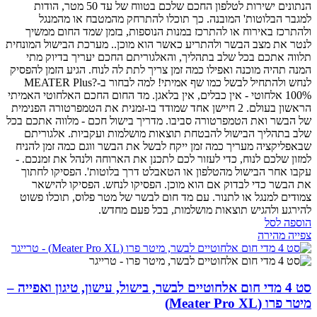
הנתונים ישירות לטלפון החכם שלכם בטווח של עד 50 מטר, הודות
למגבר הבלוטות' המובנה. כך תוכלו להתרחק מהמטבח או מהמנגל
ולהתרכז באירוח או להתרכז במנות הנוספות, בזמן שמד החום ממשיך
לנטר את מצב הבשר ולהתריע כאשר הוא מוכן..
מערכת הבישול המונחית
תלווה אתכם בכל שלב בתהליך, והאלגוריתם החכם יעריך בדיוק מתי
המנה תהיה מוכנה ואפילו כמה זמן צריך לתת לה לנוח. הגיע הזמן להפסיק
לנחש ולהתחיל לבשל כמו שף אמיתי!
למה לבחור ב-MEATER Plus?
100% אלחוטי - אין כבלים, אין בלאגן. מד החום החכם האלחוטי האמיתי
הראשון בעולם.
2 חיישן אחד שמודד בו-זמנית את הטמפרטורה הפנימית
של הבשר ואת הטמפרטורה סביבו.
מדריך בישול חכם - מלווה אתכם בכל
שלב בתהליך הבישול להבטחת תוצאות מושלמות ועקביות.
אלגוריתם
שבאפליקציה מעריך כמה זמן ייקח לבשל את הבשר ווגם כמה זמן להניח
למזון שלכם לנוח, כדי לעזור לכם לתכנן את הארוחה ולנהל את זמנכם.
-
עקבו אחר הבישול מהטלפון או הטאבלט דרך בלוטות'.
הפסיקו לחתוך
את הבשר כדי לבדוק אם הוא מוכן. הפסיקו לנחש. הפסיקו להישאר
צמודים למנגל או לתנור. עם מד חום לבשר של מטר פלוס, תוכלו פשוט
להירגע ולהגיש תוצאות מושלמות, בכל פעם מחדש.
הוספה לסל
צפייה מהירה
סט 4 מדי חום אלחוטיים לבשר, בישול, עישון, טיגון ואפייה –
מיטר פרו (Meater Pro XL)