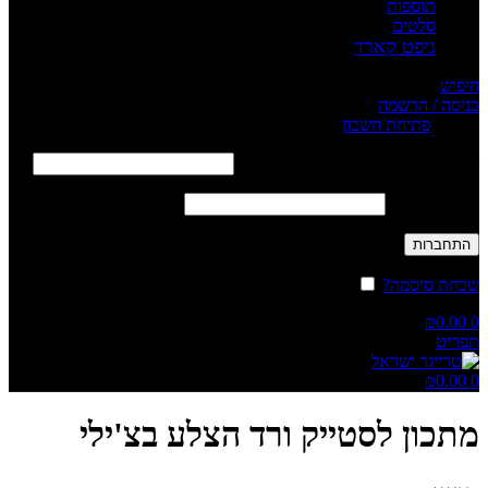
תוספות
סלטים
גיפט קארד
חיפוש
כניסה / הרשמה
Sign in
פתיחת חשבון
שם משתמש או כתובת אימייל
*
חובה
סיסמה
*
חובה
התחברות
שכחת סיסמה?
זכור אותי
₪
0.00
0
תפריט
₪
0.00
0
מתכון לסטייק ורד הצלע בצ'ילי