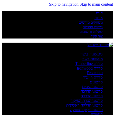
Skip to navigation
Skip to main content
חנות
אודות
משווקים מורשים
רישום אחריות
שאלות ותשובות
צור קשר
מעשנת בשר
מעשנות בשר
סדרת Timberline
סדרת Ironwood
סדרת Pro
סדרת ריינג'ר
סרטונים
סרטוני טיפים
סרטוני הדרכה
סרטוני הרכבה
סרטוני הכרת הפיקוד
סרטוני הדלקה ראשונית
סרטוני ניקיון ותחזוקה
העשרה