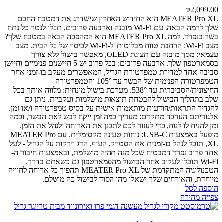
₪
2,099.00
MEATER Pro XL הוא החידוש האחרון שישדרג את המטבח החכם
שלך לרמה הבאה. עם Wi-Fi מובנה וארבעה פרובים, תכלו לנטר כל נתח
בשר בנפרד.
למה MEATER Pro XL הוא המהפכה הבאה במטבח שלך?
מצב Wi-Fi: הרחבת טווח מבלוטות' ל-Wi-Fi לכיסוי של כל הבית.
מצב
עצמאי: מסך מובנה עם תצוגת OLED, מאפשר בישול ללא צורך
בסמארטפון שלך.
ארבעה פרובים: בכל פרוב יש 5 חיישנים פנימיים וחיישן
סביבה אחד למדידת טמפרטורת הגריל, המאפשרים מעקב בו-זמני אחר
הטמפרטורה הפנימית של הבשר עד 105° והטמפרטורה
החיצונית/הסביבתית עד 538°.
מערכת בישול מונחית: מלווה אותך בכל
שלב בתהליך הבישול להבטחת תוצאות מושלמות ועקביות. ניתן גם
להגדיר התראות/הודעות מותאמות אישית על בסיס טמפרטורה ו/או זמן.
אלגוריתם הערכה מתקדם: מעריך כמה זמן ייקח לבש לאת הבשר, וכמה
זמן להניח לו לנוח, כדי לעזור לכם לתכנן את הארוחה ולנהל את הזמן.
מופעל באמצעות USB-C: נוחות טעינה מקסימלית.
עם MEATER Pro
XL, תוכל לנהל בו-זמנית את הסטייק, העוף, הדג וירקות על הגריל - לעל
אחד פרוב נפרד המבטיח שכל מנה תהיה מושלמת, ובאמצעות חיבור ה-
Wi-Fi תוכלו לעקוב אחר הבישול מהסמארטפון גם כשאתם בדרך.
הטכנולוגיה המתקדמת של MEATER Pro XL תהפוך כל ארוחה לחוויה
מיוחדת, והאורחים שלך ישאלו מהו הסוד לבישול כה מושלם.
הוספה לסל
צפייה מהירה