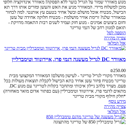
מנוע מאוורר
שמור על הגריל בוער ללא הפסקה! מאוורר אינדוקציה חלופי
מוכן למשלוח מיידי. המאוורר מניע את האש והעשן ומזרים אותו דרך תא
הבישול, מבטיח אוכל מושלם ובשל אחיד בטעם עץ אותנטי.
למה לבחור
במאוורר שלנו?
זרימת אוויר מושלמת - מבטיח חלוקה אחידה של עשן
וחום
ביצועים אמינים - מנוע חזק ועמיד לשנים רבות
התאמה מדויקת -
תואם למגוון רחב של דגמי טרייגר
הוספה לסל
צפייה מהירה
אזל המלאי
מאוורר DC לגריל מעשנה דגמי פרו, איירונווד וטימברליין
₪
250.00
מאוורר מקורי לגריל טרייגר - לעישון מושלם!
המאוורר המקצועי מבית
טרייגר מבטיח פיזור עשן אחיד בתא הבישול לקבלת תוצאות מעולות בכל
פעם. מצויד בלהב ניילון איכותי ומתחבר בקלות לטרייגר עם מנוע DC.
מתאים לדגמי פרו, איירונווד וטימברליין (עם כפתור אדום מואר מאחורה)
*חלק חילוף מקורי מבית טרייגר
מידע נוסף
צפייה מהירה
אזל המלאי