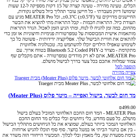
- אטום למים לחלוטין, מאפשר טיגון עמוק ובישול סו-ויד
ניקוי קל במדיח
הכלים.
טעינה מהירה - טעינה קצרה של 15 דקות מספיקה ל-12 שעות
שימוש!
דיוק מעבדתי - כל חיישן עובר תהליך כיול בשלוש נקודות,
החיישנים מדויקים עד ±0.3°C (±0.5°F), וכל MEATER Pro מגיע עם
תעודת כיול.
התראות חכמות - קבל התראות מתי להוציא את הבשר
מהחום, כמה זמן להניח לו לנוח, ומתי הגיע הזמן לאכול. הגדר התראות
מותאמות אישית המבוססות על טמפרטורות פנימיות וחיצוניות או זמן כדי
להתאים את חוויית הבישול שלך.
אפליקציה ידידותית - פשוטה כל כך
לשימוש שאפילו הילדים יוכלו להשתמש בה.
טכנולוגיה אלחוטית
מתקדמת - מצויד ב-Bluetooth 5.2 Coded PHY בטווח ארוך.
עם
MEATER Pro, אתם לא רק מודדים טמפרטורה - אתם מקבלים שף
צמוד שמלווה אתכם בכל צעד בדרך לבישול מושלם.
הוספה לסל
צפייה מהירה
מד חום לבשר, בישול ואפייה – מיטר פלוס (Meater Plus)
₪
499.00
MEATER Plus - המד חום החכם האלחוטי המוביל בעולם
בישול
מושלם, כל פעם מחדש, בלי ניחושים ובלי כבלים
מד החום החכם
האלחוטי הנמכר ביותר בעולם, שמוציא את כל הניחושים מתהליך הבישול
- בין אם בתנור הביתי או במנגל בחצר. סוף סוף תוכלו להגיש ארוחות
ברמת מסעדת שף, בלי מאמץ ובלי לכלוך.
המכשיר הייחודי הזה משדר את