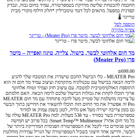
החכמה להבטחת שליטה מדויקת בטמפרטורה, עמיד בחום גבוה, ונבדק
קפדנית במפעל.
מתאים לכל דגמי טימברליין
*חלק חילוף מקורי מבית
טרייגר 🌡️
הוספה לסל
צפייה מהירה
מד חום אלחוטי לבשר, בישול, צלייה, טיגון ואפייה – מיטר
פרו (Meater Pro)
₪
699.00
MEATER Pro - כלי הבישול החכם שישדרג את המטבח שלך
להגיע
לרמה הבאה בבישול עם טכנולוגיה מתקדמת ועיצוב עמיד
מד חום זה הוא
התוספת האולטימטיבית למטבח. עם עיצוב חזק ועמיד וטווח אלחוטי
ארוך תוכלו לקחת את גבולות הבישול שלכם לרמה הבאה.
האם חלמתם
על צריבה מושלמת של סטייק מעל להבה פתוחה? עם מד חום MEATER
Pro זה אפשרי! את מד החום הזה תוכלו להשאיר את החיישן בתוך הבשר
גם בזמן צריבה ישירה מעל אש גלויה, לטגן בשמן עמוק או למדוד
טמפרטורת בשר בסוויד - עד 538 מעלות.
למה MEATER Pro עולה על
כל מד חום אחר?
Smart Temp™ Multisensor: בכל פרוב יש חמישה
חיישן פנימיים כדי לקבל את הטמפרטורה הפנימית המדוייקת ביותר של
הבשר, וחיישן אחד חיצוני בשביל הטמפרטורה של הגריל
עמידות מוחלטת