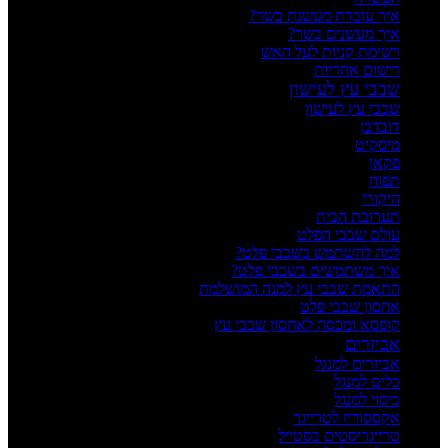
איך עובדת מעשנת בשר?
איך מעשנים בשר?
רשימת קניות לעל האש
רישום אחריות
שבבי עץ לעישון
שבבי עץ לעישון
דובדבן
מיסקיט
פקאן
תפוח
היקורי
תערובת הבית
עולם שבבי הפלט
למה להשתמש בשבבי פלט?
איך משתמשים בשבבי פלט?
התאמת שבבי עץ למנה המושלמת
אחסון שבבי פלט
קופסא ומכסה לאחסון שבבי עץ
אביזרים
אביזרים למנגל
כלים למנגל
כיסוי למנגל
אקססוריז לטרייגר
טרייגריסטים בסטייל