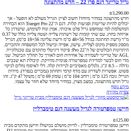
גריל טרייגר דגם פרו 22 – חדש מהתצוגה
₪
3,290.00
חדש מהתצוגה במחיר מיוחד! חשוב לציין: הגריל מעולם לא הופעל - אך
יכולים להיות שריטות ופגיעות קלות.
דגם ה־Traeger Pro 22 הוא הבחירה
המושלמת למי שמחפש גריל פלט איכותי, אמין ונוח לשימוש, שישדרג כל
ארוחה בחוץ.
עם שתי קומות של רשתות צלייה ושטח צלייה כולל של 0.37
מ"ר (רשת תחתונה בגודל 56×48 ס"מ ורשת עליונה 56×18 ס"מ), הגריל
מספק מספיק מקום לצלייה, עישון, אפייה ובישול לכל המשפחה והחברים.
היתרונות הבולטים של ה־Pro 22:
פיקוד דיגיטלי מתקדם עם טכנולוגיית
AGL של טרייגר לשמירה על אחידות חום לאורך כל תהליך הבישול.
שני
מדי חום לבשר למדידת טמפרטורה פנימית מדויקת.
קיבולת תא שבבים
גדולה – 8.5 ק"ג.
גלגלים מאסיביים לניידות קלה.
דלי לאיסוף נוזלים לניקוי
פשוט.
אפשרות לשדרוג עם מדף קדמי ותחתון (נמכרים בנפרד).
מידות
הגריל: גובה 125 ס"מ | רוחב 104 ס"מ | עומק 69 ס"מ | משקל 47 ק"ג.
זהו
גריל חדש מהתצוגה, במצב מצוין, במחיר מיוחד שלא חוזר על עצמו.
מידע נוסף
צפייה מהירה
חיישן טמפרטורה לגריל מעשנה דגם טימברליין
₪
125.00
חיישן טמפרטורה טימברליין - לדיוק מושלם בבישול!
חיישן מתקדם מבית
טרייגר, מפותח במיוחד עבור סדרת טימברליין. מתקשר עם מערכת D2