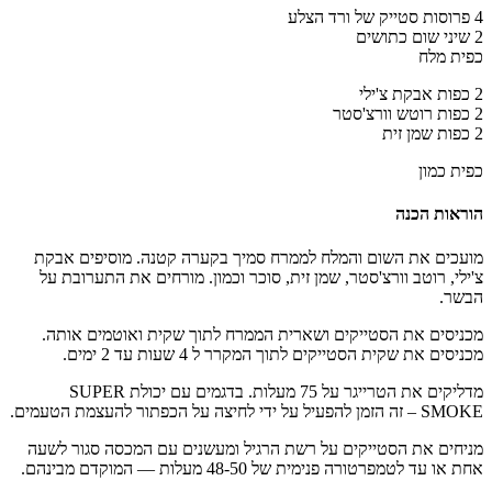
4 פרוסות סטייק של ורד הצלע
2 שיני שום כתושים
כפית מלח
2 כפות אבקת צ'ילי
2 כפות רוטש וורצ'סטר
2 כפות שמן זית
כפית כמון
הוראות הכנה
מועכים את השום והמלח לממרח סמיך בקערה קטנה. מוסיפים אבקת
צ'ילי, רוטב וורצ'סטר, שמן זית, סוכר וכמון. מורחים את התערובת על
הבשר.
מכניסים את הסטייקים ושארית הממרח לתוך שקית ואוטמים אותה.
מכניסים את שקית הסטייקים לתוך המקרר ל 4 שעות עד 2 ימים.
​מדליקים את הטרייגר על 75 מעלות. בדגמים עם יכולת SUPER
SMOKE – זה הזמן להפעיל על ידי לחיצה על הכפתור להעצמת הטעמים.
​מניחים את הסטייקים על רשת הרגיל ומעשנים עם המכסה סגור לשעה
אחת או עד לטמפרטורה פנימית של 48-50 מעלות — המוקדם מבינהם. ​