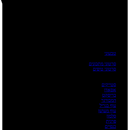
טבעוני
העשרה
סרטוני מתכונים
סרטוני טיפים
מדריכים
לפי מנה
סטייקים
אסאדו
בריסקט
המבורגר
עוף בגריל
עוף מעושן
סלמון
פרגית
כנפיים