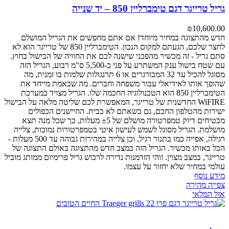
גריל טרייגר דגם טימברליין 850 – יד שנייה
₪
10,600.00
חדש מהתצוגה במחיר מיוחד! אם אתם מחפשים את הגריל המושלם
לחצר שלכם, הגעתם למקום הנכון. הטימברליין 850 של טרייגר הוא לא
סתם גריל - זה מכשיר מהפכני שישנה לכם את החוויה של הבישול בחוץ.
עם שטח בישול ענק המשתרע על פני כ-5,500 ס"מ רבוע, הגריל הזה
מסוגל להכיל עד 32 המבורגרים או 6 תרנגולות שלמות בו זמנית, מה
שהופך אותו לאידיאלי עבור משפחה וחברים. מה שבאמת מייחד את
הטימברליין 850 הוא הטכנולוגיה החכמה שלו. הגריל מצויד במערכת
WiFIRE החדשנית של טרייגר, המאפשרת לכם שליטה מלאה על הבישול
ישירות מהטלפון החכם, גם כשאתם לא בבית. החיישנים הכפולים
מבטיחים דיוק טמפרטורה מושלם של ±5 מעלות, כך שכל מנה תצא
מושלמת. הגריל מסוגל לשמש לעישון איטי בטמפרטורות נמוכות, צלייה
רגילה, אפייה כמו בתנור רגיל, וכן צלייה במהירות גבוהה עד 500 מעלות -
הכל באותו מכשיר. הגריל הזה במצב חדש מהתצוגה באולם התצוגה של
טרייגר, במצב מצוין. זוהי הזדמנות נדירה לרכוש גריל פרימיום ממותג מוביל
עולמי במחיר שלא יחזור על עצמו.
מידע נוסף
צפייה מהירה
אזל המלאי