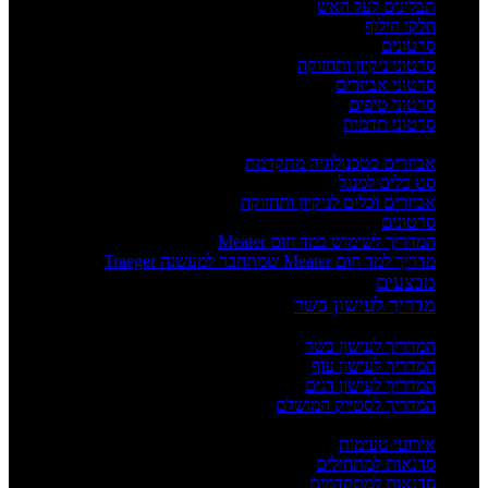
תבלינים לעל האש
חלקי חילוף
סרטונים
סרטוני ניקיון ותחזוקה
סרטוני אביזרים
סרטוני טיפים
סרטוני תדמית
העשרה
אביזרים בטכנולוגיה מתקדמת
סט כלים למנגל
אביזרים וכלים לניקיון ותחזוקה
סרטונים
המדריך לשימוש במד חום Meater
מדריך למד חום Meater שמתחבר למעשנה Traeger
מבצעים
מדריך לעישון בשר
מדריכים
המדריך לעישון בשר
המדריך לעישון עוף
המדריך לעישון דגים
המדריך לסטייק המושלם
אירועים וסדנאות
אירועי טעימות
סדנאות למתחילים
סדנאות למתקדמים