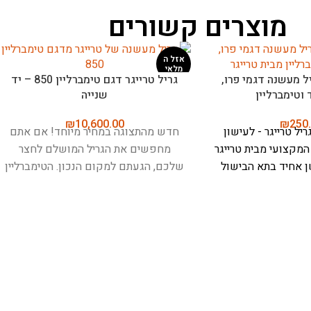
מוצרים קשורים
בשר, בישול, צלייה,
מד חום לבשר, בישול ואפייה – מיטר
Meater Pro)
פלוס (Meater Plus)
₪
499.00
₪
699
MEATER P - כלי הבישול החכם
MEATER Plus - המד חום החכם