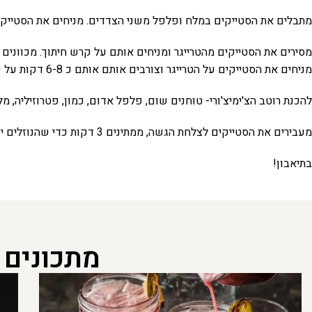
מתבלים את הסטייקים במלח ופלפל משני הצדדים. מניחים את הסטייקים בתו
מסירים את הסטייקים מהטרייגר ומניחים אותם על קרש חיתוך. מכוונים את הטמפרטורה של 
מניחים את הסטייקים על הטרייגר וצורבים אותם אותם כ 6-8 דקות על כל צד (להפוך רק פעם אחת). כדי להשיג מידת עשיה של מדיום החום הפנימי של הסטייק צריך להגיע ל 58 מעלות.
להכנת רוטב הצ'ימיצ'ורי- טוחנים שום, פלפל אדום, כמון, פטרוזיליה, מ
מעבירים את הסטייקים לצלחת הגשה, ממתינים 3 דקות כדי שהנוזלים יספגו חזרה לתוך סטייקים ומגישים עם הרוטב.
בתיאבון!
מתכונים 