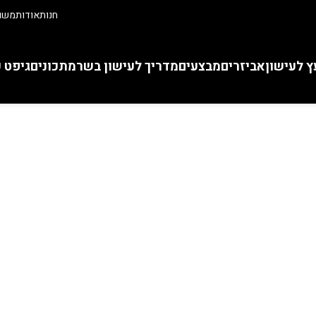
חנות
אודות
משוו
ץ לעישון
אביזרים
מבצעים
מדריך לעישון בשר
מתכונים
גיפט 