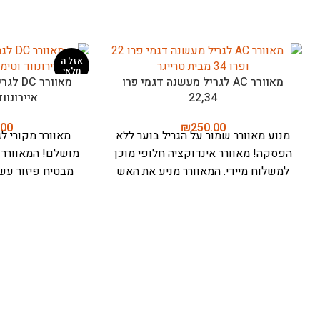
חיישן טמפרטורה לגריל מעשנה דגם
מד חום אלחוטי ל
טימברליין
טיגון ואפייה – מיטר פרו (
.00
₪
125.00
חיישן טמפרטורה טימברליין - לדיוק
ro