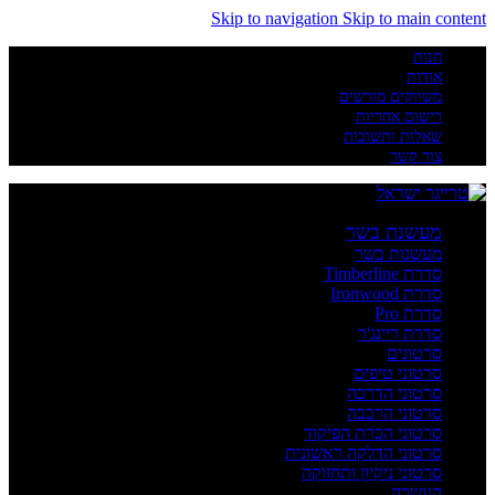
Skip to navigation
Skip to main content
חנות
אודות
משווקים מורשים
רישום אחריות
שאלות ותשובות
צור קשר
מעשנת בשר
מעשנות בשר
סדרת Timberline
סדרת Ironwood
סדרת Pro
סדרת ריינג'ר
סרטונים
סרטוני טיפים
סרטוני הדרכה
סרטוני הרכבה
סרטוני הכרת הפיקוד
סרטוני הדלקה ראשונית
סרטוני ניקיון ותחזוקה
העשרה