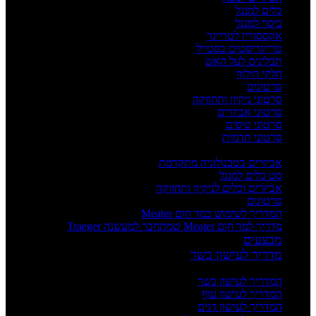
כלים למנגל
כיסוי למנגל
אקססוריז לטרייגר
טרייגריסטים בסטייל
תבלינים לעל האש
חלקי חילוף
סרטונים
סרטוני ניקיון ותחזוקה
סרטוני אביזרים
סרטוני טיפים
סרטוני תדמית
העשרה
אביזרים בטכנולוגיה מתקדמת
סט כלים למנגל
אביזרים וכלים לניקיון ותחזוקה
סרטונים
המדריך לשימוש במד חום Meater
מדריך למד חום Meater שמתחבר למעשנה Traeger
מבצעים
מדריך לעישון בשר
מדריכים
המדריך לעישון בשר
המדריך לעישון עוף
המדריך לעישון דגים