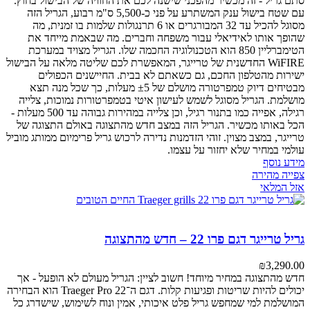
סתם גריל - זה מכשיר מהפכני שישנה לכם את החוויה של הבישול בחוץ.
עם שטח בישול ענק המשתרע על פני כ-5,500 ס"מ רבוע, הגריל הזה
מסוגל להכיל עד 32 המבורגרים או 6 תרנגולות שלמות בו זמנית, מה
שהופך אותו לאידיאלי עבור משפחה וחברים. מה שבאמת מייחד את
הטימברליין 850 הוא הטכנולוגיה החכמה שלו. הגריל מצויד במערכת
WiFIRE החדשנית של טרייגר, המאפשרת לכם שליטה מלאה על הבישול
ישירות מהטלפון החכם, גם כשאתם לא בבית. החיישנים הכפולים
מבטיחים דיוק טמפרטורה מושלם של ±5 מעלות, כך שכל מנה תצא
מושלמת. הגריל מסוגל לשמש לעישון איטי בטמפרטורות נמוכות, צלייה
רגילה, אפייה כמו בתנור רגיל, וכן צלייה במהירות גבוהה עד 500 מעלות -
הכל באותו מכשיר. הגריל הזה במצב חדש מהתצוגה באולם התצוגה של
טרייגר, במצב מצוין. זוהי הזדמנות נדירה לרכוש גריל פרימיום ממותג מוביל
עולמי במחיר שלא יחזור על עצמו.
מידע נוסף
צפייה מהירה
אזל המלאי
גריל טרייגר דגם פרו 22 – חדש מהתצוגה
₪
3,290.00
חדש מהתצוגה במחיר מיוחד! חשוב לציין: הגריל מעולם לא הופעל - אך
יכולים להיות שריטות ופגיעות קלות.
דגם ה־Traeger Pro 22 הוא הבחירה
המושלמת למי שמחפש גריל פלט איכותי, אמין ונוח לשימוש, שישדרג כל