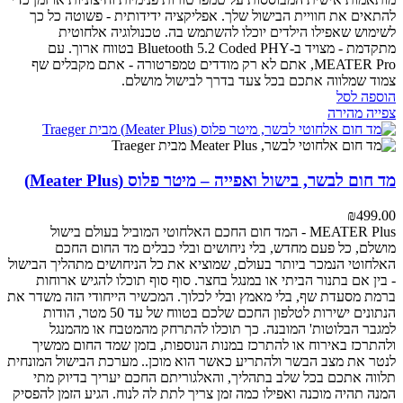
להתאים את חוויית הבישול שלך.
אפליקציה ידידותית - פשוטה כל כך
לשימוש שאפילו הילדים יוכלו להשתמש בה.
טכנולוגיה אלחוטית
מתקדמת - מצויד ב-Bluetooth 5.2 Coded PHY בטווח ארוך.
עם
MEATER Pro, אתם לא רק מודדים טמפרטורה - אתם מקבלים שף
צמוד שמלווה אתכם בכל צעד בדרך לבישול מושלם.
הוספה לסל
צפייה מהירה
מד חום לבשר, בישול ואפייה – מיטר פלוס (Meater Plus)
₪
499.00
MEATER Plus - המד חום החכם האלחוטי המוביל בעולם
בישול
מושלם, כל פעם מחדש, בלי ניחושים ובלי כבלים
מד החום החכם
האלחוטי הנמכר ביותר בעולם, שמוציא את כל הניחושים מתהליך הבישול
- בין אם בתנור הביתי או במנגל בחצר. סוף סוף תוכלו להגיש ארוחות
ברמת מסעדת שף, בלי מאמץ ובלי לכלוך.
המכשיר הייחודי הזה משדר את
הנתונים ישירות לטלפון החכם שלכם בטווח של עד 50 מטר, הודות
למגבר הבלוטות' המובנה. כך תוכלו להתרחק מהמטבח או מהמנגל
ולהתרכז באירוח או להתרכז במנות הנוספות, בזמן שמד החום ממשיך
לנטר את מצב הבשר ולהתריע כאשר הוא מוכן..
מערכת הבישול המונחית
תלווה אתכם בכל שלב בתהליך, והאלגוריתם החכם יעריך בדיוק מתי
המנה תהיה מוכנה ואפילו כמה זמן צריך לתת לה לנוח. הגיע הזמן להפסיק