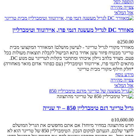
הוספה לסל
צפייה מהירה
אזל המלאי
מאוורר DC לגריל מעשנה דגמי פרו, איירונווד וטימברליין
₪
250.00
מאוורר מקורי לגריל טרייגר - לעישון מושלם!
המאוורר המקצועי מבית
טרייגר מבטיח פיזור עשן אחיד בתא הבישול לקבלת תוצאות מעולות בכל
פעם. מצויד בלהב ניילון איכותי ומתחבר בקלות לטרייגר עם מנוע DC.
מתאים לדגמי פרו, איירונווד וטימברליין (עם כפתור אדום מואר מאחורה)
*חלק חילוף מקורי מבית טרייגר
מידע נוסף
צפייה מהירה
אזל המלאי
גריל טרייגר דגם טימברליין 850 – יד שנייה
₪
10,600.00
חדש מהתצוגה במחיר מיוחד! אם אתם מחפשים את הגריל המושלם
לחצר שלכם, הגעתם למקום הנכון. הטימברליין 850 של טרייגר הוא לא