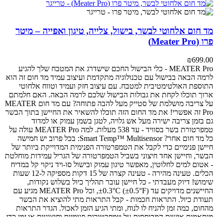
מד חום אלחוטי לבשר, בישול, צלייה, טיגון ואפייה – מיטר
פרו (Meater Pro)
₪
699.00
MEATER Pro - כלי הבישול החכם שישדרג את המטבח שלך
להגיע
לרמה הבאה בבישול עם טכנולוגיה מתקדמת ועיצוב עמיד
מד חום זה הוא
התוספת האולטימטיבית למטבח. עם עיצוב חזק ועמיד וטווח אלחוטי
ארוך תוכלו לקחת את גבולות הבישול שלכם לרמה הבאה.
האם חלמתם
על צריבה מושלמת של סטייק מעל להבה פתוחה? עם מד חום MEATER
Pro זה אפשרי! את מד החום הזה תוכלו להשאיר את החיישן בתוך הבשר
גם בזמן צריבה ישירה מעל אש גלויה, לטגן בשמן עמוק או למדוד
טמפרטורת בשר בסוויד - עד 538 מעלות.
למה MEATER Pro עולה על
כל מד חום אחר?
Smart Temp™ Multisensor: בכל פרוב יש חמישה
חיישן פנימיים כדי לקבל את הטמפרטורה הפנימית המדוייקת ביותר של
הבשר, וחיישן אחד חיצוני בשביל הטמפרטורה של הגריל
עמידות מוחלטת
- אטום למים לחלוטין, מאפשר טיגון עמוק ובישול סו-ויד
ניקוי קל במדיח
הכלים.
טעינה מהירה - טעינה קצרה של 15 דקות מספיקה ל-12 שעות
שימוש!
דיוק מעבדתי - כל חיישן עובר תהליך כיול בשלוש נקודות,
החיישנים מדויקים עד ±0.3°C (±0.5°F), וכל MEATER Pro מגיע עם
תעודת כיול.
התראות חכמות - קבל התראות מתי להוציא את הבשר
מהחום, כמה זמן להניח לו לנוח, ומתי הגיע הזמן לאכול. הגדר התראות
מותאמות אישית המבוססות על טמפרטורות פנימיות וחיצוניות או זמן כדי