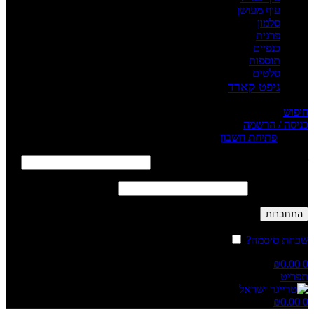
עוף מעושן
סלמון
פרגית
כנפיים
תוספות
סלטים
גיפט קארד
חיפוש
כניסה / הרשמה
Sign in
פתיחת חשבון
שם משתמש או כתובת אימייל
*
חובה
סיסמה
*
חובה
התחברות
שכחת סיסמה?
זכור אותי
₪
0.00
0
תפריט
₪
0.00
0