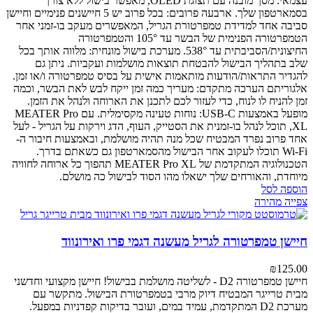
עצמאי: מסך מובנה עם תצוגת OLED, מאפשר בישול ללא צורך
בסמארטפון שלך.
ארבעה פרובים: בכל פרוב יש 5 חיישנים פנימיים וחיישן
סביבה אחד למדידת טמפרטורת הגריל, המאפשרים מעקב בו-זמני אחר
הטמפרטורה הפנימית של הבשר עד 105° והטמפרטורה
החיצונית/הסביבתית עד 538°.
מערכת בישול מונחית: מלווה אותך בכל
שלב בתהליך הבישול להבטחת תוצאות מושלמות ועקביות. ניתן גם
להגדיר התראות/הודעות מותאמות אישית על בסיס טמפרטורה ו/או זמן.
אלגוריתם הערכה מתקדם: מעריך כמה זמן ייקח לבש לאת הבשר, וכמה
זמן להניח לו לנוח, כדי לעזור לכם לתכנן את הארוחה ולנהל את הזמן.
מופעל באמצעות USB-C: נוחות טעינה מקסימלית.
עם MEATER Pro
XL, תוכל לנהל בו-זמנית את הסטייק, העוף, הדג וירקות על הגריל - לעל
אחד פרוב נפרד המבטיח שכל מנה תהיה מושלמת, ובאמצעות חיבור ה-
Wi-Fi תוכלו לעקוב אחר הבישול מהסמארטפון גם כשאתם בדרך.
הטכנולוגיה המתקדמת של MEATER Pro XL תהפוך כל ארוחה לחוויה
מיוחדת, והאורחים שלך ישאלו מהו הסוד לבישול כה מושלם.
הוספה לסל
צפייה מהירה
חיישן טמפרטורה לגריל מעשנה דגמי פרו ואירונווד
₪
125.00
חיישן טמפרטורה D2 - לשליטה מושלמת בבישול!
חיישן מקצועי וחדשני
מבית טרייגר המבטיח דיוק מרבי בטמפרטורת הבישול. מתקשר עם
מערכת D2 המתקדמת, עמיד במים, ועובר בדיקות קפדניות במפעל.