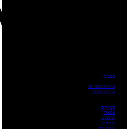
טבעוני
העשרה
סרטוני מתכונים
סרטוני טיפים
מדריכים
לפי מנה
סטייקים
אסאדו
בריסקט
המבורגר
עוף בגריל