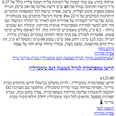
ארוחה בחוץ.
עם שתי קומות של רשתות צלייה ושטח צלייה כולל של 0.37
מ"ר (רשת תחתונה בגודל 56×48 ס"מ ורשת עליונה 56×18 ס"מ), הגריל
מספק מספיק מקום לצלייה, עישון, אפייה ובישול לכל המשפחה והחברים.
היתרונות הבולטים של ה־Pro 22:
פיקוד דיגיטלי מתקדם עם טכנולוגיית
AGL של טרייגר לשמירה על אחידות חום לאורך כל תהליך הבישול.
שני
מדי חום לבשר למדידת טמפרטורה פנימית מדויקת.
קיבולת תא שבבים
גדולה – 8.5 ק"ג.
גלגלים מאסיביים לניידות קלה.
דלי לאיסוף נוזלים לניקוי
פשוט.
אפשרות לשדרוג עם מדף קדמי ותחתון (נמכרים בנפרד).
מידות
הגריל: גובה 125 ס"מ | רוחב 104 ס"מ | עומק 69 ס"מ | משקל 47 ק"ג.
זהו
גריל חדש מהתצוגה, במצב מצוין, במחיר מיוחד שלא חוזר על עצמו.
מידע נוסף
צפייה מהירה
חיישן טמפרטורה לגריל מעשנה דגם טימברליין
₪
125.00
חיישן טמפרטורה טימברליין - לדיוק מושלם בבישול!
חיישן מתקדם מבית
טרייגר, מפותח במיוחד עבור סדרת טימברליין. מתקשר עם מערכת D2
החכמה להבטחת שליטה מדויקת בטמפרטורה, עמיד בחום גבוה, ונבדק
קפדנית במפעל.
מתאים לכל דגמי טימברליין
*חלק חילוף מקורי מבית
טרייגר 🌡️
הוספה לסל
צפייה מהירה