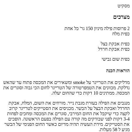
מסקיט
מצרכים
2 פרוסות פילה מיניון 150 גר' כל אחת
כפית מלח
כפית אבקת בצל
כפית אבקת חרדל
כפית שום גבישי
הוראות הכנה
מדליקים את הטרייגר על smoke ומשאירים את המכסה פתוח עד שהאש
נדלקת. מכוונים את הטמפרטורה של הטרייגר לחום הכי גבוה וסוגרים את
המכסה. ממתינים 10 דקות כדי שהחום יעלה.
​מנגבים את הפילה בעזרת מגבת נייר. מורחים את השום, המלח, אבקת
החרדל ואבקת הבצל על הבשר. מכניסים את הסטייקים לטרייגר קרוב
לקצה כדי שיקבל את החום המירבי, סוגרים את המכסה ומחכים לפחות
3-4 דקות לפני שבודקים מה קורה עם הפילה בפעם הראשונה. הופכים
את הסטייקים. מידת העשיה תהיה מדיום כאשר החום הפנימי של הבשר
מגיע ל 58 מעלות.