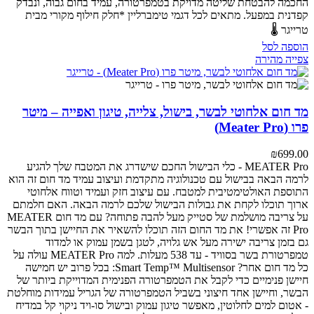
החכמה להבטחת שליטה מדויקת בטמפרטורה, עמיד בחום גבוה, ונבדק
קפדנית במפעל.
מתאים לכל דגמי טימברליין
*חלק חילוף מקורי מבית
טרייגר 🌡️
הוספה לסל
צפייה מהירה
מד חום אלחוטי לבשר, בישול, צלייה, טיגון ואפייה – מיטר
פרו (Meater Pro)
₪
699.00
MEATER Pro - כלי הבישול החכם שישדרג את המטבח שלך
להגיע
לרמה הבאה בבישול עם טכנולוגיה מתקדמת ועיצוב עמיד
מד חום זה הוא
התוספת האולטימטיבית למטבח. עם עיצוב חזק ועמיד וטווח אלחוטי
ארוך תוכלו לקחת את גבולות הבישול שלכם לרמה הבאה.
האם חלמתם
על צריבה מושלמת של סטייק מעל להבה פתוחה? עם מד חום MEATER
Pro זה אפשרי! את מד החום הזה תוכלו להשאיר את החיישן בתוך הבשר
גם בזמן צריבה ישירה מעל אש גלויה, לטגן בשמן עמוק או למדוד
טמפרטורת בשר בסוויד - עד 538 מעלות.
למה MEATER Pro עולה על
כל מד חום אחר?
Smart Temp™ Multisensor: בכל פרוב יש חמישה
חיישן פנימיים כדי לקבל את הטמפרטורה הפנימית המדוייקת ביותר של
הבשר, וחיישן אחד חיצוני בשביל הטמפרטורה של הגריל
עמידות מוחלטת
- אטום למים לחלוטין, מאפשר טיגון עמוק ובישול סו-ויד
ניקוי קל במדיח