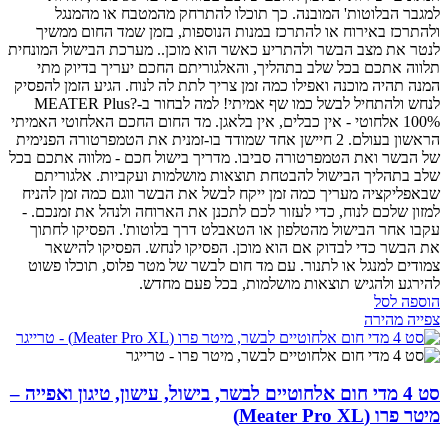
למגבר הבלוטות' המובנה. כך תוכלו להתרחק מהמטבח או מהמנגל
ולהתרכז באירוח או להתרכז במנות הנוספות, בזמן שמד החום ממשיך
לנטר את מצב הבשר ולהתריע כאשר הוא מוכן..
מערכת הבישול המונחית
תלווה אתכם בכל שלב בתהליך, והאלגוריתם החכם יעריך בדיוק מתי
המנה תהיה מוכנה ואפילו כמה זמן צריך לתת לה לנוח. הגיע הזמן להפסיק
לנחש ולהתחיל לבשל כמו שף אמיתי!
למה לבחור ב-MEATER Plus?
100% אלחוטי - אין כבלים, אין בלאגן. מד החום החכם האלחוטי האמיתי
הראשון בעולם.
2 חיישן אחד שמודד בו-זמנית את הטמפרטורה הפנימית
של הבשר ואת הטמפרטורה סביבו.
מדריך בישול חכם - מלווה אתכם בכל
שלב בתהליך הבישול להבטחת תוצאות מושלמות ועקביות.
אלגוריתם
שבאפליקציה מעריך כמה זמן ייקח לבשל את הבשר ווגם כמה זמן להניח
למזון שלכם לנוח, כדי לעזור לכם לתכנן את הארוחה ולנהל את זמנכם.
-
עקבו אחר הבישול מהטלפון או הטאבלט דרך בלוטות'.
הפסיקו לחתוך
את הבשר כדי לבדוק אם הוא מוכן. הפסיקו לנחש. הפסיקו להישאר
צמודים למנגל או לתנור. עם מד חום לבשר של מטר פלוס, תוכלו פשוט
להירגע ולהגיש תוצאות מושלמות, בכל פעם מחדש.
הוספה לסל
צפייה מהירה
סט 4 מדי חום אלחוטיים לבשר, בישול, עישון, טיגון ואפייה –
מיטר פרו (Meater Pro XL)