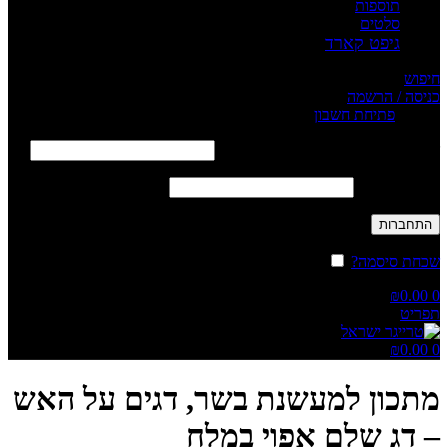
תוספות
סלטים
גיפט קארד
חיפוש
כניסה / הרשמה
Sign in
פתיחת חשבון
שם משתמש או כתובת אימייל
*
חובה
סיסמה
*
חובה
התחברות
שכחת סיסמה?
זכור אותי
₪
0.00
0
תפריט
₪
0.00
0
מתכון למעשנת בשר, דגים על האש
– דג שלם אפוי במלח