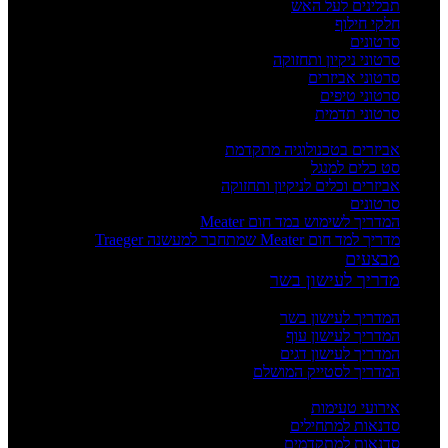
תבלינים לעל האש
חלקי חילוף
סרטונים
סרטוני ניקיון ותחזוקה
סרטוני אביזרים
סרטוני טיפים
סרטוני תדמית
העשרה
אביזרים בטכנולוגיה מתקדמת
סט כלים למנגל
אביזרים וכלים לניקיון ותחזוקה
סרטונים
המדריך לשימוש במד חום Meater
מדריך למד חום Meater שמתחבר למעשנה Traeger
מבצעים
מדריך לעישון בשר
מדריכים
המדריך לעישון בשר
המדריך לעישון עוף
המדריך לעישון דגים
המדריך לסטייק המושלם
אירועים וסדנאות
אירועי טעימות
סדנאות למתחילים
סדנאות למתקדמים