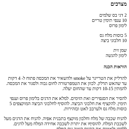
מצרכים
2 דגי בס שלמים
10 ענפי תימין טריים
לימון פרוס
5 כוסות מלח גס
10 חלבוני ביצה
שמן זית
לימון להגשה
הוראות הכנה
להדליק את הטרייגר על smoke ולהשאיר את המכסה פתוח ל- 4 דקות
עד שהאש תדלק. לכוון את הטמפרטורה לחום גבוה ולסגור את המכסה.
להמתין 10-15 דקות עד שהחום יעלה.
​​להסיר את הסנפירים ואת הזימים. למלא את הדגים בלימון פרוס וענפי
תימין. להקציף את חלבוני הביצה. להוסיף לחלבוני הביצה המוקצפים 5
כוסות מלח גס ולערבב לאט ובזהירות.
​​להניח שכבה של מלח וחלבון מוקצף בתבנית אפיה. להניח את הדגים מעל
לשכבת המלח. להוסיףו את יתרת לשכבה אחידה המלח מעל לדגים.
ללחוץ ולאטום את הדגים היטב עם המלח.