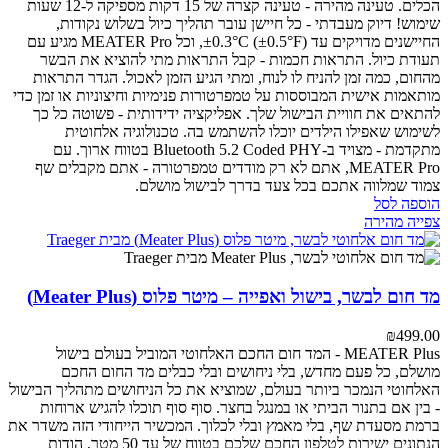
הכלים.
טעינה מהירה - טעינה קצרה של 15 דקות מספיקה ל-12 שעות
שימוש!
דיוק מעבדתי - כל חיישן עובר תהליך כיול בשלוש נקודות,
החיישנים מדויקים עד ±0.3°C (±0.5°F), וכל MEATER Pro מגיע עם
תעודת כיול.
התראות חכמות - קבל התראות מתי להוציא את הבשר
מהחום, כמה זמן להניח לו לנוח, ומתי הגיע הזמן לאכול. הגדר התראות
מותאמות אישית המבוססות על טמפרטורות פנימיות וחיצוניות או זמן כדי
להתאים את חוויית הבישול שלך.
אפליקציה ידידותית - פשוטה כל כך
לשימוש שאפילו הילדים יוכלו להשתמש בה.
טכנולוגיה אלחוטית
מתקדמת - מצויד ב-Bluetooth 5.2 Coded PHY בטווח ארוך.
עם
MEATER Pro, אתם לא רק מודדים טמפרטורה - אתם מקבלים שף
צמוד שמלווה אתכם בכל צעד בדרך לבישול מושלם.
הוספה לסל
צפייה מהירה
מד חום לבשר, בישול ואפייה – מיטר פלוס (Meater Plus)
₪
499.00
MEATER Plus - המד חום החכם האלחוטי המוביל בעולם
בישול
מושלם, כל פעם מחדש, בלי ניחושים ובלי כבלים
מד החום החכם
האלחוטי הנמכר ביותר בעולם, שמוציא את כל הניחושים מתהליך הבישול
- בין אם בתנור הביתי או במנגל בחצר. סוף סוף תוכלו להגיש ארוחות
ברמת מסעדת שף, בלי מאמץ ובלי לכלוך.
המכשיר הייחודי הזה משדר את
הנתונים ישירות לטלפון החכם שלכם בטווח של עד 50 מטר, הודות