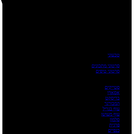
טבעוני
העשרה
סרטוני מתכונים
סרטוני טיפים
מדריכים
לפי מנה
סטייקים
אסאדו
בריסקט
המבורגר
עוף בגריל
עוף מעושן
סלמון
פרגית
כנפיים