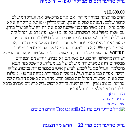
גריל טרייגר דגם טימברליין 850 – יד שנייה
₪
10,600.00
חדש מהתצוגה במחיר מיוחד! אם אתם מחפשים את הגריל המושלם
לחצר שלכם, הגעתם למקום הנכון. הטימברליין 850 של טרייגר הוא לא
סתם גריל - זה מכשיר מהפכני שישנה לכם את החוויה של הבישול בחוץ.
עם שטח בישול ענק המשתרע על פני כ-5,500 ס"מ רבוע, הגריל הזה
מסוגל להכיל עד 32 המבורגרים או 6 תרנגולות שלמות בו זמנית, מה
שהופך אותו לאידיאלי עבור משפחה וחברים. מה שבאמת מייחד את
הטימברליין 850 הוא הטכנולוגיה החכמה שלו. הגריל מצויד במערכת
WiFIRE החדשנית של טרייגר, המאפשרת לכם שליטה מלאה על הבישול
ישירות מהטלפון החכם, גם כשאתם לא בבית. החיישנים הכפולים
מבטיחים דיוק טמפרטורה מושלם של ±5 מעלות, כך שכל מנה תצא
מושלמת. הגריל מסוגל לשמש לעישון איטי בטמפרטורות נמוכות, צלייה
רגילה, אפייה כמו בתנור רגיל, וכן צלייה במהירות גבוהה עד 500 מעלות -
הכל באותו מכשיר. הגריל הזה במצב חדש מהתצוגה באולם התצוגה של
טרייגר, במצב מצוין. זוהי הזדמנות נדירה לרכוש גריל פרימיום ממותג מוביל
עולמי במחיר שלא יחזור על עצמו.
מידע נוסף
צפייה מהירה
אזל המלאי
גריל טרייגר דגם פרו 22 – חדש מהתצוגה