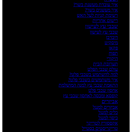
איך עובדת מעשנת בשר?
איך מעשנים בשר?
רשימת קניות לעל האש
רישום אחריות
שבבי עץ לעישון
שבבי עץ לעישון
דובדבן
מיסקיט
פקאן
תפוח
היקורי
תערובת הבית
עולם שבבי הפלט
למה להשתמש בשבבי פלט?
איך משתמשים בשבבי פלט?
התאמת שבבי עץ למנה המושלמת
אחסון שבבי פלט
קופסא ומכסה לאחסון שבבי עץ
אביזרים
אביזרים למנגל
כלים למנגל
כיסוי למנגל
אקססוריז לטרייגר
טרייגריסטים בסטייל