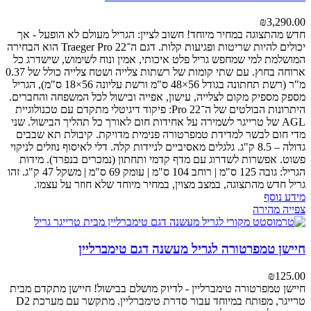
₪
3,290.00
חדש מהתצוגה במחיר מיוחד! חשוב לציין: הגריל מעולם לא הופעל - אך
יכולים להיות שריטות ופגיעות קלות.
דגם ה־Traeger Pro 22 הוא הבחירה
המושלמת למי שמחפש גריל פלט איכותי, אמין ונוח לשימוש, שישדרג כל
ארוחה בחוץ.
עם שתי קומות של רשתות צלייה ושטח צלייה כולל של 0.37
מ"ר (רשת תחתונה בגודל 56×48 ס"מ ורשת עליונה 56×18 ס"מ), הגריל
מספק מספיק מקום לצלייה, עישון, אפייה ובישול לכל המשפחה והחברים.
היתרונות הבולטים של ה־Pro 22:
פיקוד דיגיטלי מתקדם עם טכנולוגיית
AGL של טרייגר לשמירה על אחידות חום לאורך כל תהליך הבישול.
שני
מדי חום לבשר למדידת טמפרטורה פנימית מדויקת.
קיבולת תא שבבים
גדולה – 8.5 ק"ג.
גלגלים מאסיביים לניידות קלה.
דלי לאיסוף נוזלים לניקוי
פשוט.
אפשרות לשדרוג עם מדף קדמי ותחתון (נמכרים בנפרד).
מידות
הגריל: גובה 125 ס"מ | רוחב 104 ס"מ | עומק 69 ס"מ | משקל 47 ק"ג.
זהו
גריל חדש מהתצוגה, במצב מצוין, במחיר מיוחד שלא חוזר על עצמו.
מידע נוסף
צפייה מהירה
חיישן טמפרטורה לגריל מעשנה דגם טימברליין
₪
125.00
חיישן טמפרטורה טימברליין - לדיוק מושלם בבישול!
חיישן מתקדם מבית
טרייגר, מפותח במיוחד עבור סדרת טימברליין. מתקשר עם מערכת D2