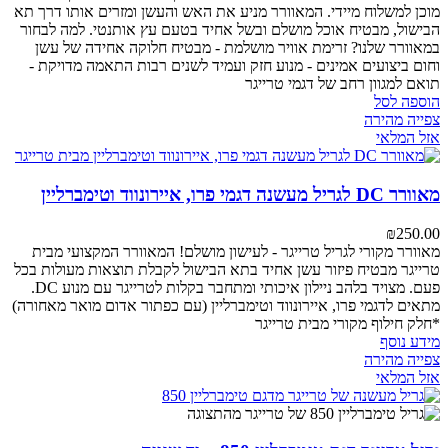
מוכן למשלוח מיידי. המאוורר מניע את האש והעשן ומזרים אותו דרך תא
הבישול, מבטיח אוכל מושלם ובשל אחיד בטעם עץ אותנטי.
למה לבחור
במאוורר שלנו?
זרימת אוויר מושלמת - מבטיח חלוקה אחידה של עשן
וחום
ביצועים אמינים - מנוע חזק ועמיד לשנים רבות
התאמה מדויקת -
תואם למגוון רחב של דגמי טרייגר
הוספה לסל
צפייה מהירה
אזל המלאי
מאוורר DC לגריל מעשנה דגמי פרו, איירונווד וטימברליין
₪
250.00
מאוורר מקורי לגריל טרייגר - לעישון מושלם!
המאוורר המקצועי מבית
טרייגר מבטיח פיזור עשן אחיד בתא הבישול לקבלת תוצאות מעולות בכל
פעם. מצויד בלהב ניילון איכותי ומתחבר בקלות לטרייגר עם מנוע DC.
מתאים לדגמי פרו, איירונווד וטימברליין (עם כפתור אדום מואר מאחורה)
*חלק חילוף מקורי מבית טרייגר
מידע נוסף
צפייה מהירה
אזל המלאי