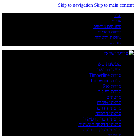
Skip to navigation
Skip to main content
חנות
אודות
משווקים מורשים
רישום אחריות
שאלות ותשובות
צור קשר
מעשנת בשר
מעשנות בשר
סדרת Timberline
סדרת Ironwood
סדרת Pro
סדרת ריינג'ר
סרטונים
סרטוני טיפים
סרטוני הדרכה
סרטוני הרכבה
סרטוני הכרת הפיקוד
סרטוני הדלקה ראשונית
סרטוני ניקיון ותחזוקה
העשרה