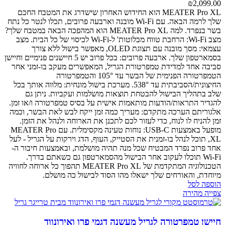
₪
2,099.00
MEATER Pro XL הוא החידוש האחרון שישדרג את המטבח החכם
שלך לרמה הבאה. עם Wi-Fi מובנה וארבעה פרובים, תכלו לנטר כל נתח
בשר בנפרד.
למה MEATER Pro XL הוא המהפכה הבאה במטבח שלך?
מצב Wi-Fi: הרחבת טווח מבלוטות' ל-Wi-Fi לכיסוי של כל הבית.
מצב
עצמאי: מסך מובנה עם תצוגת OLED, מאפשר בישול ללא צורך
בסמארטפון שלך.
ארבעה פרובים: בכל פרוב יש 5 חיישנים פנימיים וחיישן
סביבה אחד למדידת טמפרטורת הגריל, המאפשרים מעקב בו-זמני אחר
הטמפרטורה הפנימית של הבשר עד 105° והטמפרטורה
החיצונית/הסביבתית עד 538°.
מערכת בישול מונחית: מלווה אותך בכל
שלב בתהליך הבישול להבטחת תוצאות מושלמות ועקביות. ניתן גם
להגדיר התראות/הודעות מותאמות אישית על בסיס טמפרטורה ו/או זמן.
אלגוריתם הערכה מתקדם: מעריך כמה זמן ייקח לבש לאת הבשר, וכמה
זמן להניח לו לנוח, כדי לעזור לכם לתכנן את הארוחה ולנהל את הזמן.
מופעל באמצעות USB-C: נוחות טעינה מקסימלית.
עם MEATER Pro
XL, תוכל לנהל בו-זמנית את הסטייק, העוף, הדג וירקות על הגריל - לעל
אחד פרוב נפרד המבטיח שכל מנה תהיה מושלמת, ובאמצעות חיבור ה-
Wi-Fi תוכלו לעקוב אחר הבישול מהסמארטפון גם כשאתם בדרך.
הטכנולוגיה המתקדמת של MEATER Pro XL תהפוך כל ארוחה לחוויה
מיוחדת, והאורחים שלך ישאלו מהו הסוד לבישול כה מושלם.
הוספה לסל
צפייה מהירה
חיישן טמפרטורה לגריל מעשנה דגמי פרו ואירונווד