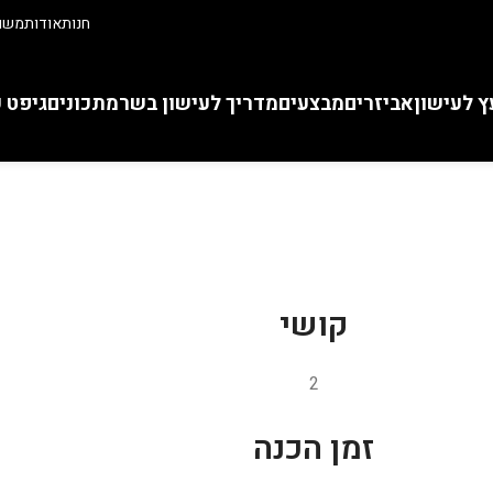
חנות
אודות
משוו
ץ לעישון
אביזרים
מבצעים
מדריך לעישון בשר
מתכונים
גיפט 
קושי
2
זמן הכנה