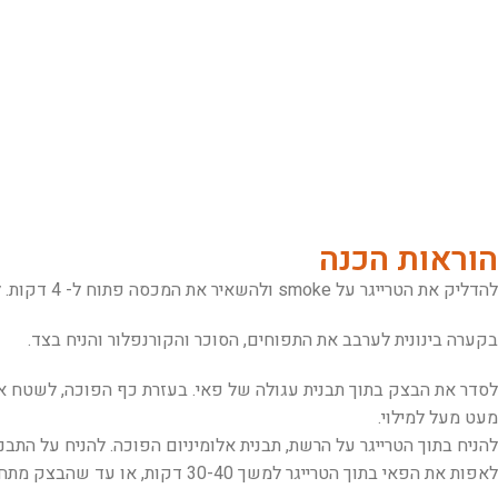
הוראות הכנה
​להדליק את הטרייגר על smoke ולהשאיר את המכסה פתוח ל- 4 דקות. לכוון את טמפרטורת הטרייגר ל-190 מעלות ולסגור את המכסה. להמתין 10-15 דקות כדי שהחום יעלה.
בקערה בינונית לערבב את התפוחים, הסוכר והקורנפלור והניח בצד.
לסדר את הבצק בתוך תבנית עגולה של פאי. בעזרת כף הפוכה, לשטח 
מעט מעל למילוי.
להניח בתוך הטרייגר על הרשת, תבנית אלומיניום הפוכה. להניח על ה
לאפות את הפאי בתוך הטרייגר למשך 30-40 דקות, או עד שהבצק מתחיל להשחים והמילוי מבעבע. להוציא את הפאי מהטרייגר ולהניח לו להתקרר כ- 10 דקות לפני ההגשה.