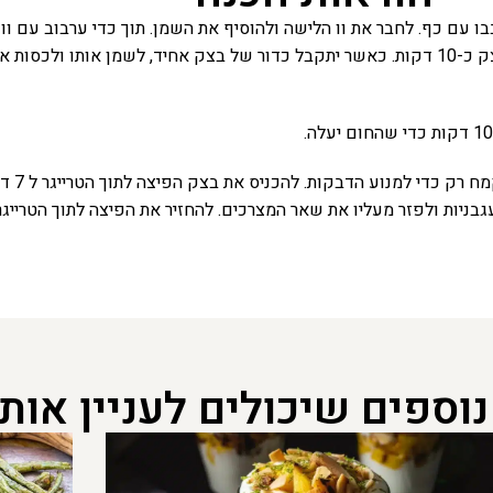
 עם כף. לחבר את וו הלישה ולהוסיף את השמן. תוך כדי ערבוב עם ו
רך גמיש, אך לא דביק (ייתכן שלא יהיה צורך בכל הכמות). ללוש את הבצק כ-10 דקות. כאשר יתקבל כדור ש
לרדד את
גבניות ולפזר מעליו את שאר המצרכים. להחזיר את הפיצה לתוך הטרייג
נוספים שיכולים לעניין אות