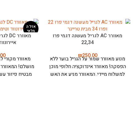
חיישן טמפרטורה לגריל מעשנה דגם
מד חום אלחוטי ל
טימברליין
טיגון ואפייה – מיטר פרו (
.00
₪
125.00
חיישן טמפרטורה טימברליין - לדיוק
ro