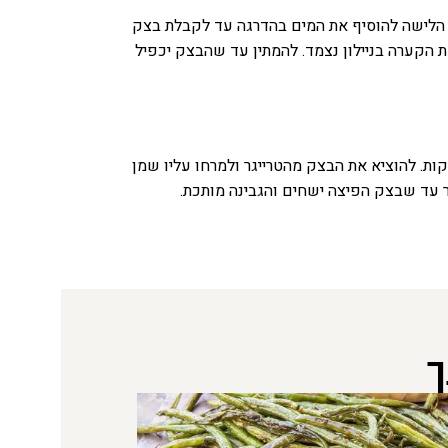
ו הלישה להוסיף את המים בהדרגה עד לקבלת בצק
ל בצק אחיד, לשמן אותו ולכסות את הקערה בניילון נצמד. להמתין עד שהבצק יכפיל
 הבצק לעיגול ולנסות להשתמש בכמות קטנה ככל הניתן של קמח רק כדי למנוע הדבקות. להכניס את בצק הפיצה לתוך הטרייגר ל 7 דקות. להוציא את הבצק מהטרייגר ולמרחו עליו שמן
ר עד שבצק הפיצה ישחים והגבינה מותכת.
ך