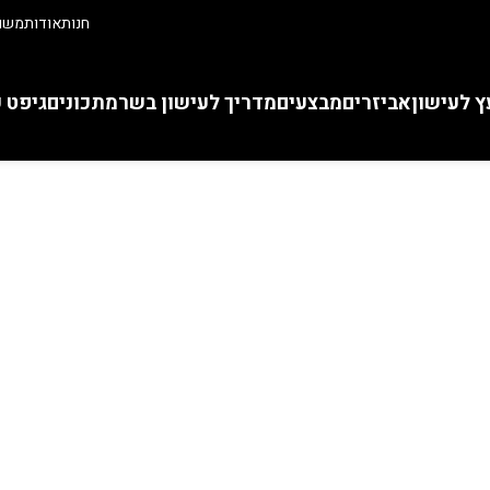
חנות
אודות
משוו
ץ לעישון
אביזרים
מבצעים
מדריך לעישון בשר
מתכונים
גיפט 