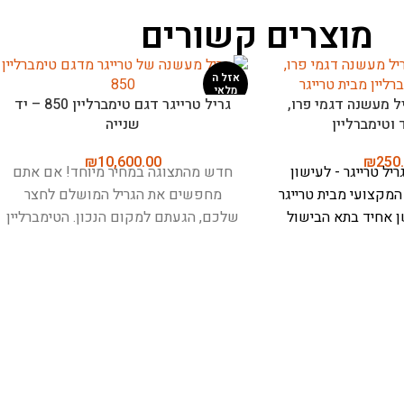
מוצרים קשורים
בשר, בישול, צלייה,
מד חום לבשר, בישול ואפייה – מיטר
Meater Pro)
פלוס (Meater Plus)
₪
499.00
₪
699
MEATER P - כלי הבישול החכם
MEATER Plus - המד חום החכם