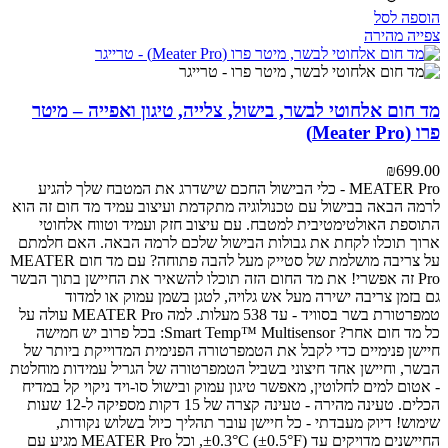
הוספה לסל
צפייה מהירה
מד חום אלחוטי לבשר, בישול, צלייה, טיגון ואפייה – מיטר
פרו (Meater Pro)
₪
699.00
MEATER Pro - כלי הבישול החכם שישדרג את המטבח שלך
להגיע
לרמה הבאה בבישול עם טכנולוגיה מתקדמת ועיצוב עמיד
מד חום זה הוא
התוספת האולטימטיבית למטבח. עם עיצוב חזק ועמיד וטווח אלחוטי
ארוך תוכלו לקחת את גבולות הבישול שלכם לרמה הבאה.
האם חלמתם
על צריבה מושלמת של סטייק מעל להבה פתוחה? עם מד חום MEATER
Pro זה אפשרי! את מד החום הזה תוכלו להשאיר את החיישן בתוך הבשר
גם בזמן צריבה ישירה מעל אש גלויה, לטגן בשמן עמוק או למדוד
טמפרטורת בשר בסוויד - עד 538 מעלות.
למה MEATER Pro עולה על
כל מד חום אחר?
Smart Temp™ Multisensor: בכל פרוב יש חמישה
חיישן פנימיים כדי לקבל את הטמפרטורה הפנימית המדוייקת ביותר של
הבשר, וחיישן אחד חיצוני בשביל הטמפרטורה של הגריל
עמידות מוחלטת
- אטום למים לחלוטין, מאפשר טיגון עמוק ובישול סו-ויד
ניקוי קל במדיח
הכלים.
טעינה מהירה - טעינה קצרה של 15 דקות מספיקה ל-12 שעות
שימוש!
דיוק מעבדתי - כל חיישן עובר תהליך כיול בשלוש נקודות,
החיישנים מדויקים עד ±0.3°C (±0.5°F), וכל MEATER Pro מגיע עם