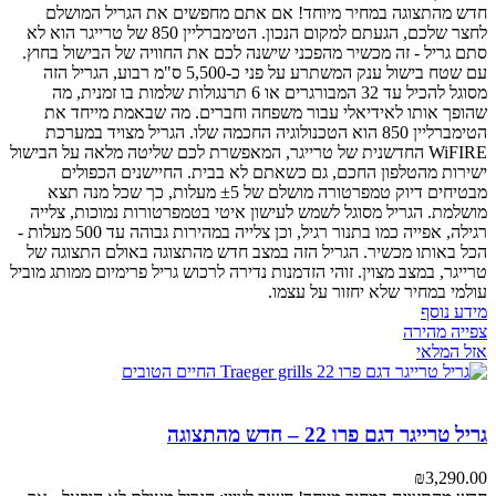
חדש מהתצוגה במחיר מיוחד! אם אתם מחפשים את הגריל המושלם
לחצר שלכם, הגעתם למקום הנכון. הטימברליין 850 של טרייגר הוא לא
סתם גריל - זה מכשיר מהפכני שישנה לכם את החוויה של הבישול בחוץ.
עם שטח בישול ענק המשתרע על פני כ-5,500 ס"מ רבוע, הגריל הזה
מסוגל להכיל עד 32 המבורגרים או 6 תרנגולות שלמות בו זמנית, מה
שהופך אותו לאידיאלי עבור משפחה וחברים. מה שבאמת מייחד את
הטימברליין 850 הוא הטכנולוגיה החכמה שלו. הגריל מצויד במערכת
WiFIRE החדשנית של טרייגר, המאפשרת לכם שליטה מלאה על הבישול
ישירות מהטלפון החכם, גם כשאתם לא בבית. החיישנים הכפולים
מבטיחים דיוק טמפרטורה מושלם של ±5 מעלות, כך שכל מנה תצא
מושלמת. הגריל מסוגל לשמש לעישון איטי בטמפרטורות נמוכות, צלייה
רגילה, אפייה כמו בתנור רגיל, וכן צלייה במהירות גבוהה עד 500 מעלות -
הכל באותו מכשיר. הגריל הזה במצב חדש מהתצוגה באולם התצוגה של
טרייגר, במצב מצוין. זוהי הזדמנות נדירה לרכוש גריל פרימיום ממותג מוביל
עולמי במחיר שלא יחזור על עצמו.
מידע נוסף
צפייה מהירה
אזל המלאי
גריל טרייגר דגם פרו 22 – חדש מהתצוגה
₪
3,290.00