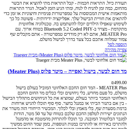
תעודת כיול.
התראות חכמות - קבל התראות מתי להוציא את הבשר
מהחום, כמה זמן להניח לו לנוח, ומתי הגיע הזמן לאכול. הגדר התראות
מותאמות אישית המבוססות על טמפרטורות פנימיות וחיצוניות או זמן כדי
להתאים את חוויית הבישול שלך.
אפליקציה ידידותית - פשוטה כל כך
לשימוש שאפילו הילדים יוכלו להשתמש בה.
טכנולוגיה אלחוטית
מתקדמת - מצויד ב-Bluetooth 5.2 Coded PHY בטווח ארוך.
עם
MEATER Pro, אתם לא רק מודדים טמפרטורה - אתם מקבלים שף
צמוד שמלווה אתכם בכל צעד בדרך לבישול מושלם.
הוספה לסל
צפייה מהירה
מד חום לבשר, בישול ואפייה – מיטר פלוס (Meater Plus)
₪
499.00
MEATER Plus - המד חום החכם האלחוטי המוביל בעולם
בישול
מושלם, כל פעם מחדש, בלי ניחושים ובלי כבלים
מד החום החכם
האלחוטי הנמכר ביותר בעולם, שמוציא את כל הניחושים מתהליך הבישול
- בין אם בתנור הביתי או במנגל בחצר. סוף סוף תוכלו להגיש ארוחות
ברמת מסעדת שף, בלי מאמץ ובלי לכלוך.
המכשיר הייחודי הזה משדר את
הנתונים ישירות לטלפון החכם שלכם בטווח של עד 50 מטר, הודות
למגבר הבלוטות' המובנה. כך תוכלו להתרחק מהמטבח או מהמנגל
ולהתרכז באירוח או להתרכז במנות הנוספות, בזמן שמד החום ממשיך