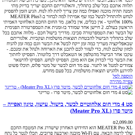
לנטר את מצב הבשר ולהתריע כאשר הוא מוכן..
מערכת הבישול המונחית
תלווה אתכם בכל שלב בתהליך, והאלגוריתם החכם יעריך בדיוק מתי
המנה תהיה מוכנה ואפילו כמה זמן צריך לתת לה לנוח. הגיע הזמן להפסיק
לנחש ולהתחיל לבשל כמו שף אמיתי!
למה לבחור ב-MEATER Plus?
100% אלחוטי - אין כבלים, אין בלאגן. מד החום החכם האלחוטי האמיתי
הראשון בעולם.
2 חיישן אחד שמודד בו-זמנית את הטמפרטורה הפנימית
של הבשר ואת הטמפרטורה סביבו.
מדריך בישול חכם - מלווה אתכם בכל
שלב בתהליך הבישול להבטחת תוצאות מושלמות ועקביות.
אלגוריתם
שבאפליקציה מעריך כמה זמן ייקח לבשל את הבשר ווגם כמה זמן להניח
למזון שלכם לנוח, כדי לעזור לכם לתכנן את הארוחה ולנהל את זמנכם.
-
עקבו אחר הבישול מהטלפון או הטאבלט דרך בלוטות'.
הפסיקו לחתוך
את הבשר כדי לבדוק אם הוא מוכן. הפסיקו לנחש. הפסיקו להישאר
צמודים למנגל או לתנור. עם מד חום לבשר של מטר פלוס, תוכלו פשוט
להירגע ולהגיש תוצאות מושלמות, בכל פעם מחדש.
הוספה לסל
צפייה מהירה
סט 4 מדי חום אלחוטיים לבשר, בישול, עישון, טיגון ואפייה –
מיטר פרו (Meater Pro XL)
₪
2,099.00
MEATER Pro XL הוא החידוש האחרון שישדרג את המטבח החכם
שלך לרמה הבאה. עם Wi-Fi מובנה וארבעה פרובים, תכלו לנטר כל נתח