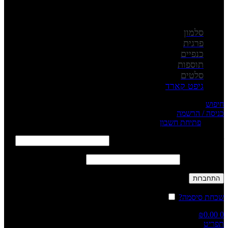
סלמון
פרגית
כנפיים
תוספות
סלטים
גיפט קארד
חיפוש
כניסה / הרשמה
Sign in
פתיחת חשבון
שם משתמש או כתובת אימייל
*
חובה
סיסמה
*
חובה
התחברות
שכחת סיסמה?
זכור אותי
₪
0.00
0
תפריט