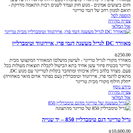
וחום
ביצועים אמינים - מנוע חזק ועמיד לשנים רבות
התאמה מדויקת -
תואם למגוון רחב של דגמי טרייגר
הוספה לסל
צפייה מהירה
אזל המלאי
מאוורר DC לגריל מעשנה דגמי פרו, איירונווד וטימברליין
₪
250.00
מאוורר מקורי לגריל טרייגר - לעישון מושלם!
המאוורר המקצועי מבית
טרייגר מבטיח פיזור עשן אחיד בתא הבישול לקבלת תוצאות מעולות בכל
פעם. מצויד בלהב ניילון איכותי ומתחבר בקלות לטרייגר עם מנוע DC.
מתאים לדגמי פרו, איירונווד וטימברליין (עם כפתור אדום מואר מאחורה)
*חלק חילוף מקורי מבית טרייגר
מידע נוסף
צפייה מהירה
אזל המלאי
גריל טרייגר דגם טימברליין 850 – יד שנייה
₪
10,600.00