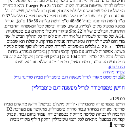
חדש מהתצוגה במחיר מיוחד! חשוב לציין: הגריל מעולם לא הופעל - אך
יכולים להיות שריטות ופגיעות קלות.
דגם ה־Traeger Pro 22 הוא הבחירה
המושלמת למי שמחפש גריל פלט איכותי, אמין ונוח לשימוש, שישדרג כל
ארוחה בחוץ.
עם שתי קומות של רשתות צלייה ושטח צלייה כולל של 0.37
מ"ר (רשת תחתונה בגודל 56×48 ס"מ ורשת עליונה 56×18 ס"מ), הגריל
מספק מספיק מקום לצלייה, עישון, אפייה ובישול לכל המשפחה והחברים.
היתרונות הבולטים של ה־Pro 22:
פיקוד דיגיטלי מתקדם עם טכנולוגיית
AGL של טרייגר לשמירה על אחידות חום לאורך כל תהליך הבישול.
שני
מדי חום לבשר למדידת טמפרטורה פנימית מדויקת.
קיבולת תא שבבים
גדולה – 8.5 ק"ג.
גלגלים מאסיביים לניידות קלה.
דלי לאיסוף נוזלים לניקוי
פשוט.
אפשרות לשדרוג עם מדף קדמי ותחתון (נמכרים בנפרד).
מידות
הגריל: גובה 125 ס"מ | רוחב 104 ס"מ | עומק 69 ס"מ | משקל 47 ק"ג.
זהו
גריל חדש מהתצוגה, במצב מצוין, במחיר מיוחד שלא חוזר על עצמו.
מידע נוסף
צפייה מהירה
חיישן טמפרטורה לגריל מעשנה דגם טימברליין
₪
125.00
חיישן טמפרטורה טימברליין - לדיוק מושלם בבישול!
חיישן מתקדם מבית
טרייגר, מפותח במיוחד עבור סדרת טימברליין. מתקשר עם מערכת D2
החכמה להבטחת שליטה מדויקת בטמפרטורה, עמיד בחום גבוה, ונבדק
קפדנית במפעל.
מתאים לכל דגמי טימברליין
*חלק חילוף מקורי מבית
טרייגר 🌡️