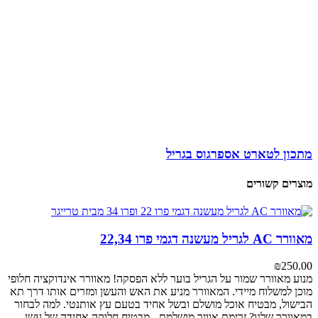
מתכון לטארט אספרגוס בגריל
מוצרים קשורים
מאוורר AC לגריל מעשנה דגמי פרו 22,34
₪
250.00
מנוע מאוורר
שמור על הגריל בוער ללא הפסקה! מאוורר אינדוקציה חלופי
מוכן למשלוח מיידי. המאוורר מניע את האש והעשן ומזרים אותו דרך תא
הבישול, מבטיח אוכל מושלם ובשל אחיד בטעם עץ אותנטי.
למה לבחור
במאוורר שלנו?
זרימת אוויר מושלמת - מבטיח חלוקה אחידה של עשן