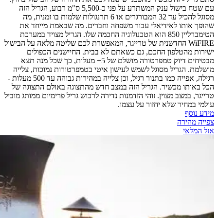
עם שטח בישול ענק המשתרע על פני כ-5,500 ס"מ רבוע, הגריל הזה
מסוגל להכיל עד 32 המבורגרים או 6 תרנגולות שלמות בו זמנית, מה
שהופך אותו לאידיאלי עבור משפחה וחברים. מה שבאמת מייחד את
הטימברליין 850 הוא הטכנולוגיה החכמה שלו. הגריל מצויד במערכת
WiFIRE החדשנית של טרייגר, המאפשרת לכם שליטה מלאה על הבישול
ישירות מהטלפון החכם, גם כשאתם לא בבית. החיישנים הכפולים
מבטיחים דיוק טמפרטורה מושלם של ±5 מעלות, כך שכל מנה תצא
מושלמת. הגריל מסוגל לשמש לעישון איטי בטמפרטורות נמוכות, צלייה
רגילה, אפייה כמו בתנור רגיל, וכן צלייה במהירות גבוהה עד 500 מעלות -
הכל באותו מכשיר. הגריל הזה במצב חדש מהתצוגה באולם התצוגה של
טרייגר, במצב מצוין. זוהי הזדמנות נדירה לרכוש גריל פרימיום ממותג מוביל
עולמי במחיר שלא יחזור על עצמו.
מידע נוסף
צפייה מהירה
אזל המלאי