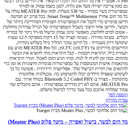
Pro זה אפשרי! את מד החום הזה תוכלו להשאיר את החיישן בתוך הבשר
גם בזמן צריבה ישירה מעל אש גלויה, לטגן בשמן עמוק או למדוד
טמפרטורת בשר בסוויד - עד 538 מעלות.
למה MEATER Pro עולה על
כל מד חום אחר?
Smart Temp™ Multisensor: בכל פרוב יש חמישה
חיישן פנימיים כדי לקבל את הטמפרטורה הפנימית המדוייקת ביותר של
הבשר, וחיישן אחד חיצוני בשביל הטמפרטורה של הגריל
עמידות מוחלטת
- אטום למים לחלוטין, מאפשר טיגון עמוק ובישול סו-ויד
ניקוי קל במדיח
הכלים.
טעינה מהירה - טעינה קצרה של 15 דקות מספיקה ל-12 שעות
שימוש!
דיוק מעבדתי - כל חיישן עובר תהליך כיול בשלוש נקודות,
החיישנים מדויקים עד ±0.3°C (±0.5°F), וכל MEATER Pro מגיע עם
תעודת כיול.
התראות חכמות - קבל התראות מתי להוציא את הבשר
מהחום, כמה זמן להניח לו לנוח, ומתי הגיע הזמן לאכול. הגדר התראות
מותאמות אישית המבוססות על טמפרטורות פנימיות וחיצוניות או זמן כדי
להתאים את חוויית הבישול שלך.
אפליקציה ידידותית - פשוטה כל כך
לשימוש שאפילו הילדים יוכלו להשתמש בה.
טכנולוגיה אלחוטית
מתקדמת - מצויד ב-Bluetooth 5.2 Coded PHY בטווח ארוך.
עם
MEATER Pro, אתם לא רק מודדים טמפרטורה - אתם מקבלים שף
צמוד שמלווה אתכם בכל צעד בדרך לבישול מושלם.
הוספה לסל
צפייה מהירה
מד חום לבשר, בישול ואפייה – מיטר פלוס (Meater Plus)