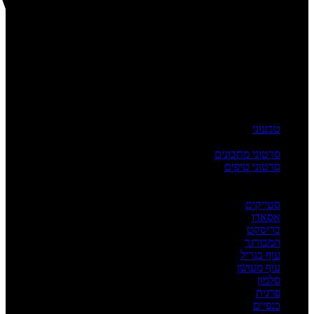
טבעוני
העשרה
סרטוני מתכונים
סרטוני טיפים
מדריכים
לפי מנה
סטייקים
אסאדו
בריסקט
המבורגר
עוף בגריל
עוף מעושן
סלמון
פרגית
כנפיים