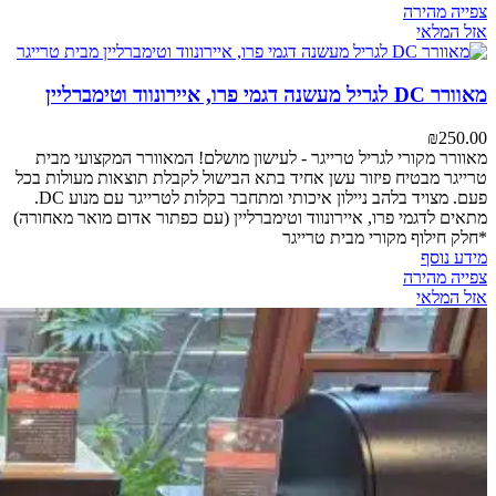
צפייה מהירה
אזל המלאי
מאוורר DC לגריל מעשנה דגמי פרו, איירונווד וטימברליין
₪
250.00
מאוורר מקורי לגריל טרייגר - לעישון מושלם!
המאוורר המקצועי מבית
טרייגר מבטיח פיזור עשן אחיד בתא הבישול לקבלת תוצאות מעולות בכל
פעם. מצויד בלהב ניילון איכותי ומתחבר בקלות לטרייגר עם מנוע DC.
מתאים לדגמי פרו, איירונווד וטימברליין (עם כפתור אדום מואר מאחורה)
*חלק חילוף מקורי מבית טרייגר
מידע נוסף
צפייה מהירה
אזל המלאי