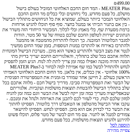
₪
499.00
MEATER Plus - המד חום החכם האלחוטי המוביל בעולם
בישול
מושלם, כל פעם מחדש, בלי ניחושים ובלי כבלים
מד החום החכם
האלחוטי הנמכר ביותר בעולם, שמוציא את כל הניחושים מתהליך הבישול
- בין אם בתנור הביתי או במנגל בחצר. סוף סוף תוכלו להגיש ארוחות
ברמת מסעדת שף, בלי מאמץ ובלי לכלוך.
המכשיר הייחודי הזה משדר את
הנתונים ישירות לטלפון החכם שלכם בטווח של עד 50 מטר, הודות
למגבר הבלוטות' המובנה. כך תוכלו להתרחק מהמטבח או מהמנגל
ולהתרכז באירוח או להתרכז במנות הנוספות, בזמן שמד החום ממשיך
לנטר את מצב הבשר ולהתריע כאשר הוא מוכן..
מערכת הבישול המונחית
תלווה אתכם בכל שלב בתהליך, והאלגוריתם החכם יעריך בדיוק מתי
המנה תהיה מוכנה ואפילו כמה זמן צריך לתת לה לנוח. הגיע הזמן להפסיק
לנחש ולהתחיל לבשל כמו שף אמיתי!
למה לבחור ב-MEATER Plus?
100% אלחוטי - אין כבלים, אין בלאגן. מד החום החכם האלחוטי האמיתי
הראשון בעולם.
2 חיישן אחד שמודד בו-זמנית את הטמפרטורה הפנימית
של הבשר ואת הטמפרטורה סביבו.
מדריך בישול חכם - מלווה אתכם בכל
שלב בתהליך הבישול להבטחת תוצאות מושלמות ועקביות.
אלגוריתם
שבאפליקציה מעריך כמה זמן ייקח לבשל את הבשר ווגם כמה זמן להניח
למזון שלכם לנוח, כדי לעזור לכם לתכנן את הארוחה ולנהל את זמנכם.
-
עקבו אחר הבישול מהטלפון או הטאבלט דרך בלוטות'.
הפסיקו לחתוך
את הבשר כדי לבדוק אם הוא מוכן. הפסיקו לנחש. הפסיקו להישאר
צמודים למנגל או לתנור. עם מד חום לבשר של מטר פלוס, תוכלו פשוט
להירגע ולהגיש תוצאות מושלמות, בכל פעם מחדש.
הוספה לסל
צפייה מהירה