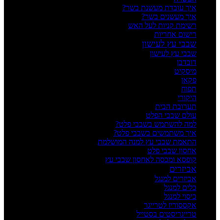
איך עובדת מעשנת בשר?
איך מעשנים בשר?
רשימת קניות לעל האש
רישום אחריות
שבבי עץ לעישון
שבבי עץ לעישון
דובדבן
מיסקיט
פקאן
תפוח
היקורי
תערובת הבית
עולם שבבי הפלט
למה להשתמש בשבבי פלט?
איך משתמשים בשבבי פלט?
התאמת שבבי עץ למנה המושלמת
אחסון שבבי פלט
קופסא ומכסה לאחסון שבבי עץ
אביזרים
אביזרים למנגל
כלים למנגל
כיסוי למנגל
אקססוריז לטרייגר
טרייגריסטים בסטייל