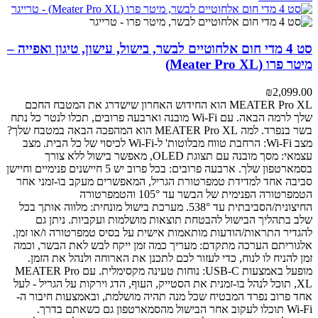
סט 4 מדי חום אלחוטיים לבשר, בישול, עישון, טיגון ואפייה –
מיטר פרו (Meater Pro XL)
₪
2,099.00
MEATER Pro XL הוא החידוש האחרון שישדרג את המטבח החכם
שלך לרמה הבאה. עם Wi-Fi מובנה וארבעה פרובים, תכלו לנטר כל נתח
בשר בנפרד.
למה MEATER Pro XL הוא המהפכה הבאה במטבח שלך?
מצב Wi-Fi: הרחבת טווח מבלוטות' ל-Wi-Fi לכיסוי של כל הבית.
מצב
עצמאי: מסך מובנה עם תצוגת OLED, מאפשר בישול ללא צורך
בסמארטפון שלך.
ארבעה פרובים: בכל פרוב יש 5 חיישנים פנימיים וחיישן
סביבה אחד למדידת טמפרטורת הגריל, המאפשרים מעקב בו-זמני אחר
הטמפרטורה הפנימית של הבשר עד 105° והטמפרטורה
החיצונית/הסביבתית עד 538°.
מערכת בישול מונחית: מלווה אותך בכל
שלב בתהליך הבישול להבטחת תוצאות מושלמות ועקביות. ניתן גם
להגדיר התראות/הודעות מותאמות אישית על בסיס טמפרטורה ו/או זמן.
אלגוריתם הערכה מתקדם: מעריך כמה זמן ייקח לבש לאת הבשר, וכמה
זמן להניח לו לנוח, כדי לעזור לכם לתכנן את הארוחה ולנהל את הזמן.
מופעל באמצעות USB-C: נוחות טעינה מקסימלית.
עם MEATER Pro
XL, תוכל לנהל בו-זמנית את הסטייק, העוף, הדג וירקות על הגריל - לעל
אחד פרוב נפרד המבטיח שכל מנה תהיה מושלמת, ובאמצעות חיבור ה-
Wi-Fi תוכלו לעקוב אחר הבישול מהסמארטפון גם כשאתם בדרך.