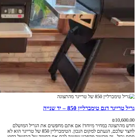
גריל טרייגר דגם טימברליין 850 – יד שנייה
₪
10,600.00
חדש מהתצוגה במחיר מיוחד! אם אתם מחפשים את הגריל המושלם
לחצר שלכם, הגעתם למקום הנכון. הטימברליין 850 של טרייגר הוא לא
סתם גריל - זה מכשיר מהפכני שישנה לכם את החוויה של הבישול בחוץ.