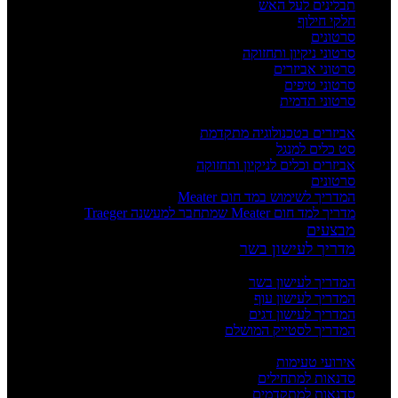
תבלינים לעל האש
חלקי חילוף
סרטונים
סרטוני ניקיון ותחזוקה
סרטוני אביזרים
סרטוני טיפים
סרטוני תדמית
העשרה
אביזרים בטכנולוגיה מתקדמת
סט כלים למנגל
אביזרים וכלים לניקיון ותחזוקה
סרטונים
המדריך לשימוש במד חום Meater
מדריך למד חום Meater שמתחבר למעשנה Traeger
מבצעים
מדריך לעישון בשר
מדריכים
המדריך לעישון בשר
המדריך לעישון עוף
המדריך לעישון דגים
המדריך לסטייק המושלם
אירועים וסדנאות
אירועי טעימות
סדנאות למתחילים
סדנאות למתקדמים