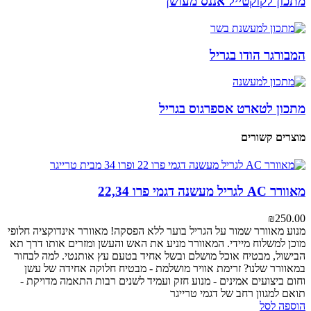
מתכון לקוקטייל אננס מעושן
המבורגר הודו בגריל
מתכון לטארט אספרגוס בגריל
מוצרים קשורים
מאוורר AC לגריל מעשנה דגמי פרו 22,34
₪
250.00
מנוע מאוורר
שמור על הגריל בוער ללא הפסקה! מאוורר אינדוקציה חלופי
מוכן למשלוח מיידי. המאוורר מניע את האש והעשן ומזרים אותו דרך תא
הבישול, מבטיח אוכל מושלם ובשל אחיד בטעם עץ אותנטי.
למה לבחור
במאוורר שלנו?
זרימת אוויר מושלמת - מבטיח חלוקה אחידה של עשן
וחום
ביצועים אמינים - מנוע חזק ועמיד לשנים רבות
התאמה מדויקת -
תואם למגוון רחב של דגמי טרייגר
הוספה לסל