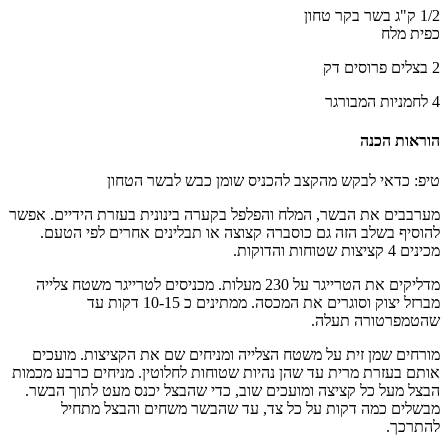
1/2 ק"ג בשר בקר טחון
כפית מלח
2 בצלים פרוסים דק
4 לחמניות המבורגר
הוראות הכנה
טיפ: כדאי לבקש מהקצב להכניס שומן כבש לבשר הטחון
​מערבבים את הבשר, המלח והפלפל בקערה בינונית בעזרת הידיים. אפשר
להוסיף בשלב הזה גם כוסברה קצוצה או תבלינים אחרים לפי הטעם.
מכינים 4 קציצות שטוחות והדוקות.
​מדליקים את הטרייגר על 230 מעלות. מכניסים לטרייגר משטח צלייה
מברזל יצוק וסוגרים את המכסה. ממתינים כ 10-15 דקות עד
שהטמפרטורה תעלה.
​מורחים שמן זית על משטח הצלייה ומניחים שם את הקציצות. מועכים
אותם בעזרת מרית עד שהן נהיות שטוחות לחלוטין. מניחים כרבע מכמות
הבצל מעל כל קציצה ומועכים שוב, כדי שהבצל יכנס מעט לתוך הבשר.
מבשלים כמה דקות על כל צד, עד שהבשר משחים והבצל מתחיל
להתרכך.