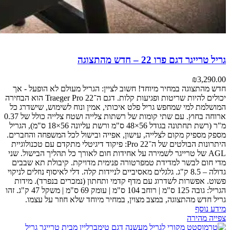
גריל טרייגר דגם פרו 22 – חדש מהתצוגה
₪
3,290.00
חדש מהתצוגה במחיר מיוחד! חשוב לציין: הגריל מעולם לא הופעל - אך
יכולים להיות שריטות ופגיעות קלות.
דגם ה־Traeger Pro 22 הוא הבחירה
המושלמת למי שמחפש גריל פלט איכותי, אמין ונוח לשימוש, שישדרג כל
ארוחה בחוץ.
עם שתי קומות של רשתות צלייה ושטח צלייה כולל של 0.37
מ"ר (רשת תחתונה בגודל 56×48 ס"מ ורשת עליונה 56×18 ס"מ), הגריל
מספק מספיק מקום לצלייה, עישון, אפייה ובישול לכל המשפחה והחברים.
היתרונות הבולטים של ה־Pro 22:
פיקוד דיגיטלי מתקדם עם טכנולוגיית
AGL של טרייגר לשמירה על אחידות חום לאורך כל תהליך הבישול.
שני
מדי חום לבשר למדידת טמפרטורה פנימית מדויקת.
קיבולת תא שבבים
גדולה – 8.5 ק"ג.
גלגלים מאסיביים לניידות קלה.
דלי לאיסוף נוזלים לניקוי
פשוט.
אפשרות לשדרוג עם מדף קדמי ותחתון (נמכרים בנפרד).
מידות
הגריל: גובה 125 ס"מ | רוחב 104 ס"מ | עומק 69 ס"מ | משקל 47 ק"ג.
זהו
גריל חדש מהתצוגה, במצב מצוין, במחיר מיוחד שלא חוזר על עצמו.
מידע נוסף
צפייה מהירה