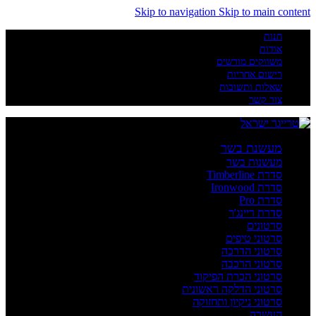
Skip to navigation
Skip to main content
חנות
אודות
משווקים מורשים
רישום אחריות
שאלות ותשובות
צור קשר
מעשנת בשר
מעשנות בשר
סדרת Timberline
סדרת Ironwood
סדרת Pro
סדרת ריינג'ר
סרטונים
סרטוני טיפים
סרטוני הדרכה
סרטוני הרכבה
סרטוני הכרת הפיקוד
סרטוני הדלקה ראשונית
סרטוני ניקיון ותחזוקה
העשרה