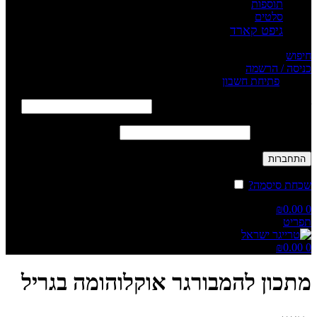
תוספות
סלטים
גיפט קארד
חיפוש
כניסה / הרשמה
Sign in
פתיחת חשבון
שם משתמש או כתובת אימייל
*
חובה
סיסמה
*
חובה
התחברות
שכחת סיסמה?
זכור אותי
₪
0.00
0
תפריט
₪
0.00
0
מתכון להמבורגר אוקלוהומה בגריל