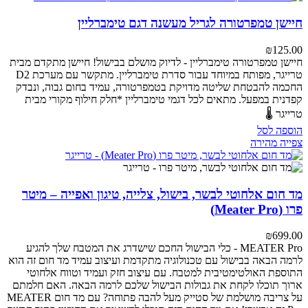
חיישן טמפרטורה לגריל מעשנה דגם טימברליין
₪
125.00
חיישן טמפרטורה טימברליין - לדיוק מושלם בבישול!
חיישן מתקדם מבית
טרייגר, מפותח במיוחד עבור סדרת טימברליין. מתקשר עם מערכת D2
החכמה להבטחת שליטה מדויקת בטמפרטורה, עמיד בחום גבוה, ונבדק
קפדנית במפעל.
מתאים לכל דגמי טימברליין
*חלק חילוף מקורי מבית
טרייגר 🌡️
הוספה לסל
צפייה מהירה
מד חום אלחוטי לבשר, בישול, צלייה, טיגון ואפייה – מיטר
פרו (Meater Pro)
₪
699.00
MEATER Pro - כלי הבישול החכם שישדרג את המטבח שלך
להגיע
לרמה הבאה בבישול עם טכנולוגיה מתקדמת ועיצוב עמיד
מד חום זה הוא
התוספת האולטימטיבית למטבח. עם עיצוב חזק ועמיד וטווח אלחוטי
ארוך תוכלו לקחת את גבולות הבישול שלכם לרמה הבאה.
האם חלמתם
על צריבה מושלמת של סטייק מעל להבה פתוחה? עם מד חום MEATER