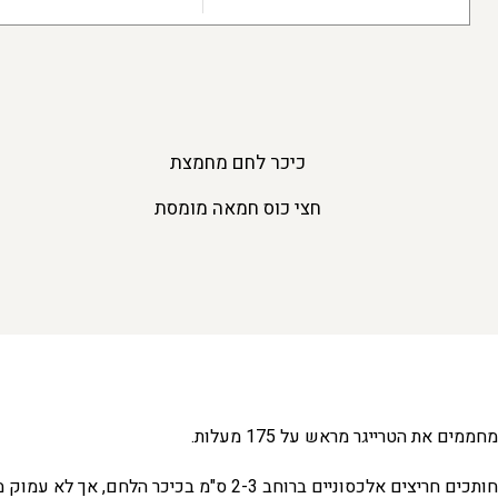
כיכר לחם מחמצת
חצי כוס חמאה מומסת
מחממים את הטרייגר מראש על 175 מעלות.
חותכים חריצים אלכסוניים ברוחב 2-3 ס"מ בכיכר הלחם, אך לא עמוק מידי – משאירים ה"קשה" התחתון שלם. מסובבים את הכיכר וחותכים שוב באלכסון כדי לקבל צורות של יהלומים.