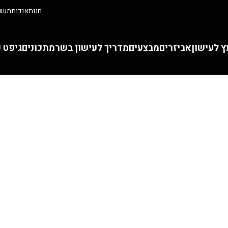
חנות
אודות
משוו
ץ לעישון
אביזרים
מבצעים
מדריך לעישון בשר
מתכונים
גיפט 