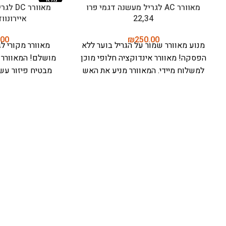
חיישן טמפרטורה לגריל מעשנה דגם
מד חום אלחוטי ל
טימברליין
טיגון ואפייה – מיטר פרו (
.00
₪
125.00
חיישן טמפרטורה טימברליין - לדיוק
ro
מושלם בבישול!
חיישן מתקדם מבית
שישדרג את המט
טרייגר, מפותח במיוחד עבור סדרת
הבאה בבישול עם
טימברליין. מתקשר עם מערכת D2
ועיצוב עמיד
מד 
החכמה להבטחת שליטה מדויקת
האולטימטיבית למ