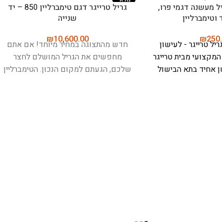
בשר, בישול, צלייה,
מד חום לבשר, בישול ואפייה – מיטר
Meater Pro)
פלוס (Meater Plus)
₪
499.00
₪
699
MEATER P - כלי הבישול החכם
MEATER Plus - המד חום החכם
בח שלך
להגיע לרמה
האלחוטי המוביל בעולם
בישול מושלם,
 טכנולוגיה מתקדמת
כל פעם מחדש, בלי ניחושים ובלי
חום זה הוא התוספת
כבלים
מד החום החכם האלחוטי הנמכר
טבח. עם עיצוב חזק
ביותר בעולם, שמוציא את כל הניחושים