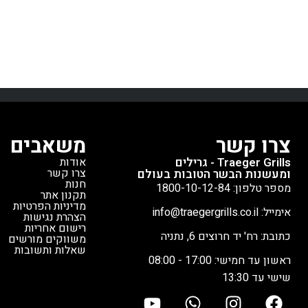
בטמפרטורה, עמיד בחום גבוה, ונבדק
ועמיד וטווח אלחו
קפדנית במפעל.
מתאים לכל דגמי
את גבולות הבישו
טימברליין
*חלק חילוף מקורי מבית
האם חלמתם על 
טרייגר 🌡️
סטייק מעל להבה
R Pro
הזה תוכלו להשא
הבשר גם בזמן צ
גלויה, לטגן בש
צרו קשר
משאבים
מעלות.
Traeger Grills - גרילים
אודות
מד חום אחר?
צרו קשר
ומעשנות הבשר הטובות בעולם
חנות
מספר טלפון: 1800-10-12-84
nsor
תקנון אתר
מדיניות הפרטיות
חיישן פנימי
אימייל: info@traegergrills.co.il
הצהרת נגישות
הטמפרטורה הפנימ
רישום אחריות
כתובת: רח' יד חרוצים 6, נתניה
משווקים מורשים
של הבשר, וחיישן
שאלות ותשובות
הטמפרטורה של הג
ראשון עד חמישי: 17:00 - 08:00
- אטום למים לחל
שישי עד 13:30
עמוק ובישול סו-