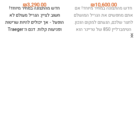
₪
3,290.00
₪
10,600.00
חדש מהתצוגה במחיר מיוחד! אם
חדש מהתצוגה במחיר מיוחד!
אתם מחפשים את הגריל המושלם
חשוב לציין: הגריל מעולם לא
לחצר שלכם, הגעתם למקום הנכון.
הופעל - אך יכולים להיות שריטות
הטימברליין 850 של טרייגר הוא
ופגיעות קלות.
דגם ה־Traeger
לא סתם גריל - זה מכשיר מהפכני
Pro 22 הוא הבחירה המושלמת
שישנה לכם את החוויה של
למי שמחפש גריל פלט איכותי,
הבישול בחוץ. עם שטח בישול ענק
אמין ונוח לשימוש, שישדרג כל
המשתרע על פני כ-5,500 ס"מ
ארוחה בחוץ.
עם שתי קומות של
רבוע, הגריל הזה מסוגל להכיל עד
רשתות צלייה ושטח צלייה כולל
32 המבורגרים או 6 תרנגולות
של 0.37 מ"ר (רשת תחתונה
שלמות בו זמנית, מה שהופך אותו
בגודל 56×48 ס"מ ורשת עליונה
לאידיאלי עבור משפחה וחברים.
56×18 ס"מ), הגריל מספק
מה שבאמת מייחד את
מספיק מקום לצלייה, עישון,
הטימברליין 850 הוא הטכנולוגיה
אפייה ובישול לכל המשפחה
החכמה שלו. הגריל מצויד
והחברים.
היתרונות הבולטים של
במערכת WiFIRE החדשנית של
ה־Pro 22:
פיקוד דיגיטלי מתקדם
טרייגר, המאפשרת לכם שליטה
עם טכנולוגיית AGL של טרייגר
מלאה על הבישול ישירות
לשמירה על אחידות חום לאורך
מהטלפון החכם, גם כשאתם לא
כל תהליך הבישול.
שני מדי חום