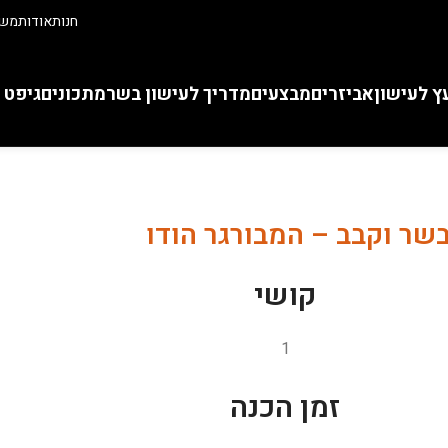
חנות
אודות
משו
ץ לעישון
אביזרים
מבצעים
מדריך לעישון בשר
מתכונים
גיפט 
שר וקבב – המבורגר הודו
קושי
1
זמן הכנה