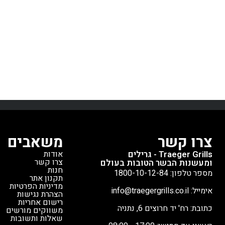
משפחה וחברים. מה שבאמת מייחד את
לצלייה, ע
הטימברליין 850 הוא הטכנולוגיה החכמה
המשפחה וה
שלו. הגריל מצויד במערכת WiFIRE
של ה־Pro 22:
החדשנית של טרייגר, המאפשרת לכם
שליטה מלאה על הבישול ישירות
אחידות חום ל
מהטלפון החכם, גם כשאתם לא בבית.
מדי חום 
החיישנים הכפולים מבטיחים דיוק
פנימית מדויק
טמפרטורה מושלם של ±5 מעלות, כך
– 8.5 ק"ג.
גל
שכל מנה תצא מושלמת. הגריל מסוגל
דלי לאיסוף נו
לשמש לעישון איטי בטמפרטורות נמוכות,
לשדרוג עם 
צלייה רגילה, אפייה כמו בתנור רגיל, וכן
בנפרד).
צרו קשר
משאבים
צלייה במהירות גבוהה עד 500 מעלות -
Traeger Grills - גרילים
אודות
הכל באותו מכשיר. הגריל הזה במצב חדש
47 ק"ג.
זהו
צרו קשר
ומעשנות הבשר הטובות בעולם
מהתצוגה באולם התצוגה של טרייגר,
מצוין, במחי
חנות
מספר טלפון: 1800-10-12-84
תקנון אתר
במצב מצוין. זוהי הזדמנות נדירה לרכוש
מדיניות הפרטיות
אימייל: info@traegergrills.co.il
גריל פרימיום ממותג מוביל עולמי במחיר
הצהרת נגישות
רישום אחריות
שלא יחזור על עצמו.
כתובת: רח' יד חרוצים 6, נתניה
משווקים מורשים
שאלות ותשובות