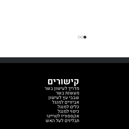
חיישן טמפרטורה טימברליין - לדי
ישון, אפייה ובישול לכל
מושלם בבישול!
חיישן מתקדם מב
חברים.
היתרונות הבולטים
טרייגר, מפותח במיוחד עבור סד
פיקוד דיגיטלי מתקדם עם
טימברליי
טכנולוגיית AGL של טרייגר לשמירה על
החכמה להבטחת שליטה מדויק
אורך כל תהליך הבישול.
שני
בטמפרטורה, עמיד בחום גבוה, ונ
לבשר למדידת טמפרטורה
קפדנית במפעל.
מתאים לכל דגמ
ת.
קיבולת תא שבבים גדולה
טימברליין
*חלק חילוף מקורי מבית ט
גלים מאסיביים לניידות קלה.
🌡️
זלים לניקוי פשוט.
אפשרות
מדף קדמי ותחתון (נמכרים
מידות הגריל: גובה 125 ס"מ |
קישורים
רוחב 104 ס"מ | עומק 69 ס"מ | משקל
מדריך לעישון בשר
 גריל חדש מהתצוגה, במצב
מעשנת בשר
ר מיוחד שלא חוזר על עצמו.
שבבי עץ לעישון
אביזרים למנגל
כלים למנגל
כיסוי למנגל
אקססוריז לטרייגר
תבלינים לעל האש