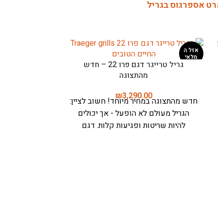
רט אספרגוס בגריל
דגם
מד חום אלחוטי לבשר, בישול, צלייה,
מד חום 
טיגון ואפייה – מיטר פרו (Meater Pro)
₪
699.00