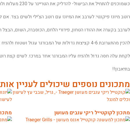
כשמוכנים להתחיל את הבישול- להדליק את הטרייגר על 230 מעלות ולהמתין 5-10 דקות עד שהחום יעלה.
​רוטב מיונז פיקנטי: לערבב את המיונז עם רוטב הצ'ילי ולשים בצד. אם
​לערבב בקערה את ההודו הטחון, פירורי הלחם, הכוסברה, השום, הבצל היר
להכין מהתערובת 4-6 קציצות גדולות של המבורגר עגול ושטוח ולהניח אותם על הרשת של הטרייגר שחומם מראש, 5-7 דקות מכל צד, עד שהחום הפנימי מגיע ל 74 מעלות.
​לקחת עלה חסה גדול ולהניח עליו המבורגר אחד במרכז. לשים קצת רוטב
​בתיאבון!!
מתכונים נוספים שיכולים לעניין אות
מתכון לקוקטייל ריקי ענבים מעושן
מתכון 