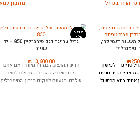
גר הודו בגריל
מתכון לטא
גריל טרייגר דגם פרו 22 – חדש
מהתצוגה
₪
3,290.00
במחיר מיוחד! חשוב לציין:
ם לא הופעל - אך יכולים
טות ופגיעות קלות.
דגם
ה־Traeger Pro 22 הוא הבחירה
 שמחפש גריל פלט איכותי,
לשימוש, שישדרג כל ארוחה
י קומות של רשתות צלייה
חיישן טמפרטורה לגריל מעשנה 
ושטח צלייה כולל של 0.37 מ"ר (רשת
טימברליין
תחתונה בגודל 56×48 ס"מ ורשת עליונה
ס"מ), הגריל מספק מספיק מקום
₪
125.00