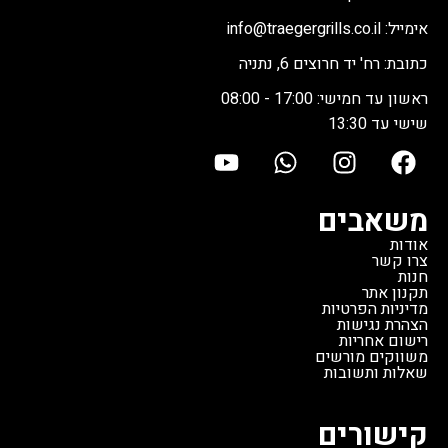
500 מעלות - הכל באותו מכשיר.
הגריל: גובה 125 ס"מ | רוחב 104
אימייל: info@traegergrills.co.il
הגריל הזה במצב חדש מהתצוגה
ס"מ | עומק 69 ס"מ | משקל 47
כתובת: רח' יד חרוצים 6, נתניה
באולם התצוגה של טרייגר, במצב
ק"ג.
זהו גריל חדש מהתצוגה,
מצוין. זוהי הזדמנות נדירה לרכוש
במצב מצוין, במחיר מיוחד שלא
ראשון עד חמישי: 17:00 - 08:00
גריל פרימיום ממותג מוביל עולמי
חוזר על עצמו.
שישי עד 13:30
במחיר שלא יחזור על עצמו.
משאבים
אודות
צרו קשר
חנות
תקנון אתר
מדיניות הפרטיות
הצהרת נגישות
רישום אחריות
משווקים מורשים
שאלות ותשובות
קישורים