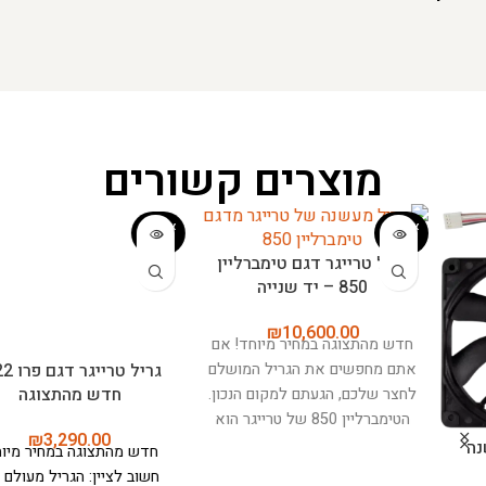
מוצרים קשורים
אזל המ
אזל המ
לאי
לאי
גריל טרייגר דגם טימברליין
גריל טרייגר דגם פרו 22 –
850 – יד שנייה
חדש מהתצוגה
₪
3,290.00
₪
10,600.00
חדש מהתצוגה במחיר מיוחד! אם
חדש מהתצוגה במחיר מיוחד!
אתם מחפשים את הגריל המושלם
חשוב לציין: הגריל מעולם לא
לחצר שלכם, הגעתם למקום הנכון.
הופעל - אך יכולים להיות שריטות
הטימברליין 850 של טרייגר הוא
ופגיעות קלות.
דגם ה־Traeger
לא סתם גריל - זה מכשיר מהפכני
Pro 22 הוא הבחירה המושלמת
שישנה לכם את החוויה של
למי שמחפש גריל פלט איכותי,