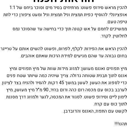
להכין מראש סירופ פשוט: מרתיחים בסיר מים וסוכר ביחס של 1:1
אופציונלי: להוסיף כפית תמצית וניל תמצית וניל ומעט ציפורן כדי לתת
טיפה טעם.
ממשיכים לחמם על אש קטנה תוך כדי בחישה עד שהסוכר נמס
לחלוטין. לקרר.
להכין הראש את הפירות: לקלף, לפרוס, ופשוט להשים אותם על טרייגר
בחום גבוהה עד שהם מגיעים למידת הרכות שאתם אוהבים.
מיץ תפוזים ואננס מעושן: למזוג מידות שוות של מיץ תפוזים ומיץ
אננס לתוך תבנית שטוחה גדולה. צריך שיהיה כמה שיותר שטח פנים
כדי לספוג את העשן. לעשן במשך 45 דקות. להסיר ולהניח בצד לצינון.
לערבב בכוס עם מכסה רום כהה ורום בהיר, 90 מ"ל מיץ מעושן, מיץ
לימון ליים וסירופ פשוט. לסגור את המכסה, לנער ולמזוג דרך מסננת
לתוך כוס עם קרח.
לקשט עם התפוז, האננס והדובדבן.
תהנו!!!