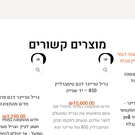
מוצרים קשורים
אזל המ
אזל המ
לאי
לאי
גריל טרייגר דגם טימברליין
גריל טרייגר דגם פרו 22 –
850 – יד שנייה
חדש מהתצוגה
₪
3,290.00
₪
10,600.00
חדש מהתצוגה במחיר מיוחד! אם
חדש מהתצוגה במחיר מיוחד!
אתם מחפשים את הגריל המושלם
חשוב לציין: הגריל מעולם לא
לחצר שלכם, הגעתם למקום הנכון.
הופעל - אך יכולים להיות שריטות
הטימברליין 850 של טרייגר הוא
ופגיעות קלות.
דגם ה־Traeger
לא סתם גריל - זה מכשיר מהפכני
Pro 22 הוא הבחירה המושלמת
שישנה לכם את החוויה של
למי שמחפש גריל פלט איכותי,
הבישול בחוץ. עם שטח בישול ענק
אמין ונוח לשימוש, שישדרג כל