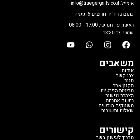
500 מעלות - הכל באותו מכשיר.
הגריל: גובה 125 ס"מ | רוחב 104
אימייל: info@traegergrills.co.il
הגריל הזה במצב חדש מהתצוגה
ס"מ | עומק 69 ס"מ | משקל 47
כתובת: רח' יד חרוצים 6, נתניה
באולם התצוגה של טרייגר, במצב
ק"ג.
זהו גריל חדש מהתצוגה,
מצוין. זוהי הזדמנות נדירה לרכוש
במצב מצוין, במחיר מיוחד שלא
ראשון עד חמישי: 17:00 - 08:00
גריל פרימיום ממותג מוביל עולמי
חוזר על עצמו.
שישי עד 13:30
במחיר שלא יחזור על עצמו.
משאבים
אודות
צרו קשר
חנות
תקנון אתר
מדיניות הפרטיות
הצהרת נגישות
רישום אחריות
משווקים מורשים
שאלות ותשובות
קישורים
מדריך לעישון בשר