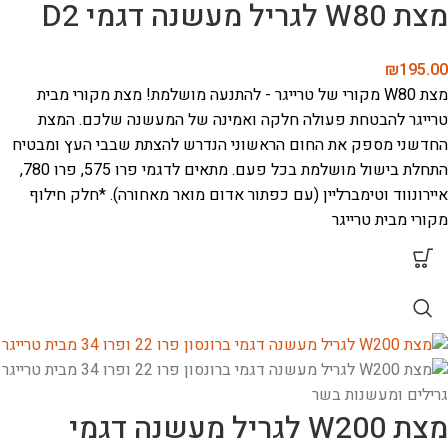
מצת W80 לגריל מעשנה דגמי D2
₪
195.00
מצת W80 מקורי של טרייגר - להתנעה מושלמת!
מצת מקורי מבית
טרייגר להבטחת פעולה חלקה ואמינה של המעשנה שלכם. המצת
החדשני מספק את החום הראשוני הנדרש להצתת שבבי העץ ומבטיח
התחלת בישול מושלמת בכל פעם.
מתאים לדגמי פרו 575, פרו 780,
איירונווד וטימברליין (עם כפתור אדום מואר מאחורה).
*חלק חילוף
מקורי מבית טרייגר
מצת W200 לגריל מעשנה דגמי