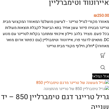
איירונווד וטימברליין
₪
250.00
מאוורר מקורי לגריל טרייגר - לעישון מושלם!
המאוורר המקצועי מבית
טרייגר מבטיח פיזור עשן אחיד בתא הבישול לקבלת תוצאות מעולות
בכל פעם. מצויד בלהב ניילון איכותי ומתחבר בקלות לטרייגר עם מנוע
DC.
מתאים לדגמי פרו, איירונווד וטימברליין (עם כפתור אדום מואר
מאחורה)
*חלק חילוף מקורי מבית טרייגר
אזל המלאי
גריל טרייגר דגם טימברליין 850 – יד
שנייה