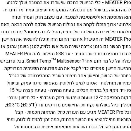
MEATER Pro - כלי הבישול החכם שישדרג את המטבח שלך
להגיע
לרמה הבאה בבישול עם טכנולוגיה מתקדמת ועיצוב עמיד
מד חום זה
הוא התוספת האולטימטיבית למטבח. עם עיצוב חזק ועמיד וטווח
אלחוטי ארוך תוכלו לקחת את גבולות הבישול שלכם לרמה הבאה.
האם
חלמתם על צריבה מושלמת של סטייק מעל להבה פתוחה? עם מד חום
MEATER Pro זה אפשרי! את מד החום הזה תוכלו להשאיר את החיישן
בתוך הבשר גם בזמן צריבה ישירה מעל אש גלויה, לטגן בשמן עמוק או
למדוד טמפרטורת בשר בסוויד - עד 538 מעלות.
למה MEATER Pro
עולה על כל מד חום אחר?
Smart Temp™ Multisensor: בכל פרוב יש
חמישה חיישן פנימיים כדי לקבל את הטמפרטורה הפנימית המדוייקת
ביותר של הבשר, וחיישן אחד חיצוני בשביל הטמפרטורה של הגריל
עמידות מוחלטת - אטום למים לחלוטין, מאפשר טיגון עמוק ובישול
סו-ויד
ניקוי קל במדיח הכלים.
טעינה מהירה - טעינה קצרה של 15
דקות מספיקה ל-12 שעות שימוש!
דיוק מעבדתי - כל חיישן עובר
תהליך כיול בשלוש נקודות, החיישנים מדויקים עד ±0.3°C (±0.5°F),
וכל MEATER Pro מגיע עם תעודת כיול.
התראות חכמות - קבל
התראות מתי להוציא את הבשר מהחום, כמה זמן להניח לו לנוח, ומתי
הגיע הזמן לאכול. הגדר התראות מותאמות אישית המבוססות על