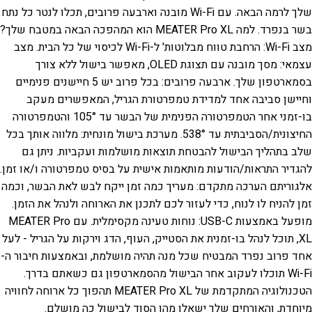
שלך לרמה הבאה. עם Wi-Fi מובנה וארבעה פרובים, תכלו לנטר כל נתח
בשר בנפרד.
למה MEATER Pro XL הוא המהפכה הבאה במטבח שלך?
מצב Wi-Fi: הרחבת טווח מבלוטות' ל-Wi-Fi לכיסוי של כל הבית.
מצב
עצמאי: מסך מובנה עם תצוגת OLED, מאפשר בישול ללא צורך
בסמארטפון שלך.
ארבעה פרובים: בכל פרוב יש 5 חיישנים פנימיים
וחיישן סביבה אחד למדידת טמפרטורת הגריל, המאפשרים מעקב
בו-זמני אחר הטמפרטורה הפנימית של הבשר עד 105° והטמפרטורה
החיצונית/הסביבתית עד 538°.
מערכת בישול מונחית: מלווה אותך בכל
שלב בתהליך הבישול להבטחת תוצאות מושלמות ועקביות. ניתן גם
להגדיר התראות/הודעות מותאמות אישית על בסיס טמפרטורה ו/או זמן.
אלגוריתם הערכה מתקדם: מעריך כמה זמן ייקח לבש לאת הבשר, וכמה
זמן להניח לו לנוח, כדי לעזור לכם לתכנן את הארוחה ולנהל את הזמן.
מופעל באמצעות USB-C: נוחות טעינה מקסימלית.
עם MEATER Pro
XL, תוכל לנהל בו-זמנית את הסטייק, העוף, הדג וירקות על הגריל - לעל
אחד פרוב נפרד המבטיח שכל מנה תהיה מושלמת, ובאמצעות חיבור ה-
Wi-Fi תוכלו לעקוב אחר הבישול מהסמארטפון גם כשאתם בדרך.
הטכנולוגיה המתקדמת של MEATER Pro XL תהפוך כל ארוחה לחוויה
מיוחדת, והאורחים שלך ישאלו מהו הסוד לבישול כה מושלם.