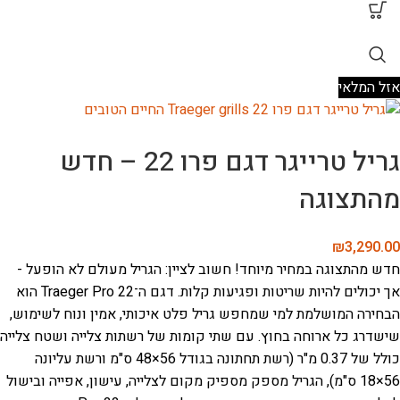
אזל המלאי
גריל טרייגר דגם פרו 22 – חדש
מהתצוגה
₪
3,290.00
חדש מהתצוגה במחיר מיוחד! חשוב לציין: הגריל מעולם לא הופעל -
אך יכולים להיות שריטות ופגיעות קלות.
דגם ה־Traeger Pro 22 הוא
הבחירה המושלמת למי שמחפש גריל פלט איכותי, אמין ונוח לשימוש,
שישדרג כל ארוחה בחוץ.
עם שתי קומות של רשתות צלייה ושטח צלייה
כולל של 0.37 מ"ר (רשת תחתונה בגודל 56×48 ס"מ ורשת עליונה
56×18 ס"מ), הגריל מספק מספיק מקום לצלייה, עישון, אפייה ובישול