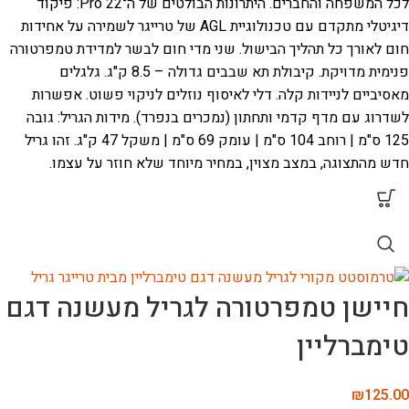
לכל המשפחה והחברים.
היתרונות הבולטים של ה־Pro 22:
פיקוד
דיגיטלי מתקדם עם טכנולוגיית AGL של טרייגר לשמירה על אחידות
חום לאורך כל תהליך הבישול.
שני מדי חום לבשר למדידת טמפרטורה
פנימית מדויקת.
קיבולת תא שבבים גדולה – 8.5 ק"ג.
גלגלים
מאסיביים לניידות קלה.
דלי לאיסוף נוזלים לניקוי פשוט.
אפשרות
לשדרוג עם מדף קדמי ותחתון (נמכרים בנפרד).
מידות הגריל: גובה
125 ס"מ | רוחב 104 ס"מ | עומק 69 ס"מ | משקל 47 ק"ג.
זהו גריל
חדש מהתצוגה, במצב מצוין, במחיר מיוחד שלא חוזר על עצמו.
חיישן טמפרטורה לגריל מעשנה דגם
טימברליין
₪
125.00