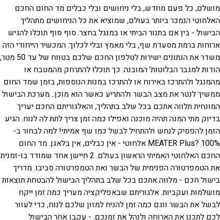
מושלם, כל פעם מחדש, בלי ניחושים ובלי כבלים
מד החום החכם
האלחוטי הנמכר ביותר בעולם, שמוציא את כל הניחושים מתהליך
הבישול - בין אם בתנור הביתי או במנגל בחצר. סוף סוף תוכלו להגיש
ארוחות ברמת מסעדת שף, בלי מאמץ ובלי לכלוך.
המכשיר הייחודי הזה
משדר את הנתונים ישירות לטלפון החכם שלכם בטווח של עד 50 מטר,
הודות למגבר הבלוטות' המובנה. כך תוכלו להתרחק מהמטבח או
מהמנגל ולהתרכז באירוח או להתרכז במנות הנוספות, בזמן שמד החום
ממשיך לנטר את מצב הבשר ולהתריע כאשר הוא מוכן..
מערכת הבישול
המונחית תלווה אתכם בכל שלב בתהליך, והאלגוריתם החכם יעריך
בדיוק מתי המנה תהיה מוכנה ואפילו כמה זמן צריך לתת לה לנוח. הגיע
הזמן להפסיק לנחש ולהתחיל לבשל כמו שף אמיתי!
למה לבחור ב-
MEATER Plus?
100% אלחוטי - אין כבלים, אין בלאגן. מד החום
החכם האלחוטי האמיתי הראשון בעולם.
2 חיישן אחד שמודד בו-זמנית
את הטמפרטורה הפנימית של הבשר ואת הטמפרטורה סביבו.
מדריך
בישול חכם - מלווה אתכם בכל שלב בתהליך הבישול להבטחת תוצאות
מושלמות ועקביות.
אלגוריתם שבאפליקציה מעריך כמה זמן ייקח
לבשל את הבשר ווגם כמה זמן להניח למזון שלכם לנוח, כדי לעזור
לכם לתכנן את הארוחה ולנהל את זמנכם.
- עקבו אחר הבישול