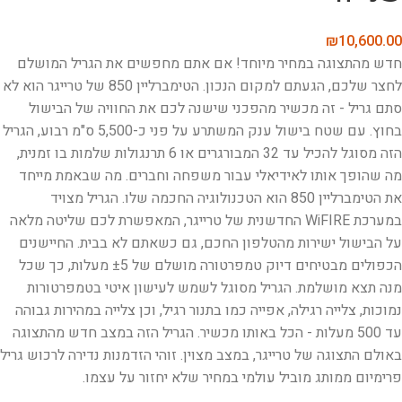
₪
10,600.00
חדש מהתצוגה במחיר מיוחד! אם אתם מחפשים את הגריל המושלם
לחצר שלכם, הגעתם למקום הנכון. הטימברליין 850 של טרייגר הוא לא
סתם גריל - זה מכשיר מהפכני שישנה לכם את החוויה של הבישול
בחוץ. עם שטח בישול ענק המשתרע על פני כ-5,500 ס"מ רבוע, הגריל
הזה מסוגל להכיל עד 32 המבורגרים או 6 תרנגולות שלמות בו זמנית,
מה שהופך אותו לאידיאלי עבור משפחה וחברים. מה שבאמת מייחד
את הטימברליין 850 הוא הטכנולוגיה החכמה שלו. הגריל מצויד
במערכת WiFIRE החדשנית של טרייגר, המאפשרת לכם שליטה מלאה
על הבישול ישירות מהטלפון החכם, גם כשאתם לא בבית. החיישנים
הכפולים מבטיחים דיוק טמפרטורה מושלם של ±5 מעלות, כך שכל
מנה תצא מושלמת. הגריל מסוגל לשמש לעישון איטי בטמפרטורות
נמוכות, צלייה רגילה, אפייה כמו בתנור רגיל, וכן צלייה במהירות גבוהה
עד 500 מעלות - הכל באותו מכשיר. הגריל הזה במצב חדש מהתצוגה
באולם התצוגה של טרייגר, במצב מצוין. זוהי הזדמנות נדירה לרכוש גריל
פרימיום ממותג מוביל עולמי במחיר שלא יחזור על עצמו.