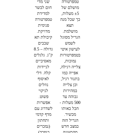
טמפרטורה
שני מדי
מושלם של
חום לבשר
±5 מעלות,
למדידת
כך שכל מנה
טמפרטורה
תצא
פנימית
מושלמת.
מדויקת.
הגריל מסוגל
קיבולת תא
לשמש
שבבים
לעישון איטי
גדולה – 8.5
בטמפרטורות
ק"ג.
גלגלים
נמוכות,
מאסיביים
צלייה רגילה,
לניידות
אפייה כמו
קלה.
דלי
בתנור רגיל,
לאיסוף
וכן צלייה
נוזלים
במהירות
לניקוי
גבוהה עד
פשוט.
500 מעלות -
אפשרות
הכל באותו
לשדרוג עם
מכשיר.
מדף קדמי
הגריל הזה
ותחתון
במצב חדש
(נמכרים
מהתצוגה
בנפרד).