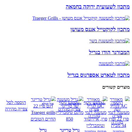
מתכון לשעועית ירוקה בחמאה
מתכון לקוקטייל אננס מעושן
המבורגר הודו בגריל
מתכון לטארט אספרגוס בגריל
מוצרים קשורים
הוספה
מידע נוסף
מידע נוסף
הוספה לסל
אזל המלא
אזל המלא
אזל המלא
י
י
י
לסל
צפייה
צפייה מהירה
צפייה מהירה
צפייה
מהירה
מהירה
גריל טרייגר
גריל