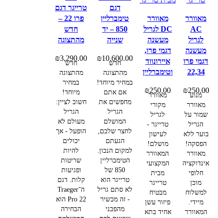
דגם
טרייגר דגם
מאוורר
מאוורר
טימברליין
פרו 22 –
AC
DC לגריל
850 – יד
חדש
לגריל
מעשנה
שנייה
מהתצוגה
מעשנה
דגמי פרו,
₪
3,290.00
₪
10,600.00
דגמי פרו
איירונווד
חדש
חדש
22,34
וטימברליין
מהתצוגה
מהתצוגה
במחיר מיוחד!
במחיר
₪
250.00
₪
250.00
אם אתם
מיוחד!
מנוע
מאוורר
מחפשים את
חשוב לציין:
מאוורר
מקורי
הגריל
הגריל
שמור על
לגריל
המושלם
מעולם לא
הגריל
טרייגר -
לחצר שלכם,
הופעל - אך
בוער ללא
לעישון
הגעתם
יכולים
הפסקה!
מושלם!
למקום הנכון.
להיות
מאוורר
המאוורר
הטימברליין
שריטות
אינדוקציה
המקצועי
850 של
ופגיעות
חלופי
מבית
טרייגר הוא
קלות.
דגם
מוכן
טרייגר
לא סתם גריל
ה־Traeger
למשלוח
מבטיח
- זה מכשיר
Pro 22 הוא
מיידי.
פיזור עשן
מהפכני
הבחירה
המאוורר
אחיד בתא