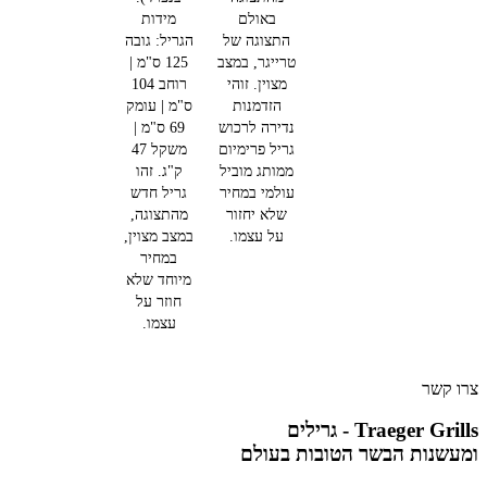
באולם
מידות
התצוגה של
הגריל: גובה
טרייגר, במצב
125 ס"מ |
מצוין. זוהי
רוחב 104
הזדמנות
ס"מ | עומק
נדירה לרכוש
69 ס"מ |
גריל פרימיום
משקל 47
ממותג מוביל
ק"ג.
זהו
עולמי במחיר
גריל חדש
שלא יחזור
מהתצוגה,
על עצמו.
במצב מצוין,
במחיר
מיוחד שלא
חוזר על
עצמו.
צרו קשר
Traeger Grills - גרילים
ומעשנות הבשר הטובות בעולם