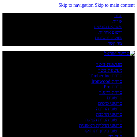
Skip to navigation
Skip to main content
חנות
אודות
משווקים מורשים
רישום אחריות
שאלות ותשובות
צור קשר
מעשנת בשר
מעשנות בשר
סדרת Timberline
סדרת Ironwood
סדרת Pro
סדרת ריינג'ר
סרטונים
סרטוני טיפים
סרטוני הדרכה
סרטוני הרכבה
סרטוני הכרת הפיקוד
סרטוני הדלקה ראשונית
סרטוני ניקיון ותחזוקה
העשרה