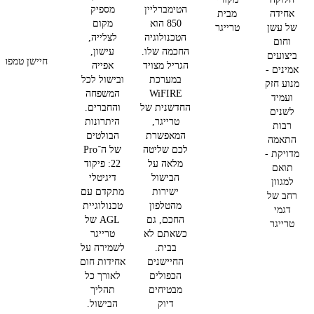
הטימברליין
מספיק
אחידה
מבית
850 הוא
מקום
של עשן
טרייגר
הטכנולוגיה
לצלייה,
וחום
החכמה שלו.
עישון,
ביצועים
חיישן טמפרטו
הגריל מצויד
אפייה
אמינים -
במערכת
ובישול לכל
מנוע חזק
WiFIRE
המשפחה
ועמיד
החדשנית של
והחברים.
לשנים
טרייגר,
היתרונות
רבות
המאפשרת
הבולטים
התאמה
לכם שליטה
של ה־Pro
מדויקת -
מלאה על
22:
פיקוד
תואם
הבישול
דיגיטלי
למגוון
ישירות
מתקדם עם
רחב של
מהטלפון
טכנולוגיית
דגמי
החכם, גם
AGL של
טרייגר
כשאתם לא
טרייגר
בבית.
לשמירה על
החיישנים
אחידות חום
הכפולים
לאורך כל
מבטיחים
תהליך
דיוק
הבישול.