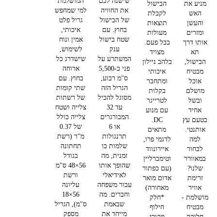
שישנה לכם
המושלמת
מניע את
הבישול
את החוויה
למי שמחפש
האש
לקבלת
של הבישול
גריל פלט
והעשן
תוצאות
בחוץ. עם
איכותי,
ומזרים
מעולות
שטח בישול
אמין ונוח
אותו דרך
בכל פעם.
ענק
לשימוש,
תא
מצויד
המשתרע על
שישדרג כל
הבישול,
בלהב ניילון
פני כ-5,500
ארוחה
מבטיח
איכותי
ס"מ רבוע,
בחוץ.
עם
אוכל
ומתחבר
הגריל הזה
שתי קומות
מושלם
בקלות
מסוגל להכיל
של רשתות
ובשל
לטרייגר
עד 32
צלייה ושטח
אחיד
עם מנוע
המבורגרים
צלייה כולל
בטעם עץ
DC.
או 6
של 0.37
אותנטי.
מתאים
תרנגולות
מ"ר (רשת
למה
לדגמי פרו,
שלמות בו
תחתונה
לבחור
איירונווד
זמנית, מה
בגודל
במאוורר
וטימברליין
שהופך אותו
56×48 ס"מ
שלנו?
(עם כפתור
לאידיאלי
ורשת
זרימת
אדום מואר
עבור משפחה
עליונה
אוויר
מאחורה)
וחברים. מה
56×18
מושלמת -
*חלק
שבאמת
ס"מ), הגריל
מבטיח
חילוף
מייחד את
מספק
חלוקה
מקורי