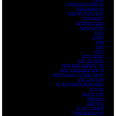
איך עובדת מעשנת בשר?
איך מעשנים בשר?
רשימת קניות לעל האש
רישום אחריות
שבבי עץ לעישון
שבבי עץ לעישון
דובדבן
מיסקיט
פקאן
תפוח
היקורי
תערובת הבית
עולם שבבי הפלט
למה להשתמש בשבבי פלט?
איך משתמשים בשבבי פלט?
התאמת שבבי עץ למנה המושלמת
אחסון שבבי פלט
קופסא ומכסה לאחסון שבבי עץ
אביזרים
אביזרים למנגל
כלים למנגל
כיסוי למנגל
אקססוריז לטרייגר
טרייגריסטים בסטייל