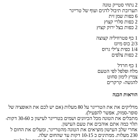
2 נתחי סטייק טונה
תערובת תיבול לדגים ועוף של טרייגר
6 כפות שמן זית
2 כפות סלרי קצוץ
2 כפות בצל ירוק קצוץ
1 כף פטרוזיליה קצוצה
2/3 כוס מיונז
1/4 כפית צ'ילי גרוס
2 כפות צלפים
1 כף חרדל
מלח ופלפל לפי הטעם
צמיץ לימון סחוט
להגשה- קרקרים
הוראות הכנה
מדליקים את את הטרייגר על 80 מעלות (אם יש לכם את האופציה של
סופר-סמוק, אפשר להפעיל).
מתבלים את הטונה מכל הכיוונים ושמים בטרייגר לעישון כ 30-60 דקות-
תלוי כמה אתם אוהבים את טעם העישון.
אחרי שלב העישון מוציאים את הטונה מהטרייגר, ומעלים את החום ל
230 מעלות. ממתינים כ 10-15 דקות עד שהחום יעלה.