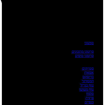
טבעוני
העשרה
סרטוני מתכונים
סרטוני טיפים
מדריכים
לפי מנה
סטייקים
אסאדו
בריסקט
המבורגר
עוף בגריל
עוף מעושן
סלמון
פרגית
כנפיים