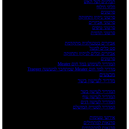
תבלינים לעל האש
חלקי חילוף
סרטונים
סרטוני ניקיון ותחזוקה
סרטוני אביזרים
סרטוני טיפים
סרטוני תדמית
העשרה
אביזרים בטכנולוגיה מתקדמת
סט כלים למנגל
אביזרים וכלים לניקיון ותחזוקה
סרטונים
המדריך לשימוש במד חום Meater
מדריך למד חום Meater שמתחבר למעשנה Traeger
מבצעים
מדריך לעישון בשר
מדריכים
המדריך לעישון בשר
המדריך לעישון עוף
המדריך לעישון דגים
המדריך לסטייק המושלם
אירועים וסדנאות
אירועי טעימות
סדנאות למתחילים
סדנאות למתקדמים