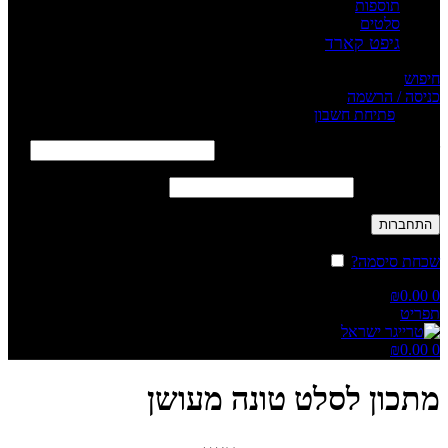
תוספות
סלטים
גיפט קארד
חיפוש
כניסה / הרשמה
Sign in
פתיחת חשבון
שם משתמש או כתובת אימייל
*
חובה
סיסמה
*
חובה
התחברות
שכחת סיסמה?
זכור אותי
₪
0.00
0
תפריט
₪
0.00
0
מתכון לסלט טונה מעושן