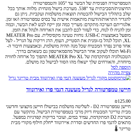
הטמפרטורה הפנימית של הבשר עד 105° והטמפרטורה
החיצונית/הסביבתית עד 538°.
מערכת בישול מונחית: מלווה אותך בכל
שלב בתהליך הבישול להבטחת תוצאות מושלמות ועקביות. ניתן גם
להגדיר התראות/הודעות מותאמות אישית על בסיס טמפרטורה ו/או זמן.
אלגוריתם הערכה מתקדם: מעריך כמה זמן ייקח לבש לאת הבשר, וכמה
זמן להניח לו לנוח, כדי לעזור לכם לתכנן את הארוחה ולנהל את הזמן.
מופעל באמצעות USB-C: נוחות טעינה מקסימלית.
עם MEATER Pro
XL, תוכל לנהל בו-זמנית את הסטייק, העוף, הדג וירקות על הגריל - לעל
אחד פרוב נפרד המבטיח שכל מנה תהיה מושלמת, ובאמצעות חיבור ה-
Wi-Fi תוכלו לעקוב אחר הבישול מהסמארטפון גם כשאתם בדרך.
הטכנולוגיה המתקדמת של MEATER Pro XL תהפוך כל ארוחה לחוויה
מיוחדת, והאורחים שלך ישאלו מהו הסוד לבישול כה מושלם.
הוספה לסל
צפייה מהירה
חיישן טמפרטורה לגריל מעשנה דגמי פרו ואירונווד
₪
125.00
חיישן טמפרטורה D2 - לשליטה מושלמת בבישול!
חיישן מקצועי וחדשני
מבית טרייגר המבטיח דיוק מרבי בטמפרטורת הבישול. מתקשר עם
מערכת D2 המתקדמת, עמיד במים, ועובר בדיקות קפדניות במפעל.
מתאים לדגמי פרו החדשים וסדרת איירונווד
*חלק חילוף מקורי מבית
טרייגר 🌡️