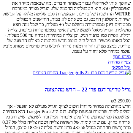
שהופך אותו לאידיאלי עבור משפחה וחברים. מה שבאמת מייחד את
הטימברליין 850 הוא הטכנולוגיה החכמה שלו. הגריל מצויד במערכת
WiFIRE החדשנית של טרייגר, המאפשרת לכם שליטה מלאה על הבישול
ישירות מהטלפון החכם, גם כשאתם לא בבית. החיישנים הכפולים
מבטיחים דיוק טמפרטורה מושלם של ±5 מעלות, כך שכל מנה תצא
מושלמת. הגריל מסוגל לשמש לעישון איטי בטמפרטורות נמוכות, צלייה
רגילה, אפייה כמו בתנור רגיל, וכן צלייה במהירות גבוהה עד 500 מעלות -
הכל באותו מכשיר. הגריל הזה במצב חדש מהתצוגה באולם התצוגה של
טרייגר, במצב מצוין. זוהי הזדמנות נדירה לרכוש גריל פרימיום ממותג מוביל
עולמי במחיר שלא יחזור על עצמו.
מידע נוסף
צפייה מהירה
אזל המלאי
גריל טרייגר דגם פרו 22 – חדש מהתצוגה
₪
3,290.00
חדש מהתצוגה במחיר מיוחד! חשוב לציין: הגריל מעולם לא הופעל - אך
יכולים להיות שריטות ופגיעות קלות.
דגם ה־Traeger Pro 22 הוא הבחירה
המושלמת למי שמחפש גריל פלט איכותי, אמין ונוח לשימוש, שישדרג כל
ארוחה בחוץ.
עם שתי קומות של רשתות צלייה ושטח צלייה כולל של 0.37
מ"ר (רשת תחתונה בגודל 56×48 ס"מ ורשת עליונה 56×18 ס"מ), הגריל
מספק מספיק מקום לצלייה, עישון, אפייה ובישול לכל המשפחה והחברים.