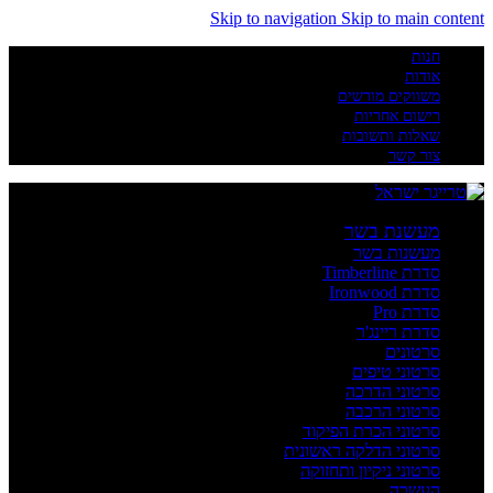
Skip to navigation
Skip to main content
חנות
אודות
משווקים מורשים
רישום אחריות
שאלות ותשובות
צור קשר
מעשנת בשר
מעשנות בשר
סדרת Timberline
סדרת Ironwood
סדרת Pro
סדרת ריינג'ר
סרטונים
סרטוני טיפים
סרטוני הדרכה
סרטוני הרכבה
סרטוני הכרת הפיקוד
סרטוני הדלקה ראשונית
סרטוני ניקיון ותחזוקה
העשרה