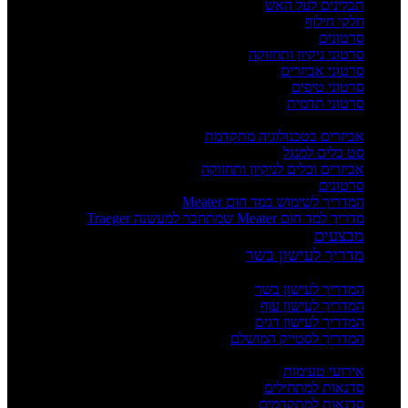
תבלינים לעל האש
חלקי חילוף
סרטונים
סרטוני ניקיון ותחזוקה
סרטוני אביזרים
סרטוני טיפים
סרטוני תדמית
העשרה
אביזרים בטכנולוגיה מתקדמת
סט כלים למנגל
אביזרים וכלים לניקיון ותחזוקה
סרטונים
המדריך לשימוש במד חום Meater
מדריך למד חום Meater שמתחבר למעשנה Traeger
מבצעים
מדריך לעישון בשר
מדריכים
המדריך לעישון בשר
המדריך לעישון עוף
המדריך לעישון דגים
המדריך לסטייק המושלם
אירועים וסדנאות
אירועי טעימות
סדנאות למתחילים
סדנאות למתקדמים