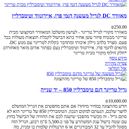
מאוורר DC לגריל מעשנה דגמי פרו, איירונווד וטימברליין
₪
250.00
מאוורר מקורי לגריל טרייגר - לעישון מושלם!
המאוורר המקצועי מבית
טרייגר מבטיח פיזור עשן אחיד בתא הבישול לקבלת תוצאות מעולות בכל
פעם. מצויד בלהב ניילון איכותי ומתחבר בקלות לטרייגר עם מנוע DC.
מתאים לדגמי פרו, איירונווד וטימברליין (עם כפתור אדום מואר מאחורה)
*חלק חילוף מקורי מבית טרייגר
מידע נוסף
צפייה מהירה
אזל המלאי
גריל טרייגר דגם טימברליין 850 – יד שנייה
₪
10,600.00
חדש מהתצוגה במחיר מיוחד! אם אתם מחפשים את הגריל המושלם
לחצר שלכם, הגעתם למקום הנכון. הטימברליין 850 של טרייגר הוא לא
סתם גריל - זה מכשיר מהפכני שישנה לכם את החוויה של הבישול בחוץ.
עם שטח בישול ענק המשתרע על פני כ-5,500 ס"מ רבוע, הגריל הזה
מסוגל להכיל עד 32 המבורגרים או 6 תרנגולות שלמות בו זמנית, מה