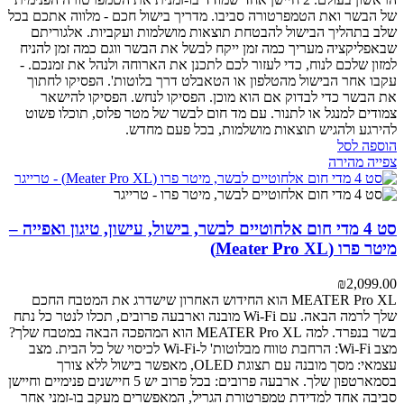
של הבשר ואת הטמפרטורה סביבו.
מדריך בישול חכם - מלווה אתכם בכל
שלב בתהליך הבישול להבטחת תוצאות מושלמות ועקביות.
אלגוריתם
שבאפליקציה מעריך כמה זמן ייקח לבשל את הבשר ווגם כמה זמן להניח
למזון שלכם לנוח, כדי לעזור לכם לתכנן את הארוחה ולנהל את זמנכם.
-
עקבו אחר הבישול מהטלפון או הטאבלט דרך בלוטות'.
הפסיקו לחתוך
את הבשר כדי לבדוק אם הוא מוכן. הפסיקו לנחש. הפסיקו להישאר
צמודים למנגל או לתנור. עם מד חום לבשר של מטר פלוס, תוכלו פשוט
להירגע ולהגיש תוצאות מושלמות, בכל פעם מחדש.
הוספה לסל
צפייה מהירה
סט 4 מדי חום אלחוטיים לבשר, בישול, עישון, טיגון ואפייה –
מיטר פרו (Meater Pro XL)
₪
2,099.00
MEATER Pro XL הוא החידוש האחרון שישדרג את המטבח החכם
שלך לרמה הבאה. עם Wi-Fi מובנה וארבעה פרובים, תכלו לנטר כל נתח
בשר בנפרד.
למה MEATER Pro XL הוא המהפכה הבאה במטבח שלך?
מצב Wi-Fi: הרחבת טווח מבלוטות' ל-Wi-Fi לכיסוי של כל הבית.
מצב
עצמאי: מסך מובנה עם תצוגת OLED, מאפשר בישול ללא צורך
בסמארטפון שלך.
ארבעה פרובים: בכל פרוב יש 5 חיישנים פנימיים וחיישן
סביבה אחד למדידת טמפרטורת הגריל, המאפשרים מעקב בו-זמני אחר