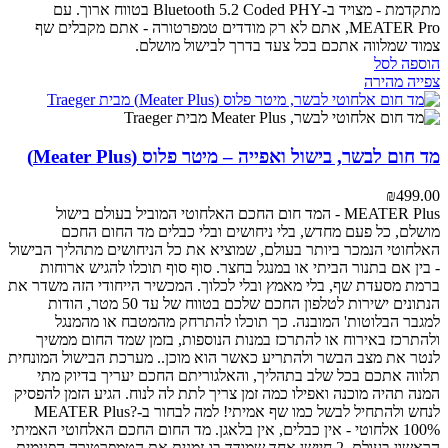
מתקדמת - מצויד ב-Bluetooth 5.2 Coded PHY בטווח ארוך.
עם
MEATER Pro, אתם לא רק מודדים טמפרטורה - אתם מקבלים שף
צמוד שמלווה אתכם בכל צעד בדרך לבישול מושלם.
הוספה לסל
צפייה מהירה
מד חום לבשר, בישול ואפייה – מיטר פלוס (Meater Plus)
₪
499.00
MEATER Plus - המד חום החכם האלחוטי המוביל בעולם
בישול
מושלם, כל פעם מחדש, בלי ניחושים ובלי כבלים
מד החום החכם
האלחוטי הנמכר ביותר בעולם, שמוציא את כל הניחושים מתהליך הבישול
- בין אם בתנור הביתי או במנגל בחצר. סוף סוף תוכלו להגיש ארוחות
ברמת מסעדת שף, בלי מאמץ ובלי לכלוך.
המכשיר הייחודי הזה משדר את
הנתונים ישירות לטלפון החכם שלכם בטווח של עד 50 מטר, הודות
למגבר הבלוטות' המובנה. כך תוכלו להתרחק מהמטבח או מהמנגל
ולהתרכז באירוח או להתרכז במנות הנוספות, בזמן שמד החום ממשיך
לנטר את מצב הבשר ולהתריע כאשר הוא מוכן..
מערכת הבישול המונחית
תלווה אתכם בכל שלב בתהליך, והאלגוריתם החכם יעריך בדיוק מתי
המנה תהיה מוכנה ואפילו כמה זמן צריך לתת לה לנוח. הגיע הזמן להפסיק
לנחש ולהתחיל לבשל כמו שף אמיתי!
למה לבחור ב-MEATER Plus?
100% אלחוטי - אין כבלים, אין בלאגן. מד החום החכם האלחוטי האמיתי
הראשון בעולם.
2 חיישן אחד שמודד בו-זמנית את הטמפרטורה הפנימית