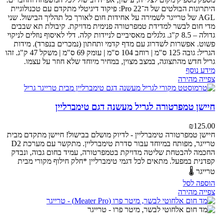
היתרונות הבולטים של ה־Pro 22:
פיקוד דיגיטלי מתקדם עם טכנולוגיית
AGL של טרייגר לשמירה על אחידות חום לאורך כל תהליך הבישול.
שני
מדי חום לבשר למדידת טמפרטורה פנימית מדויקת.
קיבולת תא שבבים
גדולה – 8.5 ק"ג.
גלגלים מאסיביים לניידות קלה.
דלי לאיסוף נוזלים לניקוי
פשוט.
אפשרות לשדרוג עם מדף קדמי ותחתון (נמכרים בנפרד).
מידות
הגריל: גובה 125 ס"מ | רוחב 104 ס"מ | עומק 69 ס"מ | משקל 47 ק"ג.
זהו
גריל חדש מהתצוגה, במצב מצוין, במחיר מיוחד שלא חוזר על עצמו.
מידע נוסף
צפייה מהירה
חיישן טמפרטורה לגריל מעשנה דגם טימברליין
₪
125.00
חיישן טמפרטורה טימברליין - לדיוק מושלם בבישול!
חיישן מתקדם מבית
טרייגר, מפותח במיוחד עבור סדרת טימברליין. מתקשר עם מערכת D2
החכמה להבטחת שליטה מדויקת בטמפרטורה, עמיד בחום גבוה, ונבדק
קפדנית במפעל.
מתאים לכל דגמי טימברליין
*חלק חילוף מקורי מבית
טרייגר 🌡️
הוספה לסל
צפייה מהירה