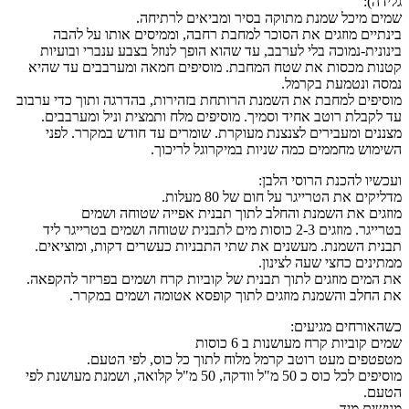
גלידה):
שמים מיכל שמנת מתוקה בסיר ומביאים לרתיחה.
בינתיים מוזגים את הסוכר למחבת רחבה, וממיסים אותו על להבה
בינונית-נמוכה בלי לערבב, עד שהוא הופך לנוזל בצבע ענברי ובועיות
קטנות מכסות את שטח המחבת. מוסיפים חמאה ומערבבים עד שהיא
נמסה ונטמעת בקרמל.
מוסיפים למחבת את השמנת הרותחת בזהירות, בהדרגה ותוך כדי ערבוב
עד לקבלת רוטב אחיד וסמיך. מוסיפים מלח ותמצית וניל ומערבבים.
מצננים ומעבירים לצנצנת מעוקרת. שומרים עד חודש במקרר. לפני
השימוש מחממים כמה שניות במיקרוגל לריכוך.
ועכשיו להכנת הרוסי הלבן:
מדליקים את הטרייגר על חום של 80 מעלות.
מוזגים את השמנת והחלב לתוך תבנית אפייה שטוחה ושמים
בטרייגר. מוזגים 2-3 כוסות מים לתבנית שטוחה ושמים בטרייגר ליד
תבנית השמנת. מעשנים את שתי התבניות כעשרים דקות, ומוציאים.
ממתינים כחצי שעה לצינון.
את המים מוזגים לתוך תבנית של קוביות קרח ושמים בפריזר להקפאה.
את החלב והשמנת מוזגים לתוך קופסא אטומה ושמים במקרר.
כשהאורחים מגיעים:
שמים קוביות קרח מעושנות ב 6 כוסות
מטפטפים מעט רוטב קרמל מלוח לתוך כל כוס, לפי הטעם.
מוסיפים לכל כוס כ 50 מ"ל וודקה, 50 מ"ל קלואה, ושמנת מעושנת לפי
הטעם.
מגישים מיד