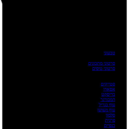
טבעוני
העשרה
סרטוני מתכונים
סרטוני טיפים
מדריכים
לפי מנה
סטייקים
אסאדו
בריסקט
המבורגר
עוף בגריל
עוף מעושן
סלמון
פרגית
כנפיים