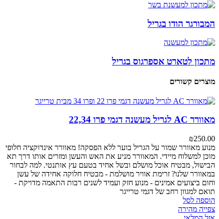
המבורגר הודו בגריל
מתכון לטארט אספרגוס בגריל
מוצרים קשורים
מאוורר AC לגריל מעשנה דגמי פרו 22,34
₪
250.00
מנוע מאוורר
שמור על הגריל בוער ללא הפסקה! מאוורר אינדוקציה חלופי
מוכן למשלוח מיידי. המאוורר מניע את האש והעשן ומזרים אותו דרך תא
הבישול, מבטיח אוכל מושלם ובשל אחיד בטעם עץ אותנטי.
למה לבחור
במאוורר שלנו?
זרימת אוויר מושלמת - מבטיח חלוקה אחידה של עשן
וחום
ביצועים אמינים - מנוע חזק ועמיד לשנים רבות
התאמה מדויקת -
תואם למגוון רחב של דגמי טרייגר
הוספה לסל
צפייה מהירה
אזל המלאי