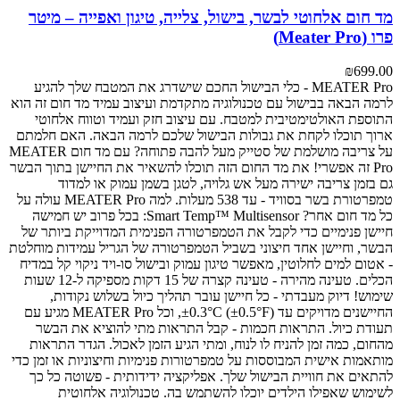
מד חום אלחוטי לבשר, בישול, צלייה, טיגון ואפייה – מיטר
פרו (Meater Pro)
₪
699.00
MEATER Pro - כלי הבישול החכם שישדרג את המטבח שלך
להגיע
לרמה הבאה בבישול עם טכנולוגיה מתקדמת ועיצוב עמיד
מד חום זה הוא
התוספת האולטימטיבית למטבח. עם עיצוב חזק ועמיד וטווח אלחוטי
ארוך תוכלו לקחת את גבולות הבישול שלכם לרמה הבאה.
האם חלמתם
על צריבה מושלמת של סטייק מעל להבה פתוחה? עם מד חום MEATER
Pro זה אפשרי! את מד החום הזה תוכלו להשאיר את החיישן בתוך הבשר
גם בזמן צריבה ישירה מעל אש גלויה, לטגן בשמן עמוק או למדוד
טמפרטורת בשר בסוויד - עד 538 מעלות.
למה MEATER Pro עולה על
כל מד חום אחר?
Smart Temp™ Multisensor: בכל פרוב יש חמישה
חיישן פנימיים כדי לקבל את הטמפרטורה הפנימית המדוייקת ביותר של
הבשר, וחיישן אחד חיצוני בשביל הטמפרטורה של הגריל
עמידות מוחלטת
- אטום למים לחלוטין, מאפשר טיגון עמוק ובישול סו-ויד
ניקוי קל במדיח
הכלים.
טעינה מהירה - טעינה קצרה של 15 דקות מספיקה ל-12 שעות
שימוש!
דיוק מעבדתי - כל חיישן עובר תהליך כיול בשלוש נקודות,
החיישנים מדויקים עד ±0.3°C (±0.5°F), וכל MEATER Pro מגיע עם
תעודת כיול.
התראות חכמות - קבל התראות מתי להוציא את הבשר
מהחום, כמה זמן להניח לו לנוח, ומתי הגיע הזמן לאכול. הגדר התראות
מותאמות אישית המבוססות על טמפרטורות פנימיות וחיצוניות או זמן כדי
להתאים את חוויית הבישול שלך.
אפליקציה ידידותית - פשוטה כל כך
לשימוש שאפילו הילדים יוכלו להשתמש בה.
טכנולוגיה אלחוטית