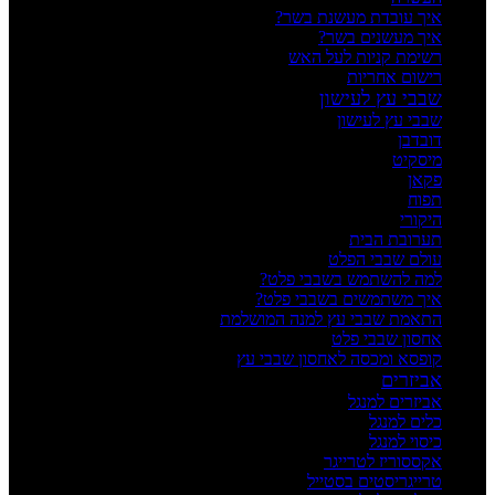
איך עובדת מעשנת בשר?
איך מעשנים בשר?
רשימת קניות לעל האש
רישום אחריות
שבבי עץ לעישון
שבבי עץ לעישון
דובדבן
מיסקיט
פקאן
תפוח
היקורי
תערובת הבית
עולם שבבי הפלט
למה להשתמש בשבבי פלט?
איך משתמשים בשבבי פלט?
התאמת שבבי עץ למנה המושלמת
אחסון שבבי פלט
קופסא ומכסה לאחסון שבבי עץ
אביזרים
אביזרים למנגל
כלים למנגל
כיסוי למנגל
אקססוריז לטרייגר
טרייגריסטים בסטייל