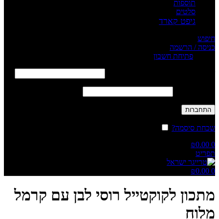
תוספות
סלטים
גיפט קארד
חיפוש
כניסה / הרשמה
Sign in
פתיחת חשבון
שם משתמש או כתובת אימייל
*
חובה
סיסמה
*
חובה
התחברות
שכחת סיסמה?
זכור אותי
₪
0.00
0
תפריט
₪
0.00
0
מתכון לקוקטייל רוסי לבן עם קרמל
מלוח