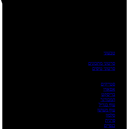
טבעוני
העשרה
סרטוני מתכונים
סרטוני טיפים
מדריכים
לפי מנה
סטייקים
אסאדו
בריסקט
המבורגר
עוף בגריל
עוף מעושן
סלמון
פרגית
כנפיים