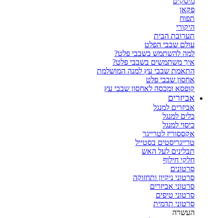
מיסקיט
פקאן
תפוח
היקורי
תערובת הבית
עולם שבבי הפלט
למה להשתמש בשבבי פלט?
איך משתמשים בשבבי פלט?
התאמת שבבי עץ למנה המושלמת
אחסון שבבי פלט
קופסא ומכסה לאחסון שבבי עץ
אביזרים
אביזרים למנגל
כלים למנגל
כיסוי למנגל
אקססוריז לטרייגר
טרייגריסטים בסטייל
תבלינים לעל האש
חלקי חילוף
סרטונים
סרטוני ניקיון ותחזוקה
סרטוני אביזרים
סרטוני טיפים
סרטוני תדמית
העשרה