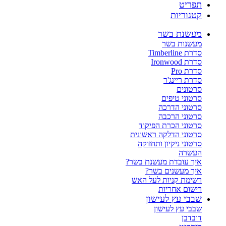
תפריט
קטגוריות
מעשנת בשר
מעשנות בשר
סדרת Timberline
סדרת Ironwood
סדרת Pro
סדרת ריינג'ר
סרטונים
סרטוני טיפים
סרטוני הדרכה
סרטוני הרכבה
סרטוני הכרת הפיקוד
סרטוני הדלקה ראשונית
סרטוני ניקיון ותחזוקה
העשרה
איך עובדת מעשנת בשר?
איך מעשנים בשר?
רשימת קניות לעל האש
רישום אחריות
שבבי עץ לעישון
שבבי עץ לעישון
דובדבן