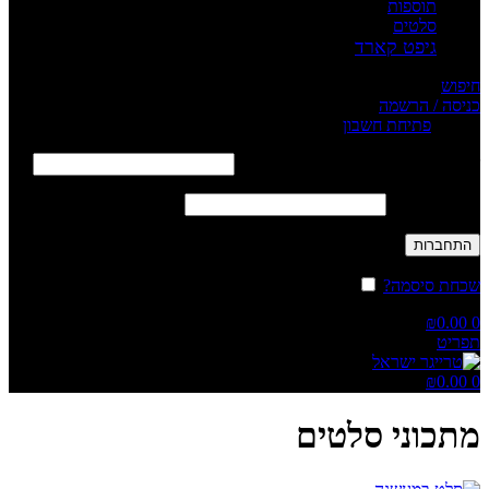
תוספות
סלטים
גיפט קארד
חיפוש
כניסה / הרשמה
Sign in
פתיחת חשבון
שם משתמש או כתובת אימייל
*
חובה
סיסמה
*
חובה
התחברות
שכחת סיסמה?
זכור אותי
₪
0.00
0
תפריט
₪
0.00
0
מתכוני סלטים