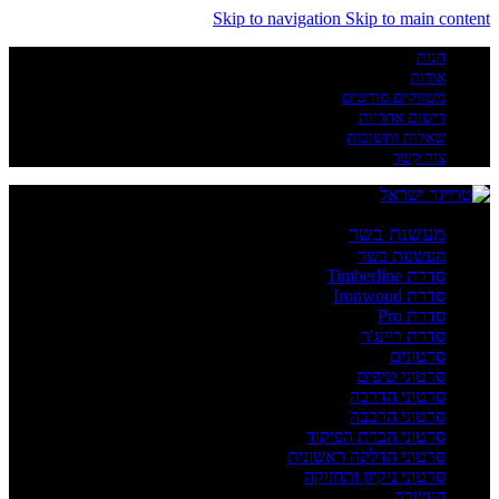
Skip to navigation
Skip to main content
חנות
אודות
משווקים מורשים
רישום אחריות
שאלות ותשובות
צור קשר
מעשנת בשר
מעשנות בשר
סדרת Timberline
סדרת Ironwood
סדרת Pro
סדרת ריינג'ר
סרטונים
סרטוני טיפים
סרטוני הדרכה
סרטוני הרכבה
סרטוני הכרת הפיקוד
סרטוני הדלקה ראשונית
סרטוני ניקיון ותחזוקה
העשרה