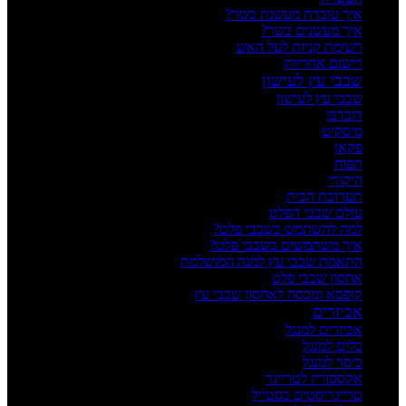
איך עובדת מעשנת בשר?
איך מעשנים בשר?
רשימת קניות לעל האש
רישום אחריות
שבבי עץ לעישון
שבבי עץ לעישון
דובדבן
מיסקיט
פקאן
תפוח
היקורי
תערובת הבית
עולם שבבי הפלט
למה להשתמש בשבבי פלט?
איך משתמשים בשבבי פלט?
התאמת שבבי עץ למנה המושלמת
אחסון שבבי פלט
קופסא ומכסה לאחסון שבבי עץ
אביזרים
אביזרים למנגל
כלים למנגל
כיסוי למנגל
אקססוריז לטרייגר
טרייגריסטים בסטייל