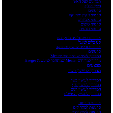
תבלינים לעל האש
חלקי חילוף
סרטונים
סרטוני ניקיון ותחזוקה
סרטוני אביזרים
סרטוני טיפים
סרטוני תדמית
העשרה
אביזרים בטכנולוגיה מתקדמת
סט כלים למנגל
אביזרים וכלים לניקיון ותחזוקה
סרטונים
המדריך לשימוש במד חום Meater
מדריך למד חום Meater שמתחבר למעשנה Traeger
מבצעים
מדריך לעישון בשר
מדריכים
המדריך לעישון בשר
המדריך לעישון עוף
המדריך לעישון דגים
המדריך לסטייק המושלם
אירועים וסדנאות
אירועי טעימות
סדנאות למתחילים
סדנאות למתקדמים